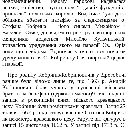
нововисвячений. Новому парохові надавалася
церква, попівство, ґрунти, поля “з давніх фундушів і
привілеїв” польських королів. Водночас була дана
обіцянка зберегти парафію за спадкоємцями о.
Стефана Кобрина – його синами Михайлом і
Василем. Отже, до відомого реєстру святоюрських
священиків додається Михайло Кульчицький,
тривалість урядування якого на парафії Св. Юрія
поки що невідома. Водночас уточнюється початок
урядування отця С. Кобрина у Святоюрській церкві
і парафії.
Про родину Кобринів/Кобриновичів у Дрогобичі
раніше було відомо лише те, що 1663 р. Андрій
Кобринович брав участь
у
суперечці місцевих
братств за бенефіції (церковні маєтки)
9
. Як свідчать
записи в рукописній книзі міського кравецького
цеху, Кобрини були ремісниками-кравцями. Запис 27
травня 1662 р. віднотовує вперше Стефана Кобрина
як цехмістра кравецького цеху. Удруге він фігурує в
записі 15 ли­стопада 1662 р. У записі під 1733 р. С.