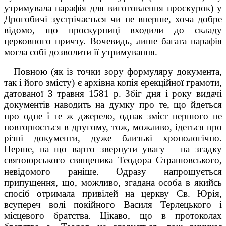
утримувала парафія для виго­товлення проскурок) у
Дрогобичі зустрічається чи не вперше, хоча добре
відомо, що проскурниці входили до складу
церковного причту. Вочевидь, лише багата парафія
могла собі дозволити її утримування.
Повною (як із точки зору формуляру документа,
так і його змісту) є архівна копія ерекційної грамоти,
датованої 3 травня 1581 р. Збіг дня і року видачі
документів на­водить на думку про те, що йдеться
про одне і те ж джерело, однак зміст першого не
повторюється в другому, тож, можливо, ідеться про
різні документи, дуже близькі хронологічно.
Перше, на що варто звернути увагу – на згадку
святоюрського священика Теодора Страшовського,
невідомого раніше. Одразу напрошується
припущення, що, можливо, згадана особа в якийсь
спосіб отримала привілей на церкву Св. Юрія,
всупереч волі покійного Василя Терлецького і
місцевого братства. Цікаво, що в про­токолах