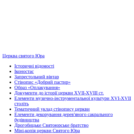
Церква святого Юра
Історичні відомості
Іконостас
Запрестольний вівтар
Стінопис «Добрий пастир»
Образ «Оплакування»
Документи до історії церкви XVII-XVIII ст.
Елементи музично-інструментальної культури XVI-XVII
століть
Тематичний уклад стінопису церкви
Елементи декорування дерев'яного сакрального
будівництва
Дрогобицьке Святоюрське братство
Міні-копія церкви Святого Юра