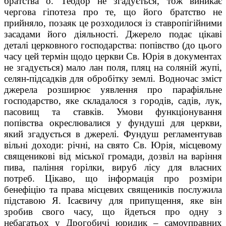
братства о. Теодор не згадується, тож виникає
чергова гіпотеза про те, що його братство не
прийняло, позаяк це розходилося із ставропігійними
засадами його діяльності. Джерело подає цікаві
деталі церковного господарства: попівство (до цього
часу цей термін щодо церкви Св. Юрія в документах
не згадується) мало лан поля, пляц на соляній жупі,
селян-підсадків для обробітку землі. Водночас зміст
джерела розширює уявлення про парафіяльне
господарство, яке складалося з городів, садів, лук,
пасовищ та ставків. Умови функціонування
попівства окреслювалися у фундуші для церкви,
який згадується в джерелі. Фундуш регламентував
вільні доходи: річні, на свято Св. Юрія, місцевому
священикові від міської громади, дозвіл на варіння
пива, паління горілки, вируб лісу для власних
потреб. Цікаво, що інформація про розміри
бенефіцію та права місцевих священиків послужила
підставою Я. Ісаєвичу для при­пущення, яке він
зробив свого часу, що йдеться про одну з
небагатьох у Дрогобичі юридик – самоуправних