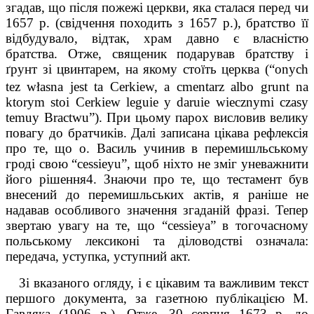
згадав, що після пожежі церкви, яка сталася перед чи
1657 р. (свідчення походить з 1657 р.), братство її
відбудувало, відтак, храм давно є власністю
братства. Отже, священик подарував братству і
ґрунт зі цвинтарем, на якому стоїть церква (“onych
ł
tez w
asna jest ta Cerkiew, a cmentarz albo grunt na
ktorym stoi Cerkiew leguie y daruie wiecznymi czasy
temuy Bractwu”). При цьому парох висловив велику
повагу до братчиків. Далі записана цікава рефлексія
про те, що о. Василь учинив в перемишльському
гроді свою “cessieyu”, щоб ніхто не зміг уневажнити
його рішення
4
. Знаючи про те, що тестамент був
внесений до перемишльських актів, я раніше не
надавав особливого значення згаданій фразі. Тепер
звертаю увагу на те, що “cessieyа” в тогочасному
польському лексиконі та діловодстві означала:
передача, уступка, уступний акт.
Зі вказаного огляду, і є цікавим та важливим текст
першого документа, за газет­ною публікацією М.
Гавдяка (1906 р.). Отже, 30 серпня 1673 р. до