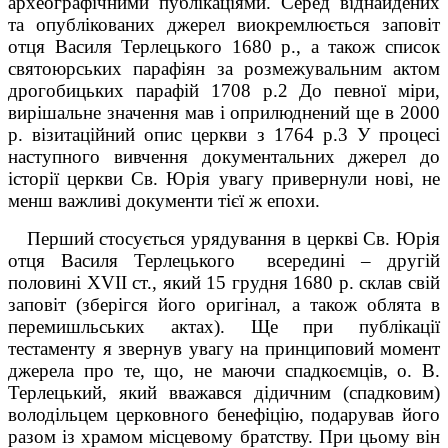
археографічними публікаціями. Серед віднайдених
та опублікованих джерел виокремлюється заповіт
отця Василя Терлецького 1680 р., а також список
святоюрських парафіян за розмежувальним актом
дрогобицьких парафій 1708 р.
2
До певної міри,
вирішальне значення мав і оприлюдне­ний ще в 2000
р. візитаційний опис церкви з 1764 р.
3
У процесі
наступного вивчення документальних джерел до
історії церкви Св. Юрія увагу привернули нові, не
менш важливі документи тієї ж епохи.
Перший стосується урядування в церкві Св. Юрія
отця Василя Терлецького
в
середині – другій
половині XVIІ ст., який 15 грудня 1680 р. склав свій
заповіт (зберігся його оригінал, а також облята в
перемишльських актах). Ще при публікації
тестаменту я звернув увагу на принциповий момент
джерела про те, що, не маючи спадкоємців, о. В.
Терлецький, який вважався дідичним (спадковим)
володільцем церковного бенефіцію, подарував його
разом із храмом місцевому братству. При цьому він