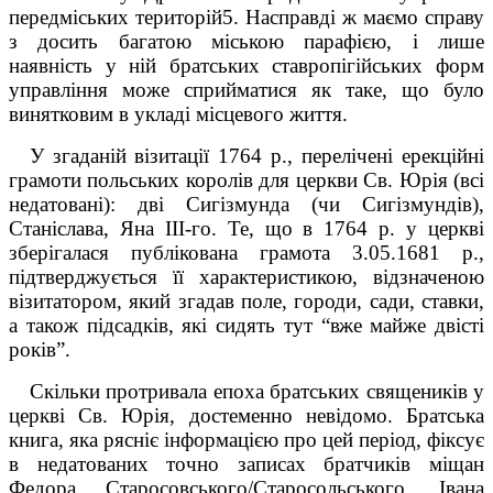
передміських територій
5
. Насправді ж маємо справу
з до­сить багатою міською парафією, і лише
наявність у ній братських ставропігійських форм
управління може сприйматися як таке, що було
винятковим в укладі місцевого життя.
У згаданій візитації 1764 р., перелічені ерекційні
грамоти польських королів для церкви Св. Юрія (всі
недатовані): дві Сигізмунда (чи Сигізмундів),
Станіслава, Яна ІІІ-го. Те, що в 1764 р. у церкві
зберігалася публікована грамота 3.05.1681 р.,
підтверджується її характеристикою, відзначеною
візитатором, який згадав поле, городи, сади, ставки,
а також підсадків, які сидять тут “вже майже двісті
років”
.
Скільки протривала епоха братських священиків у
церкві Св. Юрія, достеменно невідомо. Братська
книга, яка рясніє інформацією про цей період, фіксує
в недатова­них точно записах братчиків міщан
Федора Старосовського/Старосольського, Івана