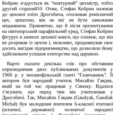
Кобрин згадується як “повтурний” цехмістр, тобто
другий старший
10
. Отже, Стефан Кобрин належав
до цехової еліти Дрогобича, очолював ремісничий
цех, зрештою, він не міг не бути заможним
міщанином. Прик­метно, що й після презентування
на святоюрський парафіяльний уряд, Стефан Кобрин
фігурує в записах цехової книги, що означає, що він
не розривав із цехом і, можливо, продовжував своє
досить вигідне підприємництво, що дозволяло йому
здійснювати успішне ктиторство над церквою.
Варто сказати декілька слів про обставини
оприлюднення двох публікованих документів у
1906 р. у москвофільській газеті “Галичанинъ”. Її
автором був народний учитель Михайло Гавдяк,
який на той час працював у Сяноку. Вдалося
з’ясувати, що перед тим він учителював у
Дрогобичі. Так, Михайло Гавдяк (Gaudyak, Gaudiak
ł
Micha
) був молодшим вчителем 6-класної етатової
(штатної, державної) чоловічої народної