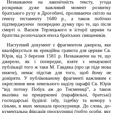
Незважаючи на лаконічність тексту, угода
розкриває дуже важливий момент роз­витку
братського руху в Дрогобичі, проливаючи світло на
ґенезу тестаменту 1680 р., а також побічно
підтверджуючи
попередню думку про те, що після
смерті о. Василя Терлецького в історії церкви та
братства розпочалася епоха братських священиків.
Наступний документ є фрагментом джерела, яке
кваліфіку
ється
як ерекційн
а
гра­мот
а
для церкви Св.
Юрія, від 3 березня 1581 р. Незважаючи на те, що
джерело, як і попереднє, взяте з ненаукової
публікації того ж таки М. Гавдяка (про це піде мова
нижче), немає підстав для того, щоб йому не
довіряти. У публікованому фрагменті важливим є
окреслення меж земельного наділу парафії Св. Юрія
“від потоку Побук аж до Тисмениці”, а також
вказівка на прицерковні (парафіяльні, братські)
господарські будівлі: ізбу, іздебку та комору з
сіньми, в яких мешкала проскурниця. До слова, до­
кументальна фіксація проскурниці (тобто особи, яку