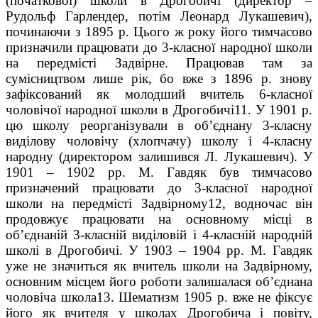
(початкової) школи в Дрогобичі (директор –
Рудольф Гарлендер, потім Леонард Лу­кашевич),
починаючи з 1895 р. Цього ж року його тимчасово
призначили працювати до 3-класної народної школи
на передмісті Задвірне. Працював там за
сумісництвом лише рік, бо вже з 1896 р. знову
зафіксований як молодший вчитель 6-класної
чоловічої народної школи в Дрогобичі
11
. У 1901 р.
цю школу реорганізували в об’єднану 3-класну
виділову чоловічу (хлопчачу) школу і 4-класну
народну (директором залишився Л. Лукашевич). У
1901 – 1902 рр. М. Гавдяк був тимчасово
призначений працювати до 3-класної народної
школи на передмісті Задвірному
12
, водночас він
продовжує працювати на основному місці в
об’єднаній 3-класній виділовій і 4-класній народній
школі в Дрогобичі. У 1903 – 1904 рр. М. Гавдяк
уже не значиться як вчитель школи на Задвірному,
основним місцем його роботи залишалася об’єднана
чоловіча школа
13
. Шематизм 1905 р. вже не фіксує
його як вчителя у школах Дрогобича і повіту,