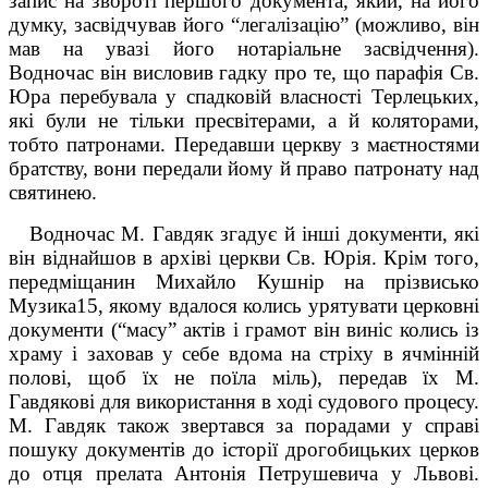
запис на звороті першого документа, який, на його
думку, засвідчував його “легалізацію” (можливо, він
мав на увазі його нотаріальне засвідчення).
Водночас він висловив гадку про те, що парафія Св.
Юра перебувала у спадковій власності Терлецьких,
які були не тільки пресвітерами, а й коляторами,
тобто патронами. Передавши церкву з маєтностями
братству, вони передали йому й право патронату над
святинею.
Водночас М. Гавдяк згадує й інші документи, які
він віднайшов в архіві церкви Св. Юрія. Крім того,
передміщанин Михайло Кушнір на прізвисько
Музика
15
, якому вдалося колись урятувати церковні
документи (“масу” актів і грамот він виніс колись із
храму і заховав у себе вдома на стріху в ячмінній
полові, щоб їх не поїла міль), передав їх М.
Гавдякові для використання в ході судового процесу.
М. Гавдяк також звертався за порадами у справі
пошуку документів до історії дрогобицьких церков
до отця пре­лата Антонія Петрушевича у Львові.