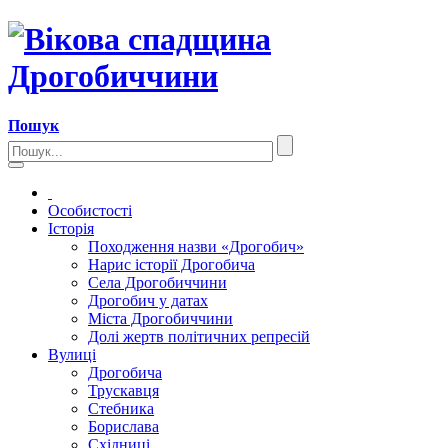
Пошук
Особистості
Історія
Походження назви «Дрогобич»
Нарис історії Дрогобича
Села Дрогобиччини
Дрогобич у датах
Міста Дрогобиччини
Долі жертв політичних репресій
Вулиці
Дрогобича
Трускавця
Стебника
Борислава
Східниці