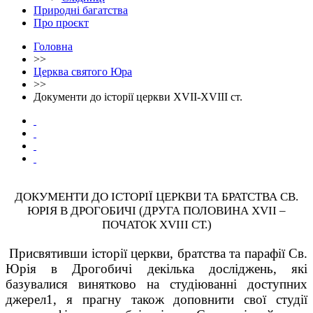
Природні багатства
Про проєкт
Головна
>>
Церква святого Юра
>>
Документи до історії церкви XVII-XVIII ст.
ДОКУМЕНТИ ДО ІСТОРІЇ ЦЕРКВИ ТА БРАТСТВА СВ.
ЮРІЯ В ДРОГОБИЧІ (ДРУГА ПОЛОВИНА XVII –
ПОЧАТОК XVIII СТ.)
Присвятивши історії церкви, братства та парафії Св.
Юрія в Дрогобичі декілька досліджень, які
базувалися винятково на студіюванні доступних
джерел
1
, я прагну також доповнити свої студії