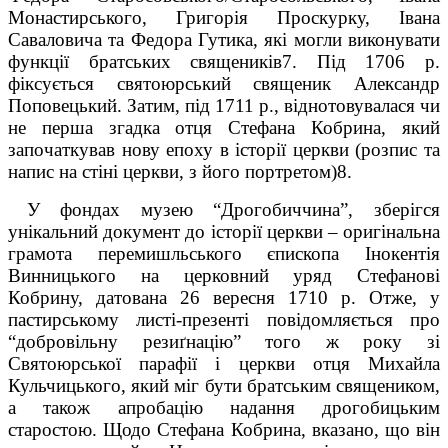
Монастирського, Григорія Проскурку, Івана
Саваловича та Федора Гутика, які могли виконувати
функції братських священиків
7
. Під 1706 р.
фіксується святоюрський священик Александр
Поповецький. Затим, під 1711 р., віднотовувалася чи
не перша згадка отця Стефана Кобрина, який
започаткував нову епоху в історії церкви (розпис та
напис на стіні церкви, з його портретом)
8
.
У фондах музею “Дрогобиччина”, зберігся
унікальний документ до історії церкви – оригінальна
грамота перемишльського єпископа Інокентія
Винницького на церковний уряд Стефанові
Кобрину, датована 26 вересня 1710 р. Отже, у
пастирському листі-презенті повідомляється про
“добровільну резиґнацію” того ж року зі
Святоюрської парафії і церкви отця Михайла
Кульчицького, який міг бути братським священиком,
а також апробацію надання дрогобицьким
старостою. Щодо Стефана Кобрина, вка­зано, що він