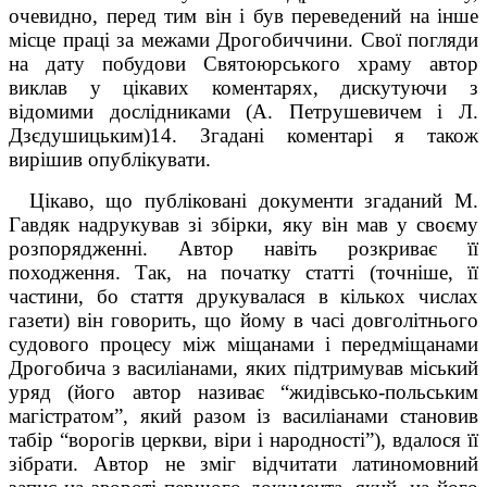
очевидно, перед тим він і був переведений на інше
місце праці за межами Дрогобиччини. Свої погляди
на дату побудови Святоюрського храму автор
виклав у цікавих коментарях, дискутуючи з
відомими дослідниками (А. Петрушевичем і Л.
Дзєдушицьким)
14
. Згадані коментарі я також
вирішив опублікувати.
Цікаво, що публіковані документи згаданий М.
Гавдяк надрукував зі збірки, яку він мав у своєму
розпорядженні. Автор навіть розкриває її
походження. Так, на початку статті (точніше, її
частини, бо стаття друкувалася в кількох числах
газети) він говорить, що йому в часі довголітнього
судового процесу між міщанами і передміщанами
Дрого­бича з василіанами, яких підтримував міський
уряд (його автор називає “жидівсько-польським
магістратом”, який разом із василіанами становив
табір “ворогів церкви, віри і народності”), вдалося її
зібрати. Автор не зміг відчитати латиномовний