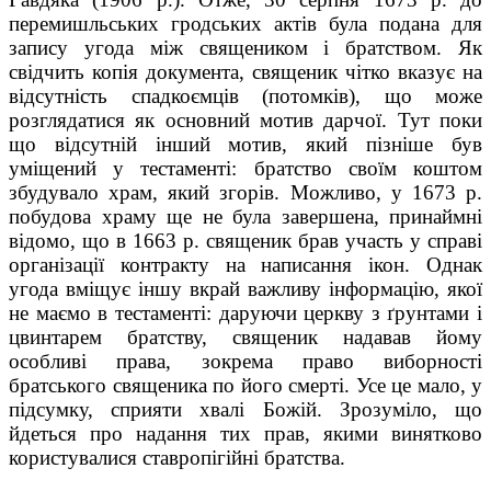
перемишльських гродських актів була подана для
запису угода між священиком і братством. Як
свідчить копія документа, священик чітко вказує на
відсутність спадкоємців (потомків), що може
розглядатися як основний мотив дарчої. Тут поки
що відсутній інший мотив, який пізніше був
уміщений у тестаменті: братство своїм коштом
збудувало храм, який згорів. Можливо, у 1673 р.
побудова храму ще не була завершена, принаймні
відомо, що в 1663 р. священик брав участь у справі
організації контракту на написання ікон. Однак
угода вміщує іншу вкрай важливу інформацію, якої
не маємо в тестаменті: даруючи церкву з ґрунтами і
цвинтарем братству, священик надавав йому
особливі права, зокрема право виборності
братського священика по його смерті. Усе це мало, у
підсумку, сприяти хвалі Божій. Зрозуміло, що
йдеться про надання тих прав, якими винятково
користувалися ставропігійні братства.