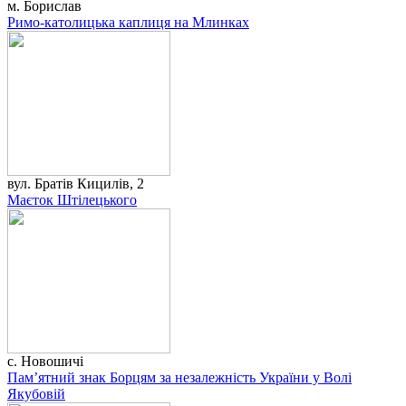
м. Борислав
Римо-католицька каплиця на Млинках
вул. Братів Кицилів, 2
Маєток Штілецького
с. Новошичі
Пам’ятний знак Борцям за незалежність України у Волі
Якубовій