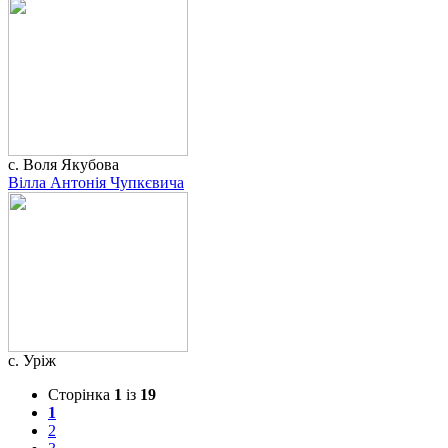
с. Воля Якубова
Вілла Антонія Чупкєвича
с. Уріж
Сторінка
1
із
19
1
2