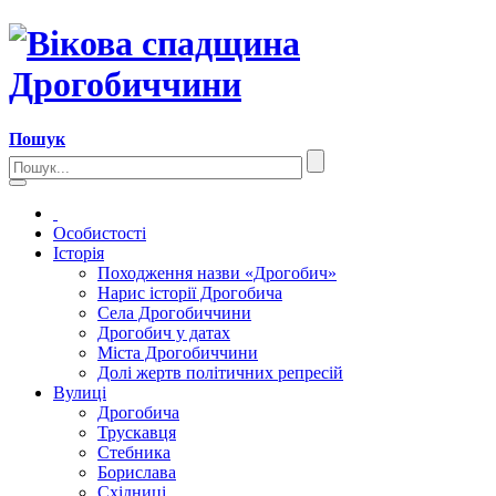
Пошук
Особистості
Історія
Походження назви «Дрогобич»
Нарис історії Дрогобича
Села Дрогобиччини
Дрогобич у датах
Міста Дрогобиччини
Долі жертв політичних репресій
Вулиці
Дрогобича
Трускавця
Стебника
Борислава
Східниці