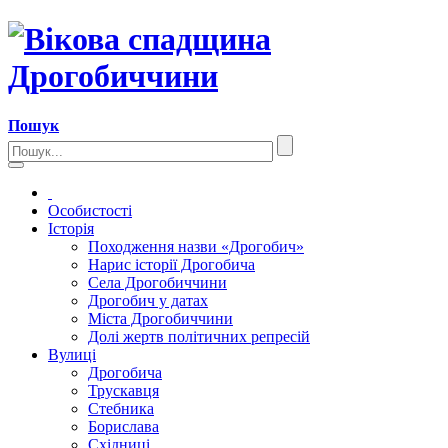
Пошук
Особистості
Історія
Походження назви «Дрогобич»
Нарис історії Дрогобича
Села Дрогобиччини
Дрогобич у датах
Міста Дрогобиччини
Долі жертв політичних репресій
Вулиці
Дрогобича
Трускавця
Стебника
Борислава
Східниці