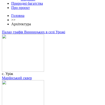
Природні багатства
Про проєкт
Головна
>>
Архітектура
Палац графів Винницьких в селі Урожі
с. Уріж
Маріїнський сквер