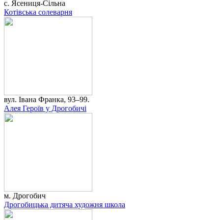
с. Ясениця-Сільна
Котівська солеварня
вул. Івана Франка, 93–99.
Алея Героїв у Дрогобичі
м. Дрогобич
Дрогобицька дитяча художня школа