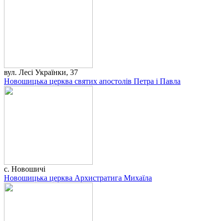
вул. Лесі Українки, 37
Новошицька церква святих апостолів Петра і Павла
с. Новошичі
Новошицька церква Архистратига Михаїла