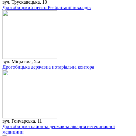
вул. Трускавецька, 10
Дрогобицький центр Реабілітації інвалідів
вул. Міцкевиа, 5-а
Дрогобицька державна нотаріальна контора
вул. Гончарська, 11
Дрогобицька районна державна лікарня ветеринарної
медицини