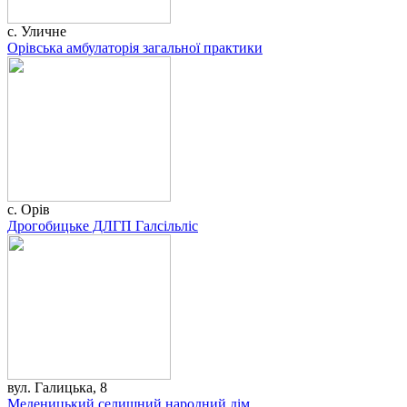
с. Уличне
Орівська амбулаторія загальної практики
с. Орів
Дрогобицьке ДЛГП Галсільліс
вул. Галицька, 8
Меденицький селищний народний дім