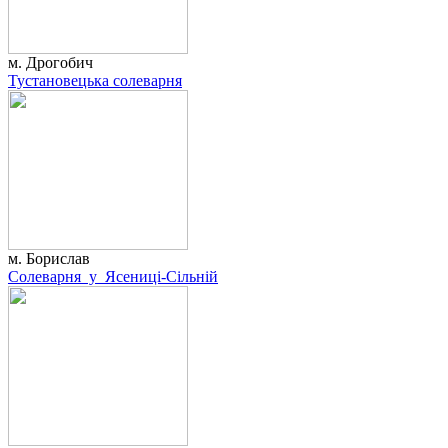
м. Дрогобич
Тустановецька солеварня
м. Борислав
Солеварня у Ясениці-Сільній