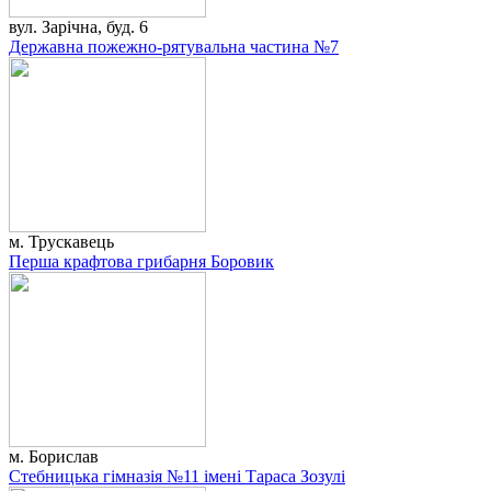
вул. Зарічна, буд. 6
Державна пожежно-рятувальна частина №7
м. Трускавець
Перша крафтова грибарня Боровик
м. Борислав
Стебницька гімназія №11 імені Тараса Зозулі