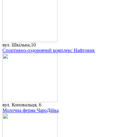
вул. Шкільна,10
Спортивно-оздоровчий комплекс Нафтовик
вул. Коновальця, 6
Молочна ферма ЧароДій­ка