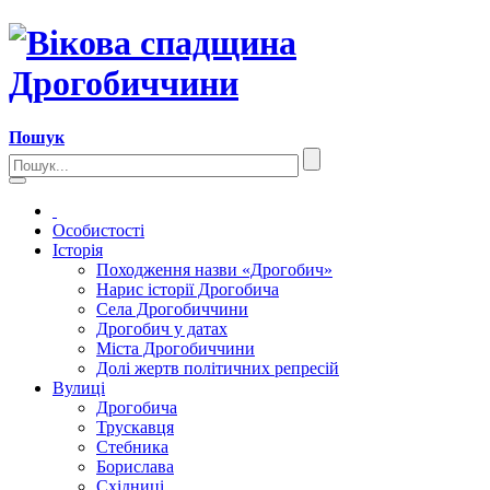
Пошук
Особистості
Історія
Походження назви «Дрогобич»
Нарис історії Дрогобича
Села Дрогобиччини
Дрогобич у датах
Міста Дрогобиччини
Долі жертв політичних репресій
Вулиці
Дрогобича
Трускавця
Стебника
Борислава
Східниці