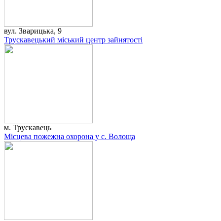
вул. Зварицька, 9
Трускавецький міський центр зайнятості
м. Трускавець
Місцева пожежна охорона у с. Волоща