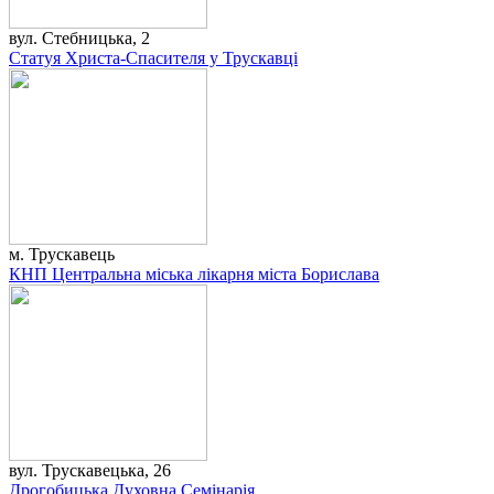
вул. Стебницька, 2
Статуя Христа-Спасителя у Трускавці
м. Трускавець
КНП Центральна міська лікарня міста Борислава
вул. Трускавецька, 26
Дрогобицька Духовна Семінарія