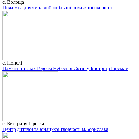
с. Волоща
Пожежна дружина добровільної пожежної охорони
с. Попелі
Пам'ятний знак Героям Небесної Сотні у Бистриці Гірській
с. Бистриця Гірська
Центр дитячої та юнацької творчості м.Борислава