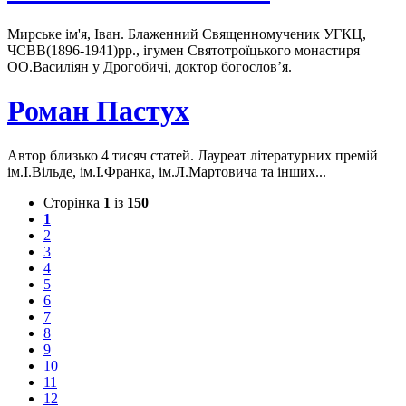
Мирське ім'я, Іван. Блаженний Священномученик УГКЦ,
ЧСВВ(1896-1941)рр., ігумен Святотроїцького монастиря
ОО.Василіян у Дрогобичі, доктор богослов’я.
Роман Пастух
Автор близько 4 тисяч статей. Лауреат літературних премій
ім.І.Вільде, ім.І.Франка, ім.Л.Мартовича та інших...
Сторінка
1
із
150
1
2
3
4
5
6
7
8
9
10
11
12