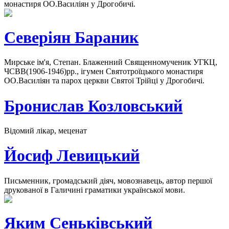
монастиря ОО.Василіян у Дрогобичі.
Северіян Бараник
Мирське ім'я, Степан. Блаженний Священномученик УГКЦ,
ЧСВВ(1906-1946)рр., ігумен Святотроїцького монастиря
ОО.Василіян та парох церкви Святої Трійці у Дрогобичі.
Бронислав Козловський
Відомий лікар, меценат
Йосиф Левицький
Письменник, громадський діяч, мовознавець, автор першої
друкованої в Галичині граматики української мови.
Яким Сеньківський