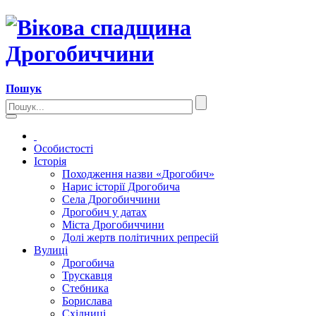
Пошук
Особистості
Історія
Походження назви «Дрогобич»
Нарис історії Дрогобича
Села Дрогобиччини
Дрогобич у датах
Міста Дрогобиччини
Долі жертв політичних репресій
Вулиці
Дрогобича
Трускавця
Стебника
Борислава
Східниці