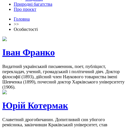
Природні багатства
Про проєкт
Головна
>>
Особистості
Іван Франко
Видатний український письменник, поет, публіцист,
перекладач, учений, громадський і політичний діяч. Доктор
філософії (1893), дійсний член Наукового товариства імені
Шевченка (1899), почесний доктор Харківського університету
(1906).
Юрій Котермак
Славетний дрогобичанин. Допитливий син убогого
ремісника, закінчивши Краківський університет, став