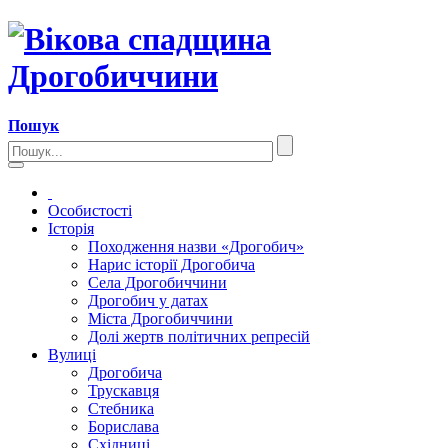
Пошук
Особистості
Історія
Походження назви «Дрогобич»
Нарис історії Дрогобича
Села Дрогобиччини
Дрогобич у датах
Міста Дрогобиччини
Долі жертв політичних репресій
Вулиці
Дрогобича
Трускавця
Стебника
Борислава
Східниці