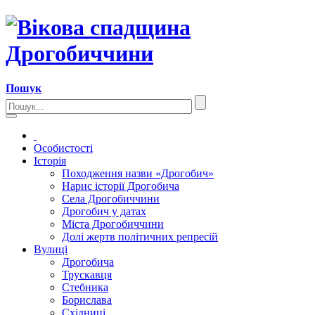
Пошук
Особистості
Історія
Походження назви «Дрогобич»
Нарис історії Дрогобича
Села Дрогобиччини
Дрогобич у датах
Міста Дрогобиччини
Долі жертв політичних репресій
Вулиці
Дрогобича
Трускавця
Стебника
Борислава
Східниці