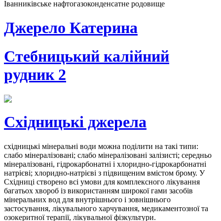
Іванниківське нафтогазоконденсатне родовище
Джерело Катерина
Стебницький калійний
рудник 2
Східницькі джерела
східницькі мінеральні води можна поділити на такі типи:
слабо мінералізовані; слабо мінералізовані залізисті; середньо
мінералізовані, гідрокарбонатні і хлоридно-гідрокарбонатні
натрієві; хлоридно-натрієві з підвищеним вмістом брому. У
Східниці створено всі умови для комплексного лікування
багатьох хвороб із використанням широкої гами засобів
мінеральних вод для внутрішнього і зовнішнього
застосування, лікувального харчування, медикаментозної та
озокеритної терапії, лікувальної фізкультури.