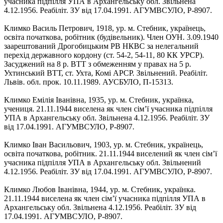
учасника підпілля УПА в Архангельську обл. Звільнена
4.12.1956. Реабіліт. ЗУ від 17.04.1991. АГУМВСУЛО, Р-8907.
Климко Василь Петрович, 1918, ур. м. Стебник, українець,
освіта початкова, робітник (будівельник). Член ОУН. 3.09.1940
заарештований Дрогобицьким РВ НКВС за нелегальний
перехід державного кордону (ст. 54-2, 54-11, 80 КК УРСР).
Засуджений на 8 р. ВТТ з обмеженням у правах на 5 р.
Ухтинський ВТТ, ст. Ухта, Комі АРСР. Звільнений. Реабіліт.
Львів. обл. прок. 10.11.1989. АУСБУЛО, П-15313.
Климко Емілія Іванівна, 1935, ур. м. Стебник, українка,
учениця. 21.11.1944 виселена як член сім’ї учасника підпілля
УПА в Архангельську обл. Звільнена 4.12.1956. Реабіліт. ЗУ
від 17.04.1991. АГУМВСУЛО, Р-8907.
Климко Іван Васильович, 1903, ур. м. Стебник, українець,
освіта початкова, робітник. 21.11.1944 виселений як член сім’ї
учасника підпілля УПА в Архангельську обл. Звільнений
4.12.1956. Реабіліт. ЗУ від 17.04.1991. АГУМВСУЛО, Р-8907.
Климко Любов Іванівна, 1944, ур. м. Стебник, українка.
21.11.1944 виселена як член сім’ї учасника підпілля УПА в
Архангельську обл. Звільнена 4.12.1956. Реабіліт. ЗУ від
17.04.1991. АГУМВСУЛО, Р-8907.