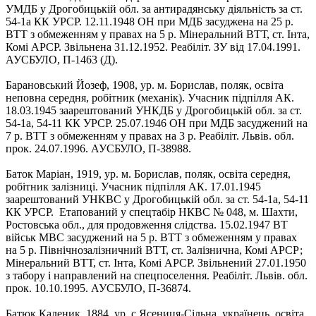
УМДБ у Дрогобицькій обл. за антирадянську діяльність за ст.
54-1а КК УРСР. 12.11.1948 ОН при МДБ засуджена на 25 р.
ВТТ з обмеженням у правах на 5 р. Мінеральний ВТТ, ст. Інта,
Комі АРСР. Звільнена 31.12.1952. Реабіліт. ЗУ від 17.04.1991.
АУСБУЛО, П-1463 (Д).
Барановський Йозеф, 1908, ур. м. Борислав, поляк, освіта
неповна середня, робітник (механік). Учасник підпілля АК.
18.03.1945 заарештований УНКДБ у Дрогобицькій обл. за ст.
54-1а, 54-11 КК УРСР. 25.07.1946 ОН при МДБ засуджений на
7 р. ВТТ з обмеженням у правах на 3 р. Реабіліт. Львів. обл.
прок. 24.07.1996. АУСБУЛО, П-38988.
Баток Маріан, 1919, ур. м. Борислав, поляк, освіта середня,
робітник залізниці. Учасник підпілля АК. 17.01.1945
заарештований УНКВС у Дрогобицькій обл. за ст. 54-1а, 54-11
КК УРСР. Етапований у спецтабір НКВС № 048, м. Шахти,
Ростовська обл., для продовження слідства. 15.02.1947 ВТ
військ МВС засуджений на 5 р. ВТТ з обмеженням у правах
на 5 р. Північнозалізничний ВТТ, ст. Залізнична, Комі АРСР;
Мінеральний ВТТ, ст. Інта, Комі АРСР. Звільнений 27.01.1950
з табору і направлений на спецпоселення. Реабіліт. Львів. обл.
прок. 10.10.1995. АУСБУЛО, П-36874.
Батюк Каленик, 1884, ур. с.Ясениця-Сільна, українець, освіта