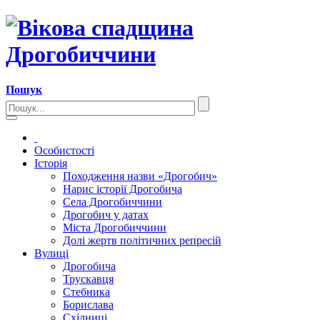
Пошук
Особистості
Історія
Походження назви «Дрогобич»
Нарис історії Дрогобича
Села Дрогобиччини
Дрогобич у датах
Міста Дрогобиччини
Долі жертв політичних репресій
Вулиці
Дрогобича
Трускавця
Стебника
Борислава
Східниці