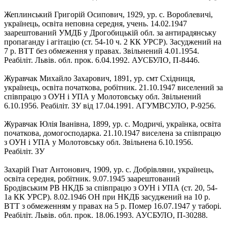
Жеплинський Григорій Осипович, 1929, ур. с. Вороблевичі,
українець, освіта неповна середня, учень. 14.02.1947
заарештований УМДБ у Дрогобицькій обл. за антирадянську
пропаганду і агітацію (ст. 54-10 ч. 2 КК УРСР). Засуджений на
7 р. ВТТ без обмеження у правах. Звільнений 4.01.1954.
Реабіліт. Львів. обл. прок. 6.04.1992. АУСБУЛО, П-8446.
Журавчак Михайло Захарович, 1891, ур. смт Східниця,
українець, освіта початкова, робітник. 21.10.1947 виселений за
співпрацю з ОУН і УПА у Молотовську обл. Звільнений
6.10.1956. Реабіліт. ЗУ від 17.04.1991. АГУМВСУЛО, Р-9256.
Журавчак Юлія Іванівна, 1899, ур. с. Модричі, українка, освіта
початкова, домогосподарка. 21.10.1947 виселена за співпрацю
з ОУН і УПА у Молотовську обл. Звільнена 6.10.1956.
Реабіліт. ЗУ
Захарій Гнат Антонович, 1909, ур. с. Добрівляни, українець,
освіта середня, робітник. 9.07.1945 заарештований
Бродівським РВ НКДБ за співпрацю з ОУН і УПА (ст. 20, 54-
1а КК УРСР). 8.02.1946 ОН при НКДБ засуджений на 10 р.
ВТТ з обмеженням у правах на 5 р. Помер 16.07.1947 у таборі.
Реабіліт. Львів. обл. прок. 18.06.1993. АУСБУЛО, П-30288.