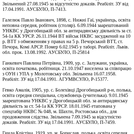
Звільнений 27.08.1945 за відсутністю доказів. Реабіліт. ЗУ від
17.04.1991. АУСБУЛО, П-7413.
Галелюк Павло Іванович, 1898, с. Нижні Гаї, українець, освіта
неповна середня, робітник (столяр). 6.09.1944 заарештований
УНКВС у Дрогобицькій обл. за антирадянську діяльність за ст.
54-1а КК УРСР. 26.11.1944 ВТ військ НКВС засуджений на 10
р. ВТТ з обмеженням у правах на 5 р. Печорський ВТТ, ст.
Печора, Комі АРСР. Помер 6.02.1945 у таборі. Реабіліт. Львів.
обл. прок. 13.08.1992. АУСБУЛО, П-25814
Ганкевич Павлина Петрівна, 1909, ур. с. Залужани, українка,
освіта початкова, робітниця. 21.10.1947 виселена за співпрацю
з ОУН і УПА у Молотовську обл. Звільнена 16.07.1958.
Реабіліт. ЗУ від 17.04.1991. АГУМВСУЛО, Р-15377.
Гевко Амалія, 1905, ур. с. Болехівці Дрогобицький р-н, полька,
освіта середня спеціальна, службовець (учителька). 9.01.1945
заарештована УНКВС у Дрогобицькій обл. за антирадянську
діяльність за ст. 54-1а КК УРСР. 18.01.1945 етапована у
спецтабір НКВС № 048, м. Шахти, Ростовська обл., для
продовження слідства. Звільнена 7.09.1945 за відсутністю
доказів. Реабіліт. ЗУ від 17.04.1991. АУСБУЛО, П-7459.
Гинда Крістіна, 1919, ур. м. Борислав, полька, освіта середня,