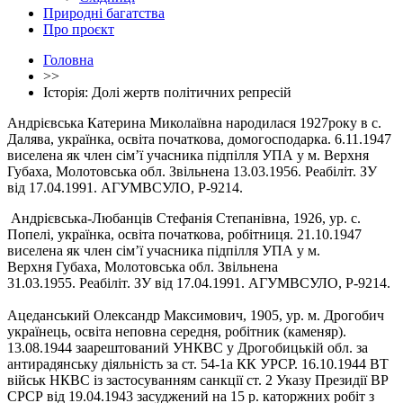
Природні багатства
Про проєкт
Головна
>>
Історія: Долі жертв політичних репресій
Андрієвська Катерина Миколаївна народилася 1927року в с.
Далява, українка, освіта початкова, домогосподарка. 6.11.1947
виселена як член сім’ї учасника підпілля УПА у м. Верхня
Губаха, Молотовська обл. Звільнена 13.03.1956. Реабіліт. ЗУ
від 17.04.1991. АГУМВСУЛО, Р-9214.
Андрієвська-Любанців Стефанія Степанівна, 1926, ур. с.
Попелі, українка, освіта початкова, робітниця. 21.10.1947
виселена як член сім’ї учасника підпілля УПА у м.
Верхня Губаха, Молотовська обл. Звільнена
31.03.1955. Реабіліт. ЗУ від 17.04.1991. АГУМВСУЛО, Р-9214.
Ацеданський Олександр Максимович, 1905, ур. м. Дрогобич
українець, освіта неповна середня, робітник (каменяр).
13.08.1944 заарештований УНКВС у Дрогобицькій обл. за
антирадянську діяльність за ст. 54-1а КК УРСР. 16.10.1944 ВТ
військ НКВС із застосуванням санкції ст. 2 Указу Президії ВР
СРСР від 19.04.1943 засуджений на 15 р. каторжних робіт з