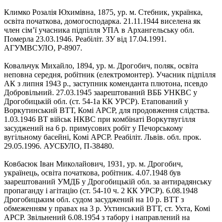
Климко Розалія Юхимівна, 1875, ур. м. Стебник, українка,
освіта початкова, домогосподарка. 21.11.1944 виселена як
член сім’ї учасника підпілля УПА в Архангельську обл.
Померла 23.03.1946. Реабіліт. ЗУ від 17.04.1991.
АГУМВСУЛО, Р-8907.
Ковальчук Михайло, 1894, ур. м. Дрогобич, поляк, освіта
неповна середня, робітник (електромонтер). Учасник підпілля
АК з липня 1943 р., заступник коменданта плютона, псевдо
Добровільний. 27.03.1945 заарештований ВББ УНКВС у
Дрогобицькій обл. (ст. 54-1а КК УРСР). Етапований у
Воркутинський ВТТ, Комі АРСР, для продовження слідства.
1.03.1946 ВТ військ НКВС при комбінаті Воркутвугілля
засуджений на 6 р. примусових робіт у Печорському
вугільному басейні, Комі АРСР. Реабіліт. Львів. обл. прок.
29.05.1996. АУСБУЛО, П-38480.
Ковбасюк Іван Миколайович, 1931, ур. м. Дрогобич,
українець, освіта початкова, робітник. 4.07.1948 був
заарештований УМДБ у Дрогобицькій обл. за антирадянську
пропаганду і агітацію (ст. 54-10 ч. 2 КК УРСР). 6.08.1948
Дрогобицьким обл. судом засуджений на 10 р. ВТТ з
обмеженням у правах на 3 р. Ухтинський ВТТ, ст. Ухта, Комі
АРСР. Звільнений 6.08.1954 з табору і направлений на