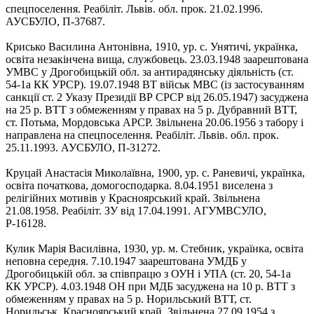
спецпоселення. Реабіліт. Львів. обл. прок. 21.02.1996.
АУСБУЛО, П-37687.
Крисько Василина Антонівна, 1910, ур. с. Унятичі, українка,
освіта незакінчена вища, службовець. 23.03.1948 заарештована
УМВС у Дрогобицькій обл. за антирадянську діяльність (ст.
54-1а КК УРСР). 19.07.1948 ВТ військ МВС (із застосуванням
санкції ст. 2 Указу Президії ВР СРСР від 26.05.1947) засуджена
на 25 р. ВТТ з обмеженням у правах на 5 р. Дубравний ВТТ,
ст. Потьма, Мордовська АРСР. Звільнена 20.06.1956 з табору і
направлена на спецпоселення. Реабіліт. Львів. обл. прок.
25.11.1993. АУСБУЛО, П-31272.
Круцай Анастасія Миколаївна, 1900, ур. с. Раневичі, українка,
освіта початкова, домогосподарка. 8.04.1951 виселена з
релігійних мотивів у Красноярський край. Звільнена
21.08.1958. Реабіліт. ЗУ від 17.04.1991. АГУМВСУЛО,
Р-16128.
Кулик Марія Василівна, 1930, ур. м. Стебник, українка, освіта
неповна середня. 7.10.1947 заарештована УМДБ у
Дрогобицькій обл. за співпрацю з ОУН і УПА (ст. 20, 54-1а
КК УРСР). 4.03.1948 ОН при МДБ засуджена на 10 р. ВТТ з
обмеженням у правах на 5 р. Норильський ВТТ, ст.
Норильськ, Красноярський край. Звільнена 27.09.1954 з