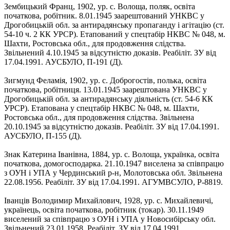
Зембицький Франц, 1902, ур. с. Волоща, поляк, освіта
початкова, робітник. 8.01.1945 заарештований УНКВС у
Дрогобицькій обл. за антирадянську пропаганду і агітацію (ст.
54-10 ч. 2 КК УРСР). Етапований у спецтабір НКВС № 048, м.
Шахти, Ростовська обл., для продовження слідства.
Звільнений 4.10.1945 за відсутністю доказів. Реабіліт. ЗУ від
17.04.1991. АУСБУЛО, П-191 (Д).
Зигмунд Феламія, 1902, ур. с. Доброгостів, полька, освіта
початкова, робітниця. 13.01.1945 заарештована УНКВС у
Дрогобицькій обл. за антирадянську діяльність (ст. 54-6 КК
УРСР). Етапована у спецтабір НКВС № 048, м. Шахти,
Ростовська обл., для продовження слідства. Звільнена
20.10.1945 за відсутністю доказів. Реабіліт. ЗУ від 17.04.1991.
АУСБУЛО, П-155 (Д).
Знак Катерина Іванівна, 1884, ур. с. Волоща, українка, освіта
початкова, домогосподарка. 21.10.1947 виселена за співпрацю
з ОУН і УПА у Чердинський р-н, Молотовська обл. Звільнена
22.08.1956. Реабіліт. ЗУ від 17.04.1991. АГУМВСУЛО, Р-8819.
Іванців Володимир Михайлович, 1928, ур. с. Михайлевичі,
українець, освіта початкова, робітник (токар). 30.11.1949
виселений за співпрацю з ОУН і УПА у Новосибірську обл.
Звільнений 23.01.1958. Реабіліт. ЗУ від 17.04.1991.