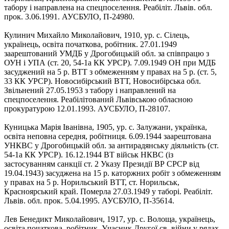
табору і направлена на спецпоселення. Реабіліт. Львів. обл.
прок. 3.06.1991. АУСБУЛО, П-24980.
Кулинич Михайло Миколайович, 1910, ур. с. Сілець,
українець, освіта початкова, робітник. 27.01.1949
заарештований УМДБ у Дрогобицькій обл. за співпрацю з
ОУН і УПА (ст. 20, 54-1а КК УРСР). 7.09.1949 ОН при МДБ
засуджений на 5 р. ВТТ з обмеженням у правах на 5 р. (ст. 5,
33 КК УРСР). Новосибірський ВТТ, Новосибірська обл.
Звільнений 27.05.1953 з табору і направлений на
спецпоселення. Реабілітований Львівською обласною
прокуратурою 12.01.1993. АУСБУЛО, П-28107.
Куницька Марія Іванівна, 1905, ур. с. Залужани, українка,
освіта неповна середня, робітниця. 6.09.1944 заарештована
УНКВС у Дрогобицькій обл. за антирадянську діяльність (ст.
54-1а КК УРСР). 16.12.1944 ВТ військ НКВС (із
застосуванням санкції ст. 2 Указу Президії ВР СРСР від
19.04.1943) засуджена на 15 р. каторжних робіт з обмеженням
у правах на 5 р. Норильський ВТТ, ст. Норильськ,
Красноярський край. Померла 27.03.1949 у таборі. Реабіліт.
Львів. обл. прок. 5.04.1995. АУСБУЛО, П-35614.
Лев Бенедикт Миколайович, 1917, ур. с. Волоща, українець,
освіта початкова, робітник. Учасник Другої св. війни у рядах