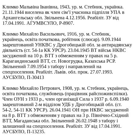
Климко Мальвіна Іванівна, 1943, ур. м. Стебник, українка.
21.11.1944 виселена як член сім’ї учасника підпілля УПА в
Архангельську обл. Звільнена 4.12.1956. Реабіліт. ЗУ від
17.04.1991. АГУМВСУЛО, Р-8907.
Климко Михайло Васильович, 1916, ур. м. Стебник,
українець, освіта початкова, робітник (слюсар). 9.09.1944
заарештований УНКВС у Дрогобицькій обл. за антирадянську
діяльність (ст. 54-1а КК УРСР). 23.04.1945 ВТ військ НКВС
засуджений на 10 р. ВТТ з обмеженням у правах на 5 р.
Карагандинський ВТТ, ст. Новогрудка, Казахська РСР.
Звільнений 7.09.1954 з табору і направлений на
спецпоселення. Реабіліт. Львів. обл. прок. 27.07.1993.
АУСБУЛО, П-30413
Климко Михайло Петрович, 1908, ур. м. Стебник, українець,
освіта початкова, службовець (працівник райспоживспілки).
Член ОУН з 1933 р., член організації Сила з 1937 р. 6.09.1940
заарештований 2-м відділом УДБ у Дрогобицькій обл. (ст.
54‑2, 54-11 КК УРСР). 26.04.1941 ОН при НКВС засуджений
на 8 р. ВТТ з обмеженням у правах на 3 р. Північно-Східний
ВТТ, Магаданська обл. Звільнений 26.02.1948 з табору і
залишений на спецпоселення. Реабіліт. ЗУ від 17.04.1991.
АУСБУЛО, П-13235.