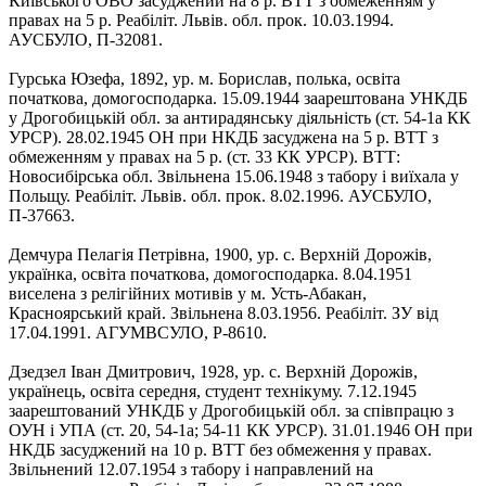
Київського ОВО засуджений на 8 р. ВТТ з обмеженням у
правах на 5 р. Реабіліт. Львів. обл. прок. 10.03.1994.
АУСБУЛО, П-32081.
Гурська Юзефа, 1892, ур. м. Борислав, полька, освіта
початкова, домогосподарка. 15.09.1944 заарештована УНКДБ
у Дрогобицькій обл. за антирадянську діяльність (ст. 54-1а КК
УРСР). 28.02.1945 ОН при НКДБ засуджена на 5 р. ВТТ з
обмеженням у правах на 5 р. (ст. 33 КК УРСР). ВТТ:
Новосибірська обл. Звільнена 15.06.1948 з табору і виїхала у
Польщу. Реабіліт. Львів. обл. прок. 8.02.1996. АУСБУЛО,
П-37663.
Демчура Пелагія Петрівна, 1900, ур. с. Верхній Дорожів,
українка, освіта початкова, домогосподарка. 8.04.1951
виселена з релігійних мотивів у м. Усть-Абакан,
Красноярський край. Звільнена 8.03.1956. Реабіліт. ЗУ від
17.04.1991. АГУМВСУЛО, Р-8610.
Дзедзел Іван Дмитрович, 1928, ур. с. Верхній Дорожів,
українець, освіта середня, студент технікуму. 7.12.1945
заарештований УНКДБ у Дрогобицькій обл. за співпрацю з
ОУН і УПА (ст. 20, 54-1а; 54-11 КК УРСР). 31.01.1946 ОН при
НКДБ засуджений на 10 р. ВТТ без обмеження у правах.
Звільнений 12.07.1954 з табору і направлений на