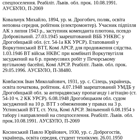
спецпоселення. Реабіліт. Львів. обл. прок. 10.08.1991.
АУСБУЛО, П-2069
Ковальчук Михайло, 1894, ур. м. Дрогобич, поляк, освіта
неповна середня, робітник (електромонтер). Учасник підпілля
АК з липня 1943 р., заступник коменданта плютона, псевдо
Добровільний. 27.03.1945 заарештований ВББ УНКВС у
Дрогобицькій обл. (ст. 54-1а КК УРСР). Етапований у
Воркутинський ВТТ, Комі АРСР, для продовження слідства.
1.03.1946 ВТ військ НКВС при комбінаті Воркутвугілля
засуджений на 6 р. примусових робіт у Печорському
вугільному басейні, Комі АРСР. Реабіліт. Львів. обл. прок.
29.05.1996. АУСБУЛО, П-38480.
Ковбасюк Іван Миколайович, 1931, ур. с. Сілець, українець,
освіта початкова, робітник. 4.07.1948 заарештований УМДБ у
Дрогобицькій обл. за антирадянську пропаганду і агітацію (ст.
54-10 ч. 2 КК УРСР). 6.08.1948 Дрогобицьким обл. судом
засуджений на 10 р. ВТТ з обмеженням у правах на 3 р.
Ухтинський ВТТ, ст. Ухта, Комі АРСР. Звільнений 6.08.1954 з
табору і направлений на спецпоселення. Реабіліт. Львів. обл.
прок.10.08.1991. АУСБУЛО, П-2069
Косинський Павло Юрійович, 1930, ур. с. Доброгостів,
українець, освіта середня, студент технікуму. 26.01.1950