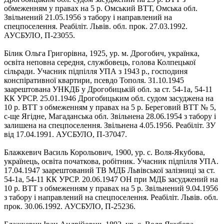
обмеженням у правах на 5 р. Омський ВТТ, Омська обл.
Звільнений 21.05.1956 з табору і направлений на
спецпоселення. Реабіліт. Львів. обл. прок. 27.03.1992.
АУСБУЛО, П-23055.
Білик Ольга Григорівна, 1925, ур. м. Дрогобич, українка,
освіта неповна середня, службовець, голова Колпецької
сільради. Учасник підпілля УПА з 1943 р., господиня
конспіративної квартири, псевдо Тополя. 31.10.1945
заарештована УНКДБ у Дрогобицькій обл. за ст. 54-1а, 54-11
КК УРСР. 25.01.1946 Дрогобицьким обл. судом засуджена на
10 р. ВТТ з обмеженням у правах на 5 р. Береговий ВТТ № 5,
с-ще Ягідне, Магаданська обл. Звільнена 28.06.1954 з табору і
залишена на спецпоселення. Звільнена 4.05.1956. Реабіліт. ЗУ
від 17.04.1991. АУСБУЛО, П-37047.
Блажкевич Василь Корольович, 1900, ур. с. Воля-Якубова,
українець, освіта початкова, робітник. Учасник підпілля УПА.
17.04.1947 заарештований ТВ МДБ Львівської залізниці за ст.
54‑1а, 54-11 КК УРСР. 20.06.1947 ОН при МДБ засуджений на
10 р. ВТТ з обмеженням у правах на 5 р. Звільнений 9.04.1956
з табору і направлений на спецпоселення. Реабіліт. Львів. обл.
прок. 30.06.1992. АУСБУЛО, П-25236.