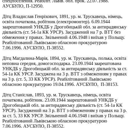
спецпоселення. Реабіліт. Львів. обл. прок. 22.07.1988.
АУСБУЛО, П-12950.
Дітц Владислав Генріхович, 1891, ур. м. Трускавець, німець,
освіта початкова, робітник (електромонтер). 6.09.1944
заарештований УНКДБ у Дрогобицькій обл. за антирадянську
діяльність (ст. 54-1а КК УРСР). Засуджений на 7 р. ВТТ без
обмеження у правах. Звільнений 4.06.1948 і виїхав у Польщу.
Реабілітований Львівською обласною прокуратурою
7.06.1996. АУСБУЛО, П-38552.
Дітц Магдалина-Марія, 1894, ур. м. Трускавець, полька, освіта
неповна середня, домогосподарка. 23.09.1944 заарештована
УНКДБ у Дрогобицькій обл. за антирадянську діяльність за ст.
54-1а КК УРСР. Засуджена на 3 р. ВТТ з обмеженням у правах
на 3 р. (ст. 5, 33 КК УРСР). Реабілітований Львівською
обласною прокуратурою 19.04.1996. АУСБУЛО, П-38153.
Дітц Станіслав, 1893, ур. м. Трускавець, німець, освіта
початкова, робітник. 23.09.1944 заарештований УНКДБ у
Дрогобицькій обл. за антирадянську діяльність (ст. 54-1а КК
УРСР). Засуджений на 3 р. ВТТ з обмеженням у правах на 3 р.
за ст. 5, 33 КК УРСР. Звільнений 4.06.1948 і виїхав у Польщу.
Реабілітований Львівською обласною прокуратурою
7.06.1996. АУСБУЛО, П-38552.