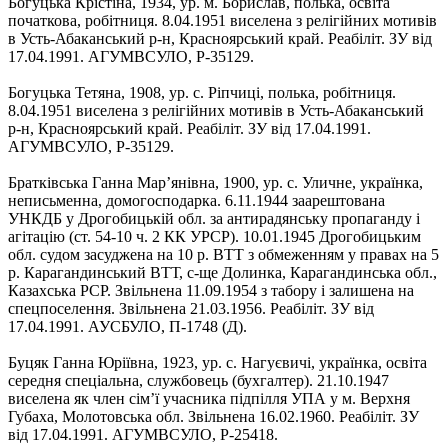
Богуцька Крістіна, 1934, ур. м. Борислав, полька, освіта
початкова, робітниця. 8.04.1951 виселена з релігійних мотивів
в Усть-Абаканський р-н, Красноярський край. Реабіліт. ЗУ від
17.04.1991. АГУМВСУЛО, Р-35129.
Богуцька Тетяна, 1908, ур. с. Ріпчиці, полька, робітниця.
8.04.1951 виселена з релігійних мотивів в Усть-Абаканський
р-н, Красноярський край. Реабіліт. ЗУ від 17.04.1991.
АГУМВСУЛО, Р-35129.
Братківська Ганна Мар’янівна, 1900, ур. с. Уличне, українка,
неписьменна, домогосподарка. 6.11.1944 заарештована
УНКДБ у Дрогобицькій обл. за антирадянську пропаганду і
агітацію (ст. 54-10 ч. 2 КК УРСР). 10.01.1945 Дрогобицьким
обл. судом засуджена на 10 р. ВТТ з обмеженням у правах на 5
р. Карагандинський ВТТ, с-ще Долинка, Карагандинська обл.,
Казахська РСР. Звільнена 11.09.1954 з табору і залишена на
спецпоселення. Звільнена 21.03.1956. Реабіліт. ЗУ від
17.04.1991. АУСБУЛО, П-1748 (Д).
Буцяк Ганна Юріївна, 1923, ур. с. Нагуєвичі, українка, освіта
середня спеціальна, службовець (бухгалтер). 21.10.1947
виселена як член сім’ї учасника підпілля УПА у м. Верхня
Губаха, Молотовська обл. Звільнена 16.02.1960. Реабіліт. ЗУ
від 17.04.1991. АГУМВСУЛО, Р-25418.