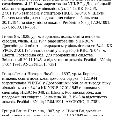
службовець. 4.12.1944 заарештована УНКВС у Дрогобицькій
обл. за антирадянську діяльність (ст. 54-1а КК УРСР).
27.01.1945 етапована у спецтабір НКВС № 048, м. Шахти,
Ростовська обл., для продовження слідства. Звільнена
30.11.1945 за відсутністю доказів. Реабіліт. ЗУ від 17.04.1991.
АУСБУЛО, П-7381.
Гинда Ян, 1928, ур. м. Борислав, поляк, освіта неповна
середня, учень. 4.12.1944 заарештований УНКВС у
Дрогобицькій обл. за антирадянську діяльність за ст. 54-1а КК
УРСР. 27.01.1945 етапований у спецтабір НКВС № 048, м.
Шахти, Ростовська обл., для продовження слідства.
Звільнений 30.11.1945 за відсутністю доказів. Реабіліт. ЗУ від
17.04.1991. АУСБУЛО, П-7381.
Гинда-Лехерт Вікторія Якубівна, 1897, ур. м. Борислав,
німкеня, освіта початкова, домогосподарка. 4.12.1944
заарештована УНКВС у Дрогобицькій обл. за антирадянську
діяльність за ст. 54-1а КК УРСР. 27.01.1945 етапована у
спецтабір НКВС № 048, м. Шахти, Ростовська обл., для
продовження слідства. Звільнена 30.12.1945 за відсутністю
доказів. Реабіліт. ЗУ від 17.04.1991. АУСБУЛО, П-7381.
Грицай Ганна Петрівна, 1907, ур. с. Нижні Гаї, українка,
освіта початкова, домогосподарка. 21.10.1947 виселена за