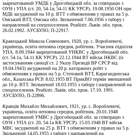
заарештований УМДБ у Дрогобицькій обл. за співпрацю з
ОУН і УПА (ст. 20, 54-1а; 54-11 КК УРСР). 19.08.1950 ОН при
МДБ засуджений на 10 р. ВТТ з обмеженням у правах на 5 р.
Омський ВТТ, Омська обл. Звільнений 7.06.1956 з табору і
направлений на спецпоселення. Реабіліт. Львів. обл. прок.
26.02.1992. АУСБУЛО, П-22917.
Кравецький Микола Семенович, 1920, ур. с. Вороблевичі,
українець, освіта неповна середня, робітник. Учасник підпілля
УПА. 8.09.1944 заарештований УНКВС у Дрогобицькій обл.
(ст. 54-1а, 54-11 КК УРСР). 22.12.1944 ВТ військ НКВС (із
застосуванням санкції ст. 2 Указу Президії ВР СРСР від
19.04.1943) засуджений на 20 р. каторжних робіт з
обмеженням у правах на 5 р. Степовий ВТТ, Карагандинська
обл., Казахська РСР. 8.02.1955 ВТ ПрикВО термін зменшений
до 10 р. ВТТ. Звільнений 18.03.1955 з табору і направлений на
спецпоселення. Реабіліт. Львів. обл. прок. 17.10. 1991.
АУСБУЛО, П-22896.
Кравців Михайло Михайлович, 1921, ур. с. Вороблевичі,
українець, освіта неповна середня, робітник. 20.01.1948
заарештований УМВС у Дрогобицькій обл. за співпрацю з
ОУН і УПА (ст. 20, 54-1а КК УРСР). 15.03.1948 ВТ військ
МВС засуджений на 25 р. ВТТ з обмеженням у правах на 5 р.
Звільнений 14.05.1955 з табору і направлений на