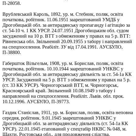
П-28058.
Врублевський Кароль, 1892, ур. м. Стебник, поляк, освіта
початкова, робітник. 11.06.1951 заарештований УМДБ у
Дрогобицькій обл. за антирадянську пропаганду і агітацію за
ст. 54-10 ч. 1 КК УРСР. 24.07.1951 Дрогобицьким обл. судом
засуджений на 10 р. ВТТ з обмеженням у правах на 5 р. ВТТ:
Рівненська обл. Звільнений 20.09.1955 з табору і направлений
на спецпоселення. Реабіліт. ЗУ від 17.04.1991. АУСБУЛО,
П-38800.
Габершток Вільгельм, 1908, ур. м. Борислав, поляк, освіта
початкова, робітник. 10.10.1944 заарештований УНКВС у
Дрогобицькій обл. за антирадянську діяльність за ст. 54-1а КК
УРСР. Засуджений на 5 р. ВТТ з обмеженням у правах на 5 р.
(ст. 33 КК УРСР). Чорногорський ВТТ, м. Чорногорськ,
Красноярський край. Звільнений 10.08.1949 з табору і
направлений на спецпоселення. Реабіліт. Львів. обл. прок.
10.12.1996. АУСБУЛО, П-39773.
Газдик Станіслав, 1911, ур. м. Борислав, поляк, освіта неповна
середня, робітник. 9.01.1945 заарештований УНКВС у
Дрогобицькій обл. за антирадянську діяльність (ст. 54-1а КК
УРСР). 22.01.1945 етапований у спецтабір НКВС № 048, м.
Шахти, Ростовська обл., для продовження слідства.