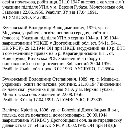
освіта початкова, робітниця. 21.10.1947 виселена як член сім’ї
учасника підпілля УПА у м. Верхня Губаха, Молотовська обл.
Звільнена 22.06.1956. Реабіліт. ЗУ від 17.04.1991.
АГУМВСУЛО, Р-27805.
Бучковський Володимир Володимирович, 1926, ур. с.
Медвежа, українець, освіта неповна середня, робітник
(слюсар). Учасник підпілля УПА з серпня 1944 р. 1.09.1944
заарештований УНКДБ у Дрогобицькій обл. (ст. 54-1а, 54-11
КК УРСР). 29.12.1944 ОН при НКДБ засуджений на 10 р. ВТТ
з обмеженням у правах на 5 р. Карагандинський ВТТ, ст.
Новогрудка, Казахська РСР. Звільнений з табору і
направлений на спецпоселення. Звільнений 20.04.1956.
Реабіліт. Львів. обл. прок. 3.02.1993. АУСБУЛО, П-28504.
Бучковський Володимир Степанович, 1889, ур. с. Медвежа,
українець, освіта початкова, робітник. 21.10.1947 виселений
як член сім’ї учасника підпілля УПА у м. Верхня Губаха,
Молотовська обл. Звільнений 22.08.1956.
Реабіліт. ЗУ від 17.04.1991. АГУМВСУЛО, Р-27805.
Валігура Крістіна, 1896, ур. с. Болехівці Дрогобицький р-н,
полька, освіта початкова, домогосподарка. 20.09.1944
заарештована УНКВС у Дрогобицькій обл. за антирадянську
діяльність за ст. 54-1а КК УРСР. 10.02.1945 ОН при НКДБ