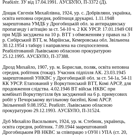
Реабіліт. ЗУ від 17.04.1991. АУСБУЛО, П-3372 (Д).
Дощак Євгенія Михайлівна, 1924, ур. с. Добрівляни, українка,
освіта неповна середня, робітниця друкарні. 1.11.1948
заарештована УМДБ у Дрогобицькій обл. за антирадянську
пропаганду і агітацію за ст. 54-10 ч. 2 КК УРСР. 17.01.1949 ОН
при МДБ засуджена на 10 р. ВТТ з обмеженням у правах на 3
р. Сибірський ВТТ, м. Маріїнськ, Кемеровська обл. Звільнена
30.12.1954 з табору і направлена на спецпоселення.
Реабілітований Львівською обласною прокуратурою
25.12.1995. АУСБУЛО, П-37388.
Дрозд Михайло, 1907, ур. м. Борислав, поляк, освіта неповна
середня, робітник (токар). Учасник підпілля АК. 23.03.1945
заарештований УНКВС у Дрогобицькій обл. за ст. 54-1а, 54-11
КК УРСР. Етапований у Воркутинський ВТТ, Комі АРСР, для
продовження слідства. 4.02.1946 ВТ військ НКВС при
комбінаті Воркутвугілля був засуджений на 6 р. примусових
робіт у Печорському вугільному басейні, Комі АРСР.
Звільнений 9.08.1952. Реабіліт. Львівською обласною
прокуратурою 29.12.1993. АУСБУЛО, П-31524.
Дуб Михайло Васильович, 1924, ур. м. Стебник, українець,
освіта середня, робітник. 7.09.1944 заарештований
Дрогобицьким РВ НКВС за співпрацю з ОУН і УПА (ст. 20,