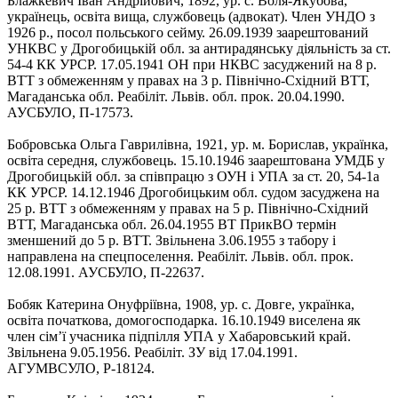
Блажкевич Іван Андрійович, 1892, ур. с. Воля-Якубова,
українець, освіта вища, службовець (адвокат). Член УНДО з
1926 р., посол польського сейму. 26.09.1939 заарештований
УНКВС у Дрогобицькій обл. за антирадянську діяльність за ст.
54-4 КК УРСР. 17.05.1941 ОН при НКВС засуджений на 8 р.
ВТТ з обмеженням у правах на 3 р. Північно-Східний ВТТ,
Магаданська обл. Реабіліт. Львів. обл. прок. 20.04.1990.
АУСБУЛО, П-17573.
Бобровська Ольга Гаврилівна, 1921, ур. м. Борислав, українка,
освіта середня, службовець. 15.10.1946 заарештована УМДБ у
Дрогобицькій обл. за співпрацю з ОУН і УПА за ст. 20, 54-1а
КК УРСР. 14.12.1946 Дрогобицьким обл. судом засуджена на
25 р. ВТТ з обмеженням у правах на 5 р. Північно-Східний
ВТТ, Магаданська обл. 26.04.1955 ВТ ПрикВО термін
зменшений до 5 р. ВТТ. Звільнена 3.06.1955 з табору і
направлена на спецпоселення. Реабіліт. Львів. обл. прок.
12.08.1991. АУСБУЛО, П-22637.
Бобяк Катерина Онуфріївна, 1908, ур. с. Довге, українка,
освіта початкова, домогосподарка. 16.10.1949 виселена як
член сім’ї учасника підпілля УПА у Хабаровський край.
Звільнена 9.05.1956. Реабіліт. ЗУ від 17.04.1991.
АГУМВСУЛО, Р-18124.