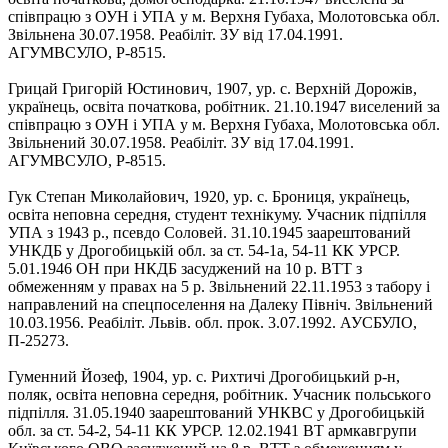
співпрацю з ОУН і УПА у м. Верхня Губаха, Молотовська обл.
Звільнена 30.07.1958. Реабіліт. ЗУ від 17.04.1991.
АГУМВСУЛО, Р-8515.
Грицай Григорій Юстинович, 1907, ур. с. Верхній Дорожів,
українець, освіта початкова, робітник. 21.10.1947 виселений за
співпрацю з ОУН і УПА у м. Верхня Губаха, Молотовська обл.
Звільнений 30.07.1958. Реабіліт. ЗУ від 17.04.1991.
АГУМВСУЛО, Р-8515.
Гук Степан Миколайович, 1920, ур. с. Брониця, українець,
освіта неповна середня, студент технікуму. Учасник підпілля
УПА з 1943 р., псевдо Соловей. 31.10.1945 заарештований
УНКДБ у Дрогобицькій обл. за ст. 54-1а, 54-11 КК УРСР.
5.01.1946 ОН при НКДБ засуджений на 10 р. ВТТ з
обмеженням у правах на 5 р. Звільнений 22.11.1953 з табору і
направлений на спецпоселення на Далеку Північ. Звільнений
10.03.1956. Реабіліт. Львів. обл. прок. 3.07.1992. АУСБУЛО,
П-25273.
Гуменний Йозеф, 1904, ур. с. Рихтичі Дрогобицький р-н,
поляк, освіта неповна середня, робітник. Учасник польського
підпілля. 31.05.1940 заарештований УНКВС у Дрогобицькій
обл. за ст. 54-2, 54-11 КК УРСР. 12.02.1941 ВТ армкавгрупи