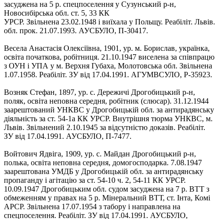
засуджена на 5 р. спецпоселення у Сузунський р-н,
Новосибірська обл. ст. 5, 33 КК
УРСР. Звільнена 23.02.1948 і виїхала у Польщу. Реабіліт. Львів.
обл. прок. 21.07.1993. АУСБУЛО, П-30417.
Весела Анастасія Олексіївна, 1901, ур. м. Борислав, українка,
освіта початкова, робітниця. 21.10.1947 виселена за співпрацю
з ОУН і УПА у м. Верхня Губаха, Молотовська обл. Звільнена
1.07.1958. Реабіліт. ЗУ від 17.04.1991. АГУМВСУЛО, Р-35923.
Возняк Стефан, 1897, ур. с. Дережичі Дрогобицький р-н,
поляк, освіта неповна середня, робітник (слюсар). 31.12.1944
заарештований УНКВС у Дрогобицькій обл. за антирадянську
діяльність за ст. 54-1а КК УРСР. Внутрішня тюрма УНКВС, м.
Львів. Звільнений 2.10.1945 за відсутністю доказів. Реабіліт.
ЗУ від 17.04.1991. АУСБУЛО, П-7477.
Войтович Ядвіга, 1909, ур. с. Майдан Дрогобицький р-н,
полька, освіта неповна середня, домогосподарка. 7.08.1947
заарештована УМДБ у Дрогобицькій обл. за антирадянську
пропаганду і агітацію за ст. 54-10 ч. 2, 54-11 КК УРСР.
10.09.1947 Дрогобицьким обл. судом засуджена на 7 р. ВТТ з
обмеженням у правах на 5 р. Мінеральний ВТТ, ст. Інта, Комі
АРСР. Звільнена 17.07.1954 з табору і направлена на
спецпоселення. Реабіліт. ЗУ від 17.04.1991. АУСБУЛО,