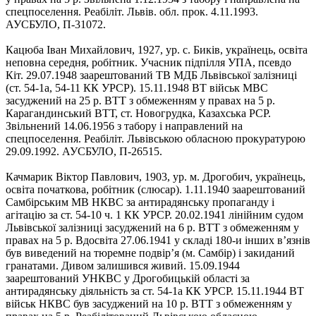
спецпоселення. Реабіліт. Львів. обл. прок. 4.11.1993.
АУСБУЛО, П-31072.
Кацюба Іван Михайлович, 1927, ур. с. Биків, українець, освіта
неповна середня, робітник. Учасник підпілля УПА, псевдо
Кіт. 29.07.1948 заарештований ТВ МДБ Львівської залізниці
(ст. 54‑1а, 54‑11 КК УРСР). 15.11.1948 ВТ військ МВС
засуджений на 25 р. ВТТ з обмеженням у правах на 5 р.
Карагандинський ВТТ, ст. Новогрудка, Казахська РСР.
Звільнений 14.06.1956 з табору і направлений на
спецпоселення. Реабіліт. Львівською обласною прокуратурою
29.09.1992. АУСБУЛО, П-26515.
Качмарик Віктор Павлович, 1903, ур. м. Дрогобич, українець,
освіта початкова, робітник (слюсар). 1.11.1940 заарештований
Самбірським МВ НКВС за антирадянську пропаганду і
агітацію за ст. 54-10 ч. 1 КК УРСР. 20.02.1941 лінійним судом
Львівської залізниці засуджений на 6 р. ВТТ з обмеженням у
правах на 5 р. Вдосвіта 27.06.1941 у складі 180-и інших в’язнів
був виведений на тюремне подвір’я (м. Самбір) і закиданий
гранатами. Дивом залишився живий. 15.09.1944
заарештований УНКВС у Дрогобицькій області за
антирадянську діяльність за ст. 54-1а КК УРСР. 15.11.1944 ВТ
військ НКВС був засуджений на 10 р. ВТТ з обмеженням у