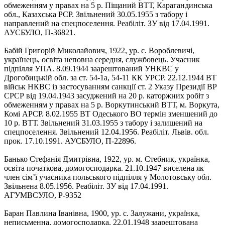
обмеженням у правах на 5 р. Піщаний ВТТ, Карагандинська
обл., Казахська РСР. Звільнений 30.05.1955 з табору і
направлений на спецпоселення. Реабіліт. ЗУ від 17.04.1991.
АУСБУЛО, П-36821.
Бабій Григорій Миколайович, 1922, ур. с. Вороблевичі,
українець, освіта неповна середня, службовець. Учасник
підпілля УПА. 8.09.1944 заарештований УНКВС у
Дрогобицькій обл. за ст. 54-1а, 54-11 КК УРСР. 22.12.1944 ВТ
військ НКВС із застосуванням санкції ст. 2 Указу Президії ВР
СРСР від 19.04.1943 засуджений на 20 р. каторжних робіт з
обмеженням у правах на 5 р. Воркутинський ВТТ, м. Воркута,
Комі АРСР. 8.02.1955 ВТ Одеського ВО термін зменшений до
10 р. ВТТ. Звільнений 31.03.1955 з табору і залишений на
спецпоселення. Звільнений 12.04.1956. Реабіліт. Львів. обл.
прок. 17.10.1991. АУСБУЛО, П-22896.
Банько Стефанія Дмитрівна, 1922, ур. м. Стебник, українка,
освіта початкова, домогосподарка. 21.10.1947 виселена як
член сім’ї учасника польського підпілля у Молотовську обл.
Звільнена 8.05.1956. Реабіліт. ЗУ від 17.04.1991.
АГУМВСУЛО, Р-9352
Баран Павлина Іванівна, 1900, ур. с. Залужани, українка,
неписьменна, домогосподарка. 22.01.1948 заарештована