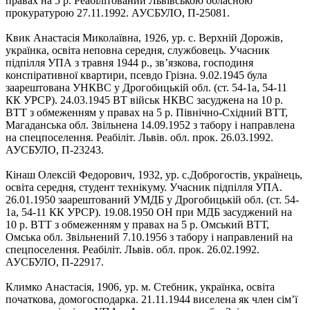
правах на 5 р. Реабілітований Львівською обласною
прокуратурою 27.11.1992. АУСБУЛО, П-25081.
Квик Анастасія Миколаївна, 1926, ур. с. Верхній Дорожів,
українка, освіта неповна середня, службовець. Учасник
підпілля УПА з травня 1944 р., зв’язкова, господиня
конспіративної квартири, псевдо Грізна. 9.02.1945 була
заарештована УНКВС у Дрогобицькій обл. (ст. 54-1а, 54-11
КК УРСР). 24.03.1945 ВТ військ НКВС засуджена на 10 р.
ВТТ з обмеженням у правах на 5 р. Північно-Східний ВТТ,
Магаданська обл. Звільнена 14.09.1952 з табору і направлена
на спецпоселення. Реабіліт. Львів. обл. прок. 26.03.1992.
АУСБУЛО, П-23243.
Кінаш Олексій Федорович, 1932, ур. с.Доброгостів, українець,
освіта середня, студент технікуму. Учасник підпілля УПА.
26.01.1950 заарештований УМДБ у Дрогобицькій обл. (ст. 54-
1а, 54-11 КК УРСР). 19.08.1950 ОН при МДБ засуджений на
10 р. ВТТ з обмеженням у правах на 5 р. Омський ВТТ,
Омська обл. Звільнений 7.10.1956 з табору і направлений на
спецпоселення. Реабіліт. Львів. обл. прок. 26.02.1992.
АУСБУЛО, П-22917.
Климко Анастасія, 1906, ур. м. Стебник, українка, освіта
початкова, домогосподарка. 21.11.1944 виселена як член сім’ї