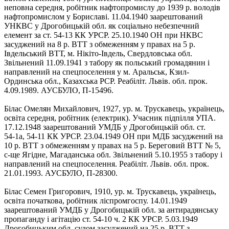
неповна середня, робітник нафтопромислу до 1939 р. володів
нафтопромислом у Бориславі. 11.04.1940 заарештований
УНКВС у Дрогобицькій обл. як соціально небезпечний
елемент за ст. 54-13 КК УРСР. 25.10.1940 ОН при НКВС
засуджений на 8 р. ВТТ з обмеженням у правах на 5 р.
Івдельський ВТТ, м. Нікіто-Івдель, Свердловська обл.
Звільнений 11.09.1941 з табору як польський громадянин і
направлений на спецпоселення у м. Аральськ, Кзил-
Ординська обл., Казахська РСР. Реабіліт. Львів. обл. прок.
4.09.1989. АУСБУЛО, П-15496.
Білас Омелян Михайлович, 1927, ур. м. Трускавець, українець,
освіта середня, робітник (електрик). Учасник підпілля УПА.
17.12.1948 заарештований УМДБ у Дрогобицькій обл. ст.
54‑1а, 54-11 КК УРСР. 23.04.1949 ОН при МДБ засуджений на
10 р. ВТТ з обмеженням у правах на 5 р. Береговий ВТТ № 5,
с-ще Ягідне, Магаданська обл. Звільнений 5.10.1955 з табору і
направлений на спецпоселення. Реабіліт. Львів. обл. прок.
21.01.1993. АУСБУЛО, П-28300.
Білас Семен Григорович, 1910, ур. м. Трускавець, українець,
освіта початкова, робітник ліспромгоспу. 14.01.1949
заарештований УМДБ у Дрогобицькій обл. за антирадянську
пропаганду і агітацію ст. 54-10 ч. 2 КК УРСР. 5.03.1949
Дрогобицьким обл. судом засуджений на 25 р. ВТТ з