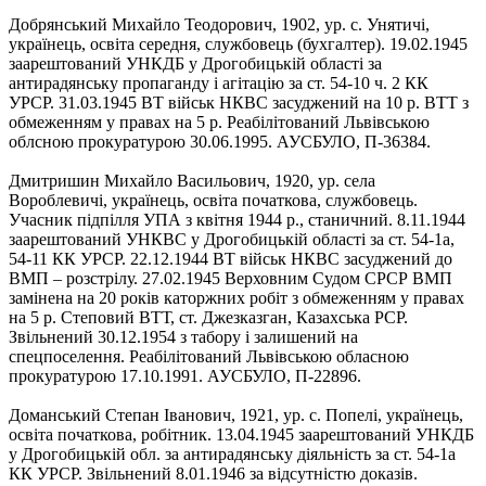
Добрянський Михайло Теодорович, 1902, ур. с. Унятичі,
українець, освіта середня, службовець (бухгалтер). 19.02.1945
заарештований УНКДБ у Дрогобицькій області за
антирадянську пропаганду і агітацію за ст. 54-10 ч. 2 КК
УРСР. 31.03.1945 ВТ військ НКВС засуджений на 10 р. ВТТ з
обмеженням у правах на 5 р. Реабілітований Львівською
облсною прокуратурою 30.06.1995. АУСБУЛО, П-36384.
Дмитришин Михайло Васильович, 1920, ур. села
Вороблевичі, українець, освіта початкова, службовець.
Учасник підпілля УПА з квітня 1944 р., станичний. 8.11.1944
заарештований УНКВС у Дрогобицькій області за ст. 54-1а,
54‑11 КК УРСР. 22.12.1944 ВТ військ НКВС засуджений до
ВМП – розстрілу. 27.02.1945 Верховним Судом СРСР ВМП
замінена на 20 років каторжних робіт з обмеженням у правах
на 5 р. Степовий ВТТ, ст. Джезказган, Казахська РСР.
Звільнений 30.12.1954 з табору і залишений на
спецпоселення. Реабілітований Львівською обласною
прокуратурою 17.10.1991. АУСБУЛО, П-22896.
Доманський Степан Іванович, 1921, ур. с. Попелі, українець,
освіта початкова, робітник. 13.04.1945 заарештований УНКДБ
у Дрогобицькій обл. за антирадянську діяльність за ст. 54-1а
КК УРСР. Звільнений 8.01.1946 за відсутністю доказів.