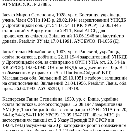
АГУМВСУЛО, Р-27885.
Ілечко Мирон Семенович, 1928, ур. с. Бистриця, українець,
учень. Член ОУН з 1943 р. 28.02.1944 заарештований УНКДБ
у Дрогобицькій обл. (ст. 54-1а, 54-11 КК УРСР). 12.06.1945
етапований у Воркутинський ВТТ, Комі АРСР, для
продовження слідства. Звільнений 18.06.1946 за відсутністю
доказів. Реабіліт. ЗУ від 17.04.1991. АУСБУЛО, П-1056 (Д).
Ілик Степан Михайлович, 1903, ур. с. Раневичі, українець,
освіта початкова, робітник. 22.11.1944 заарештований УНКДБ
у Дрогобицькій обл. за співпрацю з ОУН і УПА (ст. 20, 54-1а
КК УРСР). 19.03.1945 ОН при НКДБ засуджений на 10 р. ВТТ
з обмеженням у правах на 5 р. Північно-Східний ВТТ,
Магаданська обл. Звільнений 29.10.1951 з табору і залишений
на спецпоселення. Звільнений 21.04.1956. Реабіліт. Львів. обл.
прок. 26.04.1993. АУСБУЛО, П-29718.
Касперська Ганна Степанівна, 1930, ур. с. Биків, українка,
освіта початкова, домогосподарка. 12.08.1947 заарештована
УМДБ у Дрогобицькій обл. за співпрацю з ОУН і УПА (ст. 20,
54-1а; 54-8; 54-11 КК УРСР). 13.09.1947 ВТ військ МВС (із
застосуванням санкції ст. 2 Указу Президії ВР СРСР від
19.04.1943) засуджена на 20 р. каторжних робіт з обмеженням
у правах на 5 р. Звільнена 1.12.1954 з табору і направлена на