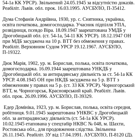
54-1а КК УРСР). Звільнений 24.05.1945 за відсутністю доказів.
Реабіліт. Львів. обл. прок. 16.03.1995. АУСБУЛО, П-35412.
Дума Стефанія Андріївна, 1930, ур. с. Снятинка, українка,
освіта початкова, домогосподарка. Учасник підпілля УПА,
розвідниця, псевдо Віра. 18.09.1947 заарештована УМДБ у
Дрогобицькій обл. (ст. 54-1а, 54-11 КК УРСР). 18.12.1947 ОН
при МДБ засуджена на 10 р. ВТТ без обмеження у правах.
Реабіліт. Верховним Судом УРСР 19.12.1967. АУСБУЛО,
П-19322.
Дюк Марія, 1902, ур. м. Борислав, полька, освіта початкова,
домогосподарка. 16.09.1944 заарештована УНКДБ у
Дрогобицькій обл. за антирадянську діяльність за ст. 54-1а КК
УРСР. 4.08.1945 ОН при НКДБ засуджена на 5 р. ВТТ з
обмеженням у правах на 5 р. (ст. 33 КК УРСР). Чорногорський
ВТТ, м. Чорногорськ, Красноярський край. Реабіліт. Львів.
обл. прок. 26.09.1996. АУСБУЛО, П-39329.
Едер Домініка, 1923, ур. м. Борислав, полька, освіта середня,
робітниця. 9.01.1945 заарештована УНКВС у Дрогобицькій
обл. за антирадянську діяльність (ст. 54-1а КК УРСР).
10.02.1945 етапована у спецтабір НКВС № 048, м. Шахти,
Ростовська обл., для продовження слідства. Звільнена
26.11.1945. Реабіліт. ЗУ від 17.04.1991. АУСБУЛО, П-8120 (Д).