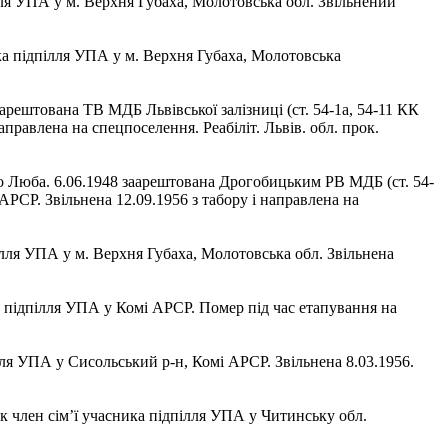
ілля УПА у м. Верхня Губаха, Молотовська обл. Звільнений
ника підпілля УПА у м. Верхня Губаха, Молотовська
арештована ТВ МДБ Львівської залізниці (ст. 54-1а, 54-11 КК
аправлена на спецпоселення. Реабіліт. Львів. обл. прок.
вдо Люба. 6.06.1948 заарештована Дрогобицьким РВ МДБ (ст. 54-
АРСР. Звільнена 12.09.1956 з табору і направлена на
дпілля УПА у м. Верхня Губаха, Молотовська обл. Звільнена
ка підпілля УПА у Комі АРСР. Помер під час етапування на
пілля УПА у Сисольський р-н, Комі АРСР. Звільнена 8.03.1956.
як член сім’ї учасника підпілля УПА у Читинську обл.