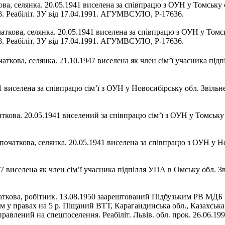
кова, селянка. 20.05.1941 виселена за співпрацю з ОУН у Томську 
8. Реабіліт. ЗУ від 17.04.1991. АГУМВСУЛО, Р-17636.
чаткова, селянка. 20.05.1941 виселена за співпрацю з ОУН у Томсь
8. Реабіліт. ЗУ від 17.04.1991. АГУМВСУЛО, Р-17636.
чаткова, селянка. 21.10.1947 виселена як член сім’ї учасника під
1 виселена за співпрацю сім’ї з ОУН у Новосибірську обл. Звільнен
ткова. 20.05.1941 виселений за співпрацю сім’ї з ОУН у Томську о
початкова, селянка. 20.05.1941 виселена за співпрацю з ОУН у Нов
47 виселена як член сім’ї учасника підпілля УПА в Омську обл. З
очаткова, робітник. 13.08.1950 заарештований Підбузьким РВ МДБ 
м у правах на 5 р. Піщаний ВТТ, Карагандинська обл., Казахськ
аправлений на спецпоселення. Реабіліт. Львів. обл. прок. 26.06.