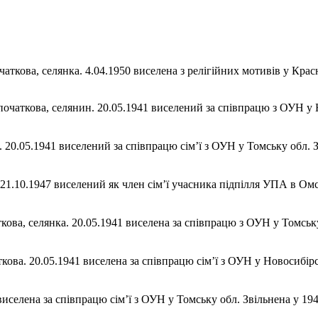
очаткова, селянка. 4.04.1950 виселена з релігійних мотивів у Крас
початкова, селянин. 20.05.1941 виселений за співпрацю з ОУН у Н
. 20.05.1941 виселений за співпрацю сім’ї з ОУН у Томську обл.
21.10.1947 виселений як член сім’ї учасника підпілля УПА в Омськ
ткова, селянка. 20.05.1941 виселена за співпрацю з ОУН у Томську 
ткова. 20.05.1941 виселена за співпрацю сім’ї з ОУН у Новосибірсь
 виселена за співпрацю сім’ї з ОУН у Томську обл. Звільнена у 1