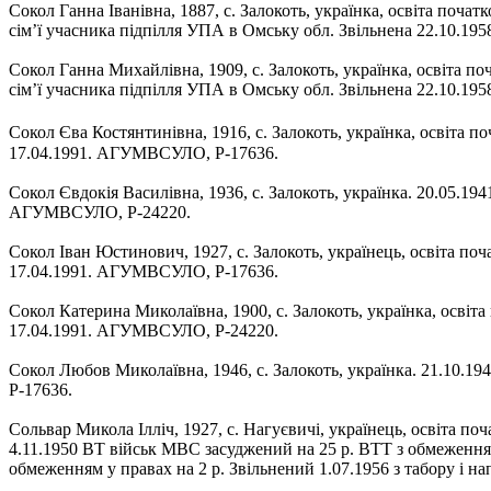
Сокол Ганна Іванівна, 1887, с. Залокоть, українка, освіта почат
сім’ї учасника підпілля УПА в Омську обл. Звільнена 22.10.195
Сокол Ганна Михайлівна, 1909, с. Залокоть, українка, освіта по
сім’ї учасника підпілля УПА в Омську обл. Звільнена 22.10.195
Сокол Єва Костянтинівна, 1916, с. Залокоть, українка, освіта по
17.04.1991. АГУМВСУЛО, Р-17636.
Сокол Євдокія Василівна, 1936, с. Залокоть, українка. 20.05.194
АГУМВСУЛО, Р-24220.
Сокол Іван Юстинович, 1927, с. Залокоть, українець, освіта поча
17.04.1991. АГУМВСУЛО, Р-17636.
Сокол Катерина Миколаївна, 1900, с. Залокоть, українка, освіта 
17.04.1991. АГУМВСУЛО, Р-24220.
Сокол Любов Миколаївна, 1946, с. Залокоть, українка. 21.10.19
Р-17636.
Сольвар Микола Ілліч, 1927, с. Нагуєвичі, українець, освіта п
4.11.1950 ВТ військ МВС засуджений на 25 р. ВТТ з обмеження
обмеженням у правах на 2 р. Звільнений 1.07.1956 з табору і н