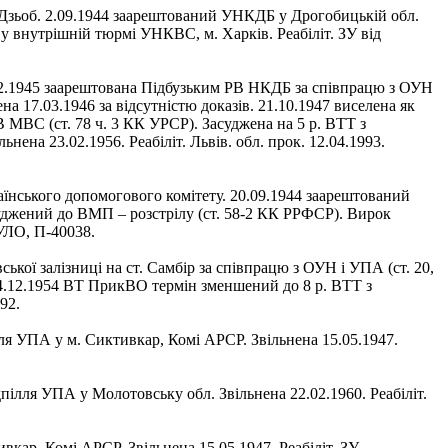
 Дзьоб. 2.09.1944 заарештований УНКДБ у Дрогобицькій обл.
 у внутрішній тюрмі УНКВС, м. Харків. Реабіліт. ЗУ від
7.02.1945 заарештована Підбузьким РВ НКДБ за співпрацю з ОУН
а 17.03.1946 за відсутністю доказів. 21.10.1947 виселена як
В МВС (ст. 78 ч. 3 КК УРСР). Засуджена на 5 р. ВТТ з
нена 23.02.1956. Реабіліт. Львів. обл. прок. 12.04.1993.
аїнського допомогового комітету. 20.09.1944 заарештований
засуджений до ВМП – розстрілу (ст. 58-2 КК РРФСР). Вирок
БУЛО, П-40038.
ької залізниці на ст. Самбір за співпрацю з ОУН і УПА (ст. 20,
 4.12.1954 ВТ ПрикВО термін зменшений до 8 р. ВТТ з
92.
ілля УПА у м. Сиктивкар, Комі АРСР. Звільнена 15.05.1947.
дпілля УПА у Молотовську обл. Звільнена 22.02.1960. Реабіліт.
вкар, Комі АРСР. Звільнена 15.05.1947. Реабіліт. ЗУ