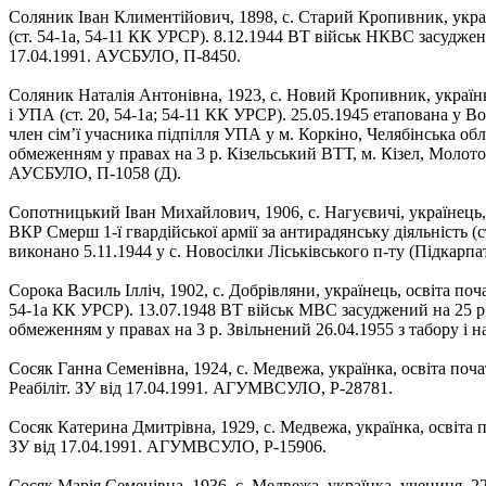
Соляник Іван Климентійович, 1898, с. Старий Кропивник, укра
(ст. 54-1а, 54-11 КК УРСР). 8.12.1944 ВТ військ НКВС засуджен
17.04.1991. АУСБУЛО, П-8450.
Соляник Наталія Антонівна, 1923, с. Новий Кропивник, україн
і УПА (ст. 20, 54-1а; 54-11 КК УРСР). 25.05.1945 етапована у В
член сім’ї учасника підпілля УПА у м. Коркіно, Челябінська об
обмеженням у правах на 3 р. Кізельський ВТТ, м. Кізел, Молотовс
АУСБУЛО, П-1058 (Д).
Сопотницький Іван Михайлович, 1906, с. Нагуєвичі, українець,
ВКР Смерш 1-ї гвардійської армії за антирадянську діяльність (
виконано 5.11.1944 у с. Новосілки Ліськівського п-ту (Підкарпа
Сорока Василь Ілліч, 1902, с. Добрівляни, українець, освіта по
54-1а КК УРСР). 13.07.1948 ВТ військ МВС засуджений на 25 р
обмеженням у правах на 3 р. Звільнений 26.04.1955 з табору і н
Сосяк Ганна Семенівна, 1924, с. Медвежа, українка, освіта поча
Реабіліт. ЗУ від 17.04.1991. АГУМВСУЛО, Р-28781.
Сосяк Катерина Дмитрівна, 1929, с. Медвежа, українка, освіта п
ЗУ від 17.04.1991. АГУМВСУЛО, Р-15906.
Сосяк Марія Семенівна, 1936, с. Медвежа, українка, учениця. 22