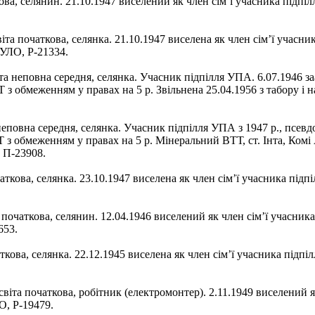
кова, селянин. 21.10.1947 виселений як член сім’ї учасника підп
віта початкова, селянка. 21.10.1947 виселена як член сім’ї учас
СУЛО, Р-21334.
іта неповна середня, селянка. Учасник підпілля УПА. 6.07.1946 за
 з обмеженням у правах на 5 р. Звільнена 25.04.1956 з табору і н
а неповна середня, селянка. Учасник підпілля УПА з 1947 р., псе
з обмеженням у правах на 5 р. Мінеральний ВТТ, ст. Інта, Комі 
, П-23908.
очаткова, селянка. 23.10.1947 виселена як член сім’ї учасника пі
а початкова, селянин. 12.04.1946 виселений як член сім’ї учасни
653.
чаткова, селянка. 22.12.1945 виселена як член сім’ї учасника під
світа початкова, робітник (електромонтер). 2.11.1949 виселений 
О, Р-19479.