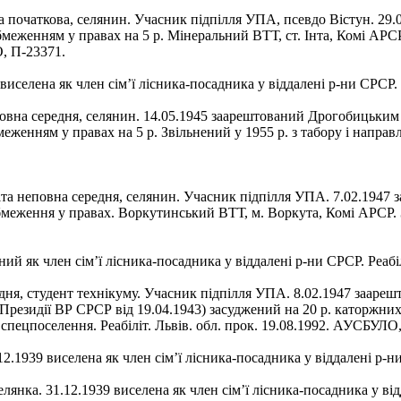
іта початкова, селянин. Учасник підпілля УПА, псевдо Вістун. 2
меженням у правах на 5 р. Мінеральний ВТТ, ст. Інта, Комі АРСР.
О, П-23371.
9 виселена як член сім’ї лісника-посадника у віддалені р-ни СРСР
еповна середня, селянин. 14.05.1945 заарештований Дрогобицьким
енням у правах на 5 р. Звільнений у 1955 р. з табору і направле
іта неповна середня, селянин. Учасник підпілля УПА. 7.02.1947 
меження у правах. Воркутинський ВТТ, м. Воркута, Комі АРСР. З
.
ений як член сім’ї лісника-посадника у віддалені р-ни СРСР. Реа
ередня, студент технікуму. Учасник підпілля УПА. 8.02.1947 заар
у Президії ВР СРСР від 19.04.1943) засуджений на 20 р. каторжни
 спецпоселення. Реабіліт. Львів. обл. прок. 19.08.1992. АУСБУЛО
1.12.1939 виселена як член сім’ї лісника-посадника у віддалені р
селянка. 31.12.1939 виселена як член сім’ї лісника-посадника у 