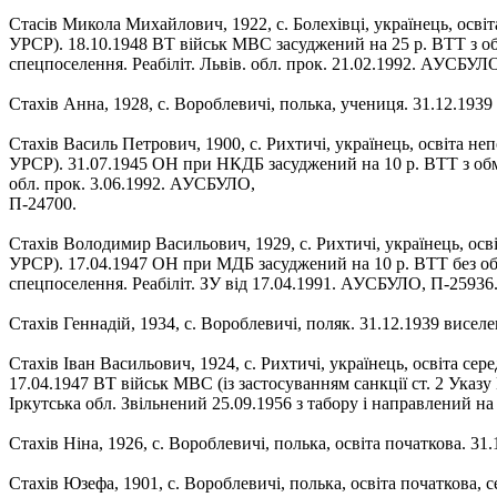
Стасів Микола Михайлович, 1922, с. Болехівці, українець, осв
УРСР). 18.10.1948 ВТ військ МВС засуджений на 25 р. ВТТ з об
спецпоселення. Реабіліт. Львів. обл. прок. 21.02.1992. АУСБУЛ
Стахів Анна, 1928, с. Вороблевичі, полька, учениця. 31.12.193
Стахів Василь Петрович, 1900, с. Рихтичі, українець, освіта н
УРСР). 31.07.1945 ОН при НКДБ засуджений на 10 р. ВТТ з обмеж
обл. прок. 3.06.1992. АУСБУЛО,
П-24700.
Стахів Володимир Васильович, 1929, с. Рихтичі, українець, осв
УРСР). 17.04.1947 ОН при МДБ засуджений на 10 р. ВТТ без об
спецпоселення. Реабіліт. ЗУ від 17.04.1991. АУСБУЛО, П-25936
Стахів Геннадій, 1934, с. Вороблевичі, поляк. 31.12.1939 висел
Стахів Іван Васильович, 1924, с. Рихтичі, українець, освіта с
17.04.1947 ВТ військ МВС (із застосуванням санкції ст. 2 Указ
Іркутська обл. Звільнений 25.09.1956 з табору і направлений на
Стахів Ніна, 1926, с. Вороблевичі, полька, освіта початкова. 3
Стахів Юзефа, 1901, с. Вороблевичі, полька, освіта початкова, 