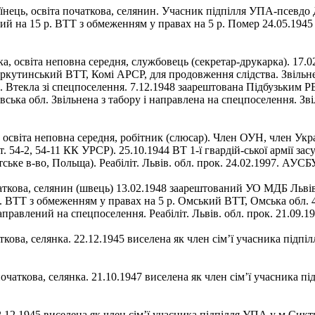
їнець, освіта початкова, селянин. Учасник підпілля УПА-псевдо
ий на 15 р. ВТТ з обмеженням у правах на 5 р. Помер 24.05.1945
ка, освіта неповна середня, службовець (секретар-друкарка). 1
оркутинський ВТТ, Комі АРСР, для продовження слідства. Звільнен
л. Втекла зі спецпоселення. 7.12.1948 заарештована Підбузьким Р
ька обл. Звільнена з табору і направлена на спецпоселення. Звіль
 освіта неповна середня, робітник (слюсар). Член ОУН, член Укр
ст. 54-2, 54‑11 КК УРСР). 25.10.1944 ВТ 1-ї гвардій-ської армії 
тське в-во, Польща). Реабіліт. Львів. обл. прок. 24.02.1997. АУС
чаткова, селянин (швець) 13.02.1948 заарештований УО МДБ Львівс
. ВТТ з обмеженням у правах на 5 р. Омський ВТТ, Омська обл.
аправлений на спецпоселення. Реабіліт. Львів. обл. прок. 21.09.19
ткова, селянка. 22.12.1945 виселена як член сім’ї учасника підп
очаткова, селянка. 21.10.1947 виселена як член сім’ї учасника пі
.12.1945 виселена як член сім’ї учасника підпілля УПА у м.Сикти