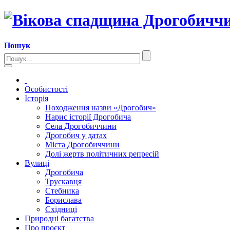
Пошук
Особистості
Історія
Походження назви «Дрогобич»
Нарис історії Дрогобича
Села Дрогобиччини
Дрогобич у датах
Міста Дрогобиччини
Долі жертв політичних репресій
Вулиці
Дрогобича
Трускавця
Стебника
Борислава
Східниці
Природні багатства
Про проєкт