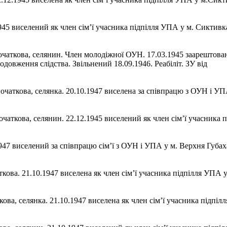
45 виселений як член сім’ї учасника підпілля УПА у м. Сиктивкар
 початкова, селянин. Член молодіжної ОУН. 17.03.1945 заарешто
довження слідства. Звільнений 18.09.1946. Реабіліт. ЗУ від
 початкова, селянка. 20.10.1947 виселена за співпрацю з ОУН і У
очаткова, селянин. 22.12.1945 виселений як член сім’ї учасника
947 виселений за співпрацю сім’ї з ОУН і УПА у м. Верхня Губаха
ткова. 21.10.1947 виселена як член сім’ї учасника підпілля УПА у
ткова, селянка. 21.10.1947 виселена як член сім’ї учасника підпі