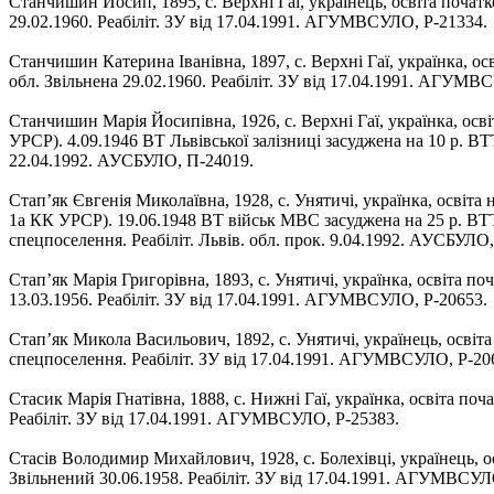
Станчишин Йосип, 1895, с. Верхні Гаї, українець, освіта почат
29.02.1960. Реабіліт. ЗУ від 17.04.1991. АГУМВСУЛО, Р-21334.
Станчишин Катерина Іванівна, 1897, с. Верхні Гаї, українка, ос
обл. Звільнена 29.02.1960. Реабіліт. ЗУ від 17.04.1991. АГУМВ
Станчишин Марія Йосипівна, 1926, с. Верхні Гаї, українка, осв
УРСР). 4.09.1946 ВТ Львівської залізниці засуджена на 10 р. ВТТ
22.04.1992. АУСБУЛО, П-24019.
Стап’як Євгенія Миколаївна, 1928, с. Унятичі, українка, освіт
1а КК УРСР). 19.06.1948 ВТ військ МВС засуджена на 25 р. ВТТ 
спецпоселення. Реабіліт. Львів. обл. прок. 9.04.1992. АУСБУЛО
Стап’як Марія Григорівна, 1893, с. Унятичі, українка, освіта п
13.03.1956. Реабіліт. ЗУ від 17.04.1991. АГУМВСУЛО, Р-20653.
Стап’як Микола Васильович, 1892, с. Унятичі, українець, освіт
спецпоселення. Реабіліт. ЗУ від 17.04.1991. АГУМВСУЛО, Р-20
Стасик Марія Гнатівна, 1888, с. Нижні Гаї, українка, освіта по
Реабіліт. ЗУ від 17.04.1991. АГУМВСУЛО, Р-25383.
Стасів Володимир Михайлович, 1928, с. Болехівці, українець, о
Звільнений 30.06.1958. Реабіліт. ЗУ від 17.04.1991. АГУМВСУЛ