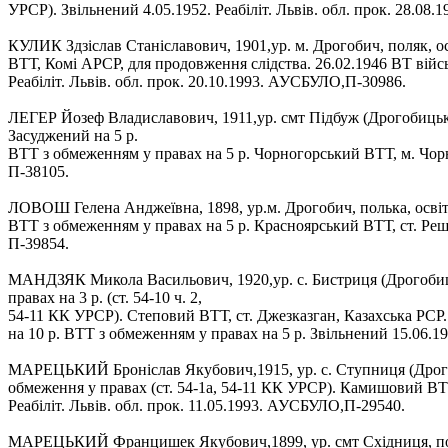
УРСР). Звільнений 4.05.1952. Реабіліт. Львів. обл. прок. 28.08
КУЛИК Здзіслав Станіславович, 1901,ур. м. Дрогобич, поляк, о
ВТТ, Комі АРСР, для продовження слідства. 26.02.1946 ВТ війс
Реабіліт. Львів. обл. прок. 20.10.1993. АУСБУЛО,П-30986.
ЛЕГЕР Йозеф Владиславович, 1911,ур. смт Підбуж (Дрогобицьки
Засуджений на 5 р.
ВТТ з обмеженням у правах на 5 р. Чорногорський ВТТ, м. Чорно
П-38105.
ЛОВОШ Гелена Анджеївна, 1898, ур.м. Дрогобич, полька, освіт
ВТТ з обмеженням у правах на 5 р. Красноярський ВТТ, ст. Решо
П-39854.
МАНДЗЯК Микола Васильович, 1920,ур. с. Бистриця (Дрогобицьк
правах на 3 р. (ст. 54-10 ч. 2,
54-11 КК УРСР). Степовий ВТТ, ст. Джезказган, Казахська РСР
на 10 р. ВТТ з обмеженням у правах на 5 р. Звільнений 15.06.19
МАРЕЦЬКИЙ Броніслав Якубович,1915, ур. с. Ступниця (Дрогоб
обмеження у правах (ст. 54-1а, 54-11 КК УРСР). Камишовий ВТТ
Реабіліт. Львів. обл. прок. 11.05.1993. АУСБУЛО,П-29540.
МАРЕЦЬКИЙ Францишек Якубович,1899, ур. смт Східниця, поляк