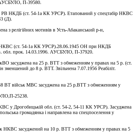
. АУСБУЛО, П-39580.
им РВ НКДБ (ст. 54-1а КК УРСР). Етапований у спецтабір НКВС
3 (Д).
ена з релігійних мотивів в Усть-Абаканський р-н,
В НКВС (ст. 54-1а КК УРСР).28.06.1945 ОН при НКДБ
в. обл. прок. 14.03.1996. АУСБУЛО, П-37920.
кВО засуджена на 25 р. ВТТ з обмеженням у правах на 5 р. (ст.
зменшений до 8 р. ВТТ. Звільнена 7.07.1956 Реабіліт.
48 ВТ військ МВС засуджена на 25 р.ВТТ з обмеженням у
БУЛО,П-25238.
ВС у Дрогобицькій обл. (ст. 54-2, 54-11 КК УРСР). Засуджена
к польська громадянка і направлена на спецпоселення у
ськ НКВС засуджений на 10 р. ВТТ з обмеженням у правах на 5