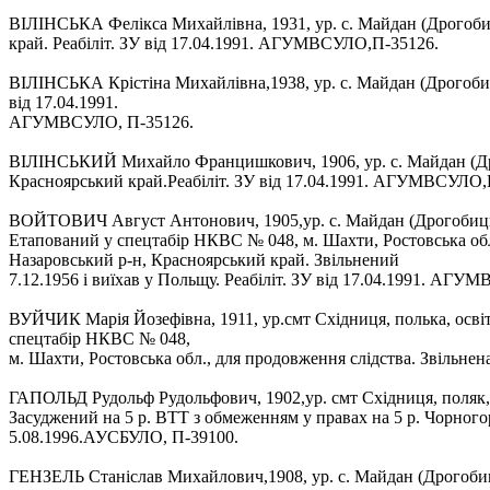
ВІЛІНСЬКА Фелікса Михайлівна, 1931, ур. с. Майдан (Дрогобиць
край. Реабіліт. ЗУ від 17.04.1991. АГУМВСУЛО,П-35126.
ВІЛІНСЬКА Крістіна Михайлівна,1938, ур. с. Майдан (Дрогобиць
від 17.04.1991.
АГУМВСУЛО, П-35126.
ВІЛІНСЬКИЙ Михайло Францишкович, 1906, ур. с. Майдан (Дрого
Красноярський край.Реабіліт. ЗУ від 17.04.1991. АГУМВСУЛО,
ВОЙТОВИЧ Август Антонович, 1905,ур. с. Майдан (Дрогобицьки
Етапований у спецтабір НКВС № 048, м. Шахти, Ростовська обл.,
Назаровський р-н, Красноярський край. Звільнений
7.12.1956 і виїхав у Польщу. Реабіліт. ЗУ від 17.04.1991. АГУ
ВУЙЧИК Марія Йозефівна, 1911, ур.смт Східниця, полька, освіт
спецтабір НКВС № 048,
м. Шахти, Ростовська обл., для продовження слідства. Звільнен
ГАПОЛЬД Рудольф Рудольфович, 1902,ур. смт Східниця, поляк,
Засуджений на 5 р. ВТТ з обмеженням у правах на 5 р. Чорногор
5.08.1996.АУСБУЛО, П-39100.
ГЕНЗЕЛЬ Станіслав Михайлович,1908, ур. с. Майдан (Дрогобиць