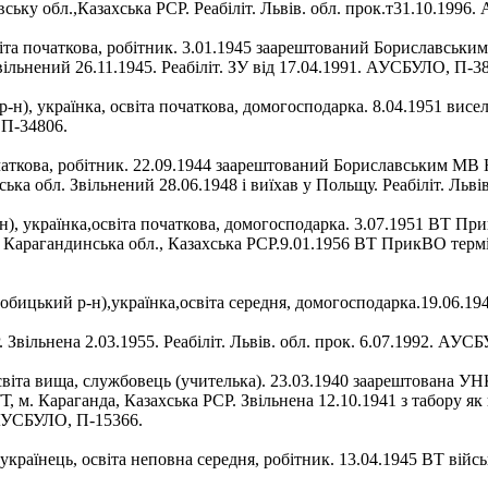
ьку обл.,Казахська РСР. Реабіліт. Львів. обл. прок.т31.10.1996
іта початкова, робітник. 3.01.1945 заарештований Бориславськ
ільнений 26.11.1945. Реабіліт. ЗУ від 17.04.1991. АУСБУЛО, П-38
н), українка, освіта початкова, домогосподарка. 8.04.1951 висел
 П-34806.
очаткова, робітник. 22.09.1944 заарештований Бориславським М
ька обл. Звільнений 28.06.1948 і виїхав у Польщу. Реабіліт. Льві
), українка,освіта початкова, домогосподарка. 3.07.1951 ВТ При
Карагандинська обл., Казахська РСР.9.01.1956 ВТ ПрикВО термін 
ицький р-н),українка,освіта середня, домогосподарка.19.06.19
вільнена 2.03.1955. Реабіліт. Львів. обл. прок. 6.07.1992. АУС
іта вища, службовець (учителька). 23.03.1940 заарештована УНК
, м. Караганда, Казахська РСР. Звільнена 12.10.1941 з табору я
. АУСБУЛО, П-15366.
українець, освіта неповна середня, робітник. 13.04.1945 ВТ вій