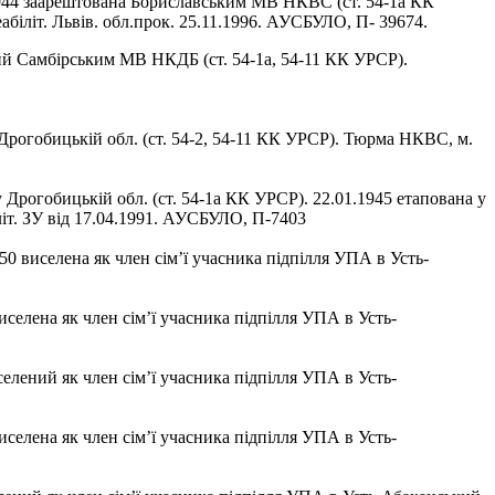
944 заарештована Бориславським МВ НКВС (ст. 54-1а КК
біліт. Львів. обл.прок. 25.11.1996. АУСБУЛО, П- 39674.
ий Самбірським МВ НКДБ (ст. 54-1а, 54-11 КК УРСР).
рогобицькій обл. (ст. 54-2, 54-11 КК УРСР). Тюрма НКВС, м.
Дрогобицькій обл. (ст. 54-1а КК УРСР). 22.01.1945 етапована у
літ. ЗУ від 17.04.1991. АУСБУЛО, П-7403
0 виселена як член сім’ї учасника підпілля УПА в Усть-
селена як член сім’ї учасника підпілля УПА в Усть-
елений як член сім’ї учасника підпілля УПА в Усть-
селена як член сім’ї учасника підпілля УПА в Усть-