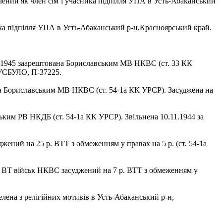
лений як член сім’ї учасника підпілля УПА в Усть-Абаканський
ика підпілля УПА в Усть-Абаканський р-н,Красноярський край.
08.1945 заарештована Бориславським МВ НКВС (ст. 33 КК
 АУСБУЛО, П-37225.
вана Бориславським МВ НКВС (ст. 54-1а КК УРСР). Засуджена на
ким РВ НКДБ (ст. 54-1а КК УРСР). Звільнена 10.11.1944 за
жений на 25 р. ВТТ з обмеженням у правах на 5 р. (ст. 54-1а
5 ВТ військ НКВС засуджений на 7 р. ВТТ з обмеженням у
лена з релігійних мотивів в Усть-Абаканський р-н,