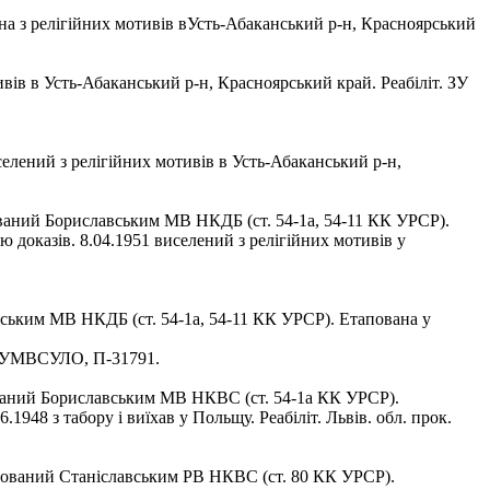
на з релігійних мотивів вУсть-Абаканський р-н, Красноярський
вів в Усть-Абаканський р-н, Красноярський край. Реабіліт. ЗУ
лений з релігійних мотивів в Усть-Абаканський р-н,
ований Бориславським МВ НКДБ (ст. 54‑1а, 54-11 КК УРСР).
 доказів. 8.04.1951 виселений з релігійних мотивів у
вським МВ НКДБ (ст. 54-1а, 54-11 КК УРСР). Етапована у
1.АГУМВСУЛО, П-31791.
ований Бориславським МВ НКВС (ст. 54‑1а КК УРСР).
948 з табору і виїхав у Польщу. Реабіліт. Львів. обл. прок.
штований Станіславським РВ НКВС (ст. 80 КК УРСР).