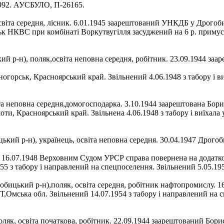
.1992. АУСБУЛО, П-26165.
світа середня, лісник. 6.01.1945 заарештований УНКДБ у Дрогоб
ьк НКВС при комбінаті Воркутвугілля засуджений на 6 р. примус
й р-н), поляк,освіта неповна середня, робітник. 23.09.1944 за
горськ, Красноярський край. Звільнений 4.06.1948 з табору і ви
а неповна середня,домогосподарка. 3.10.1944 заарештована Бор
ти, Красноярський край. Звільнена 4.06.1948 з табору і виїхала 
ий р-н), українець, освіта неповна середня. 30.04.1947 Дрого
. 16.07.1948 Верховним Судом УРСР справа повернена на додатк
55 з табору і направлений на спецпоселення. Звільнений 5.05.195
ицький р-н),поляк, освіта середня, робітник нафтопромислу. 16
,Омська обл. Звільнений 14.07.1954 з табору і направлений на 
, освіта початкова, робітник. 22.09.1944 заарештований Бори