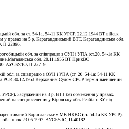
иць
кій обл. за
ст. 54-1а, 54-11 КК УРСР. 22.12.1944 ВТ
військ
ям
у правах на 5 р. Карагандинський ВТТ, Ка
ра
ган
динська обл.,
 П-22896.
рогобицькій обл. за співпрацю з ОУН і УПА (ст.
20, 54-1а КК
дне,
Магаданська обл. 28.11.1955 ВТ ПрикВО
90.
АУСБУЛО, П-22719.
кій
обл. за співпрацю з ОУН і УПА (ст. 20, 54-1а;
54-11 КК
ка
РСР. 30.12.1953 Вер
ховним Судом СРСР тер
мін
зменшений
К УРСР). Засуджений на 3 р. ВТТ без обмеження у правах.
ний на спецпоселення у Кіровську обл. Реабіліт. ЗУ від
4 заарештований Бориславським МВ НКВС (ст. 54-1а КК УРСР).
в. обл. прок.23.05.1997. АУСБУЛО, П-40182.