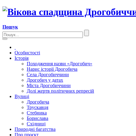
Пошук
Особистості
Історія
Походження назви «Дрогобич»
Нарис історії Дрогобича
Села Дрогобиччини
Дрогобич у датах
Міста Дрогобиччини
Долі жертв політичних репресій
Вулиці
Дрогобича
Трускавця
Стебника
Борислава
Східниці
Природні багатства
Про проєкт