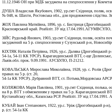
11.12.1946 ОН при МДБ засуджена на спецпоселення у Кокчетавс
ДУША Владислав Якубович, 1902, ур.смт Східниця, поляк, осв
№ 048, м. Шахти, Ростовська обл., для продовження слідства. Зв
ЖОХ Павлина Матвіївна, 1896, ур. с. Бистриця (Дрогобицький р-
Красноярський край. Реабіліт. ЗУ від 17.04.1991.АГУМВСУЛО,
ЗІЙС Рудольф Янович, 1903, ур.смт Східниця, поляк, освіта п
засуджений на 5 р. спецпоселення у Сузунський р-н, Новосибірс
КІХТЯК Наталія Петрівна, 1926, ур.с. Далява (Дрогобицький р-н
54-1а, 54-11 КК УРСР). Карагандинський ВТТ, с-ще Долинське, 
Львів.обл. прок. 9.09.1991. АУСБУЛО, П-21212.
КОВАЛЬСЬКА Мирослава Миколаївна, 1928, ур. с. Ролів (Дрогоб
правах на 5 р. (ст. 20,
54-1а КК УРСР). Дубравний ВТТ, ст. Потьма,Мордовська АРСР. З
КОЛЯЖОВА Марія Павлівна, 1901, ур.смт Східниця, полька, осв
на 8 р. ВТТ з обмеженням у правах на 5 р. Карагандинський ВТТ
Кустанайську обл., Казахська РСР. Реабіліт. ЗУ від 17.04.1991
КУБАЙ Іван Степанович, 1922, ур.с. Уріж (Дрогобицький р-н), 
р. (ст. 54-1а КК