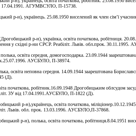
 р-н), українець, освіта початкова, робітник. 25.08.1950 висе
від 17.04.1991. АГУМВСУЛО, П-15738.
кий р-н), українець. 25.08.1950 виселений як член сім’ї учасн
рогобицький р-н), українка, освіта початкова, робітниця. 20.
ння у східні р-ни СРСР. Реабіліт. Львів. обл.прок. 30.11.1995.
, полька, освіта середня, домогосподарка. 23.09.1944 заарешто
рок.25.07.1996. АУСБУЛО, П-38974.
а, освіта неповна середня. 14.09.1944 заарештована Бориславсь
5 (Д).
віта початкова, робітник.16.09.1948 Дрогобицьким облсудом засуд
літ. ЗУ від 17.04.1991.АУСБУЛО, П-1822 (Д).
ький р-н),українець, освіта початкова, міліціонер.10.12.194
іліт. Львів. обл. прок. 13.03.1996. АУСБУЛО,П-37868.
цький р-н), полька, освіта початкова, робітниця.8.04.1951 висе