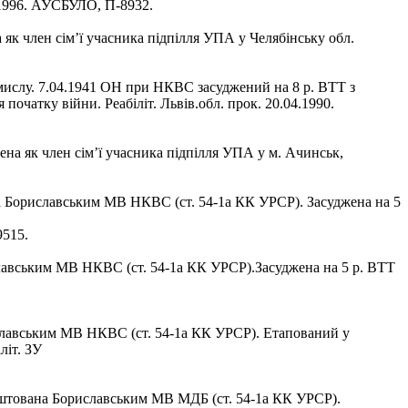
1.1996. АУСБУЛО, П-8932.
як член сім’ї учасника підпілля УПА у Челябінську обл.
мислу. 7.04.1941 ОН при НКВС засуджений на 8 р. ВТТ з
очатку війни. Реабіліт. Львів.обл. прок. 20.04.1990.
на як член сім’ї учасника підпілля УПА у м. Ачинськ,
а Бориславським МВ НКВС (ст. 54-1а КК УРСР). Засуджена на 5
9515.
иславським МВ НКВС (ст. 54-1а КК УРСР).Засуджена на 5 р. ВТТ
риславським МВ НКВС (ст. 54-1а КК УРСР). Етапований у
літ. ЗУ
рештована Бориславським МВ МДБ (ст. 54-1а КК УРСР).