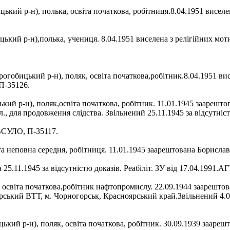
кий р-н), полька, освіта початкова, робітниця.8.04.1951 виселе
кий р-н),полька, учениця. 8.04.1951 виселена з релігійних моти
бицький р-н), поляк, освіта початкова,робітник.8.04.1951 висе
П-35126.
й р-н), поляк,освіта початкова, робітник. 11.01.1945 заарешт
 для продовження слідства. Звільнений 25.11.1945 за відсутністю
МВСУЛО, П-35117.
а неповна середня, робітниця. 11.01.1945 заарештована Борисла
а 25.11.1945 за відсутністю доказів. Реабіліт. ЗУ від 17.04.199
 освіта початкова,робітник нафтопромислу. 22.09.1944 заарешт
ський ВТТ, м. Чорногорськ, Красноярський край.Звільнений 4.06.1
кий р-н), поляк, освіта початкова, робітник. 30.09.1939 зааре