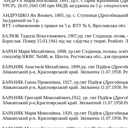
АНДРУХ Марія Йосипівна, 1891, ур.с. Старий Кропивник (Дрог
УРСР). 26.05.1945 ОН при НКДБ засуджена на 5 р. спецпоселення
АНДРУШКО Ян Янович, 1895, ур. с. Ступниця (Дрогобицький р-н
Засуджений на 5 р.
ВТТ з обмеженням у правах на 5 р. ВТТ № 6, Ярославська обл. Р
БАЛЮК Тадеуш Вільгельмович, 1907,ур. смт Східниця, поляк, о
Борислав. Помер 15.03.1941 під час слідства у тюрмі. Реабіліт.
БАРАН Марія Михайлівна, 1898, ур.смт Східниця, полька, освіт
спецтабір НКВС №048, м. Шахти, Ростовська обл., для продовжен
БАРАНЯК Анастасія Михайлівна, 1899,ур. смт Підбуж (Дрогобиць
Абаканський р-н, Красноярський край. Звільнена 11.07.1958. Р
БАРАНЯК Ганна Прокопівна, 1927, ур.смт Підбуж (Дрогобицький 
Абаканський р-н, Красноярський край. Звільнена 11.07.1958. Р
БАРАНЯК Григорій Миколайович,1922, ур. смт Підбуж (Дрогобиць
Абаканський р-н,Красноярський край. Звільнений 11.07.1958.Р
БАРАНЯК Марія Миколаївна, 1920, ур.смт Підбуж (Дрогобицький 
Абаканський р-н, Красноярський край. Звільнена 11.07.1958. Р