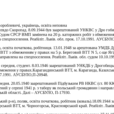
Вороблевичі, українець, освіта неповна
псевдо Скоропад. 8.09.1944 був
заареш
тований УНКВС у Дро
го
б
 Судом СРСР ВМП за
мінена на 20
р. каторжних робіт з обмежен
н
а спецпо
селення. Реабіліт. Львів. обл. прок. 17.10.1991.
АУСБУЛО,
а, освіта початкова, ро
бітниця. 13.01.1948 за
ареш
тована УМДБ
Д
. ВТТ з обмеженням
у правах на 5
р. Береговий ВТТ N 5, с-ще Ягі
направлена на спецпоселення. Реабіліт.
Львів. обл. судом 10.10.19
 середня, сту
дент.
8.03.1946 за
ареш
тований УНКДБ у Дрогобиць
бме
жен
ня у пра
вах.
Ка
ра
ган
дин
ський ВТТ, м.
Ка
раганда, Ка
зах
сь
07.1991.
АУСБУЛО,
П-20948.
ередня. 20.05.1940 заарештований Підбузьким РВ НКВС (ст. 80 К
ий у серпні 1941 р. з табору як польський громадянин і направле
ькій області. Далі – АУСБУЛО, П-17930.
й р-н), поляк, освіта початкова, робітник (коваль).18.09.194
рський ВТТ, м. Чорногорськ, Красноярський край. Реабіліт. Льві