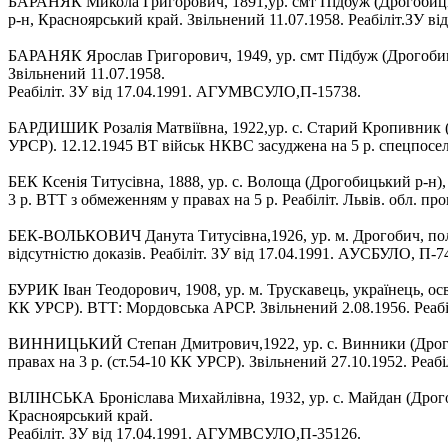
БАРАНЯК Микола Григорович, 1891,ур. смт Підбуж (Дрогобицький
р-н, Красноярський край. Звільнений 11.07.1958. Реабіліт.ЗУ 
БАРАНЯК Ярослав Григорович, 1949, ур. смт Підбуж (Дрогобиць
Звільнений 11.07.1958.
Реабіліт. ЗУ від 17.04.1991. АГУМВСУЛО,П-15738.
БАРДИШИК Розалія Матвіївна, 1922,ур. с. Старий Кропивник (Д
УРСР). 12.12.1945 ВТ військ НКВС засуджена на 5 р. спецпоселе
БЕК Ксенія Титусівна, 1888, ур. с. Волоща (Дрогобицький р-н)
3 р. ВТТ з обмеженням у правах на 5 р. Реабіліт. Львів. обл. п
БЕК-ВОЛЬКОВИЧ Данута Титусівна,1926, ур. м. Дрогобич, польк
відсутністю доказів. Реабіліт. ЗУ від 17.04.1991. АУСБУЛО, П-74
БУРИК Іван Теодорович, 1908, ур. м. Трускавець, українець, ос
КК УРСР). ВТТ: Мордовська АРСР. Звільнений 2.08.1956. Реабі
ВИННИЦЬКИЙ Степан Дмитрович,1922, ур. с. Винники (Дрогобиц
правах на 3 р. (ст.54-10 КК УРСР). Звільнений 27.10.1952. Реаб
ВІЛІНСЬКА Броніслава Михайлівна, 1932, ур. с. Майдан (Дрогоби
Красноярський край.
Реабіліт. ЗУ від 17.04.1991. АГУМВСУЛО,П-35126.