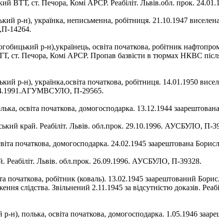
ий ВТТ, ст. Печора, Комі АРСР. Реабіліт. Львів.обл. прок. 24.0
й р-н), українка, неписьменна, робітниця. 21.10.1947 виселена 
,П-14264.
обицький р-н),українець, освіта початкова, робітник нафтопро
, ст. Печора, Комі АРСР. Пропав базвісти в тюрмах НКВС після п
р-н), українка,освіта початкова, робітниця. 14.01.1950 виселе
7.04.1991.АГУМВСУЛО, П-29565.
ка, освіта початкова, домогосподарка. 13.12.1944 заарештован
ький край. Реабіліт. Львів. обл.прок. 29.10.1996. АУСБУЛО, П-3
освіта початкова, домогосподарка. 24.02.1945 заарештована Бор
. Реабіліт. Львів. обл.прок. 26.09.1996. АУСБУЛО, П-39328.
іта початкова, робітник (коваль). 13.02.1945 заарештований Бо
ня слідства. Звільнений 2.11.1945 за відсутністю доказів. Реабі
-н), полька, освіта початкова, домогосподарка. 1.05.1946 заа