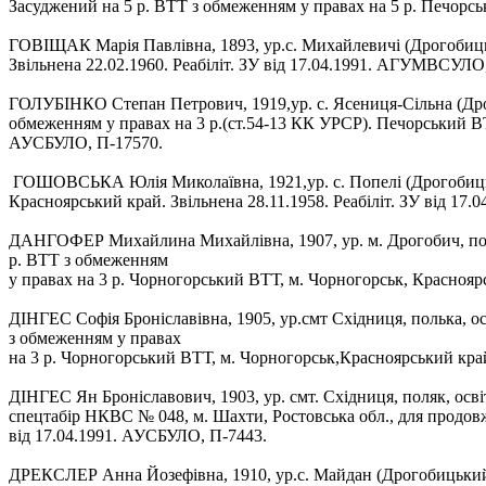
Засуджений на 5 р. ВТТ з обмеженням у правах на 5 р. Печорськ
ГОВІЩАК Марія Павлівна, 1893, ур.с. Михайлевичі (Дрогобицьки
Звільнена 22.02.1960. Реабіліт. ЗУ від 17.04.1991. АГУМВСУЛО
ГОЛУБІНКО Степан Петрович, 1919,ур. с. Ясениця-Сільна (Дрог
обмеженням у правах на 3 р.(ст.54-13 КК УРСР). Печорський ВТТ
АУСБУЛО, П-17570.
ГОШОВСЬКА Юлія Миколаївна, 1921,ур. с. Попелі (Дрогобицький 
Красноярський край. Звільнена 28.11.1958. Реабіліт. ЗУ від 1
ДАНГОФЕР Михайлина Михайлівна, 1907, ур. м. Дрогобич, поль
р. ВТТ з обмеженням
у правах на 3 р. Чорногорський ВТТ, м. Чорногорськ, Красноярс
ДІНГЕС Софія Броніславівна, 1905, ур.смт Східниця, полька, 
з обмеженням у правах
на 3 р. Чорногорський ВТТ, м. Чорногорськ,Красноярський край
ДІНГЕС Ян Броніславович, 1903, ур. смт. Східниця, поляк, осв
спецтабір НКВС № 048, м. Шахти, Ростовська обл., для продовжен
від 17.04.1991. АУСБУЛО, П-7443.
ДРЕКСЛЕР Анна Йозефівна, 1910, ур.с. Майдан (Дрогобицький р