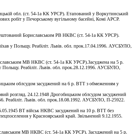
ицькій обл. (ст. 54-1а КК УРСР). Етапований у Воркутинський
ових робіт у Печорському вугільному басейні, Комі АРСР.
арештований Бориславським РВ НКВС (ст. 54-1а КК УРСР).
їхав у Польщу. Реабіліт. Львів. обл. прок.17.04.1996. АУСБУЛО,
иславським МВ НКВС (ст. 54-1а КК УРСР).Засуджена на 5 р.
у Польщу. Реабіліт. Львів. обл. прок.28.12.1996. АУСБУЛО,
бицьким облсудом засуджений на 6 р. ВТТ з обмеженням у
овий розгляд. 24.12.1948 Дрогобицьким облсудом засуджений
6. Реабіліт. Львів. обл. прок.18.08.1992. АУСБУЛО, П-25922.
.05.1945 ВТ військ НКВС засуджений на 10 р. ВТТ без
спецпоселення у Красноярський край. Звільнений 9.12.1955.
славським МВ НКВС (ст. 54-1а КК УРСР). Засуджений на 5 р.