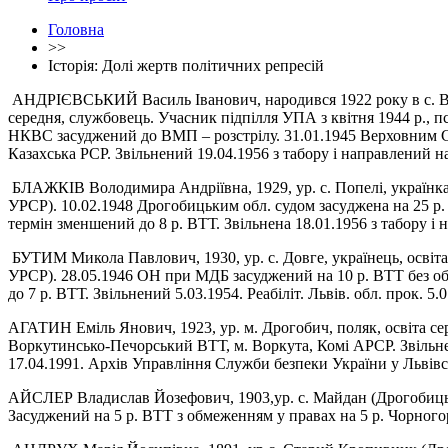
Головна
>>
Історія: Долі жертв політичних репресій
АНДРІЄВСЬКИЙ Василь Іва
но
вич,
народився
1922
року в с. 
середня, службовець. Учасник підпілля УПА з
квітня 1944 р., 
НКВС засуджений до ВМП – розстрілу.
31.01.1945 Верховним
Казахська РСР. Звіль
не
ний
19.04.1956 з табору і направлений н
БЛАЖКІВ Володимира Андріїв
на,
1929,
ур. с. Попелі, українк
УРСР). 10.02.1948 Дрогобицьким
обл. судом за
су
джена на 25 р
тер
мін
зменшений до 8 р. ВТТ. Звільнена 18.01.1956 з
табору і 
БУТИМ Микола Павлович,
1930, ур.
с.
Довге, українець, освіта
УРСР). 28.05.1946 ОН при МДБ за
суджений на 10 р. ВТТ без о
до 7 р. ВТТ. Звіль
нений 5.03.1954.
Ре
абі
літ. Львів. обл. прок. 5.
АГАТИН Еміль Янович, 1923, ур. м. Дрогобич, поляк, освіта с
Воркутинсько-Печорський ВТТ, м. Воркута, Комі АРСР. Звільнен
17.04.1991. Архів Управління Служби безпеки України у Львівс
АЙСЛЕР Владислав Йозефович, 1903,ур. с. Майдан (Дрогобицьки
Засуджений на 5 р. ВТТ з обмеженням у правах на 5 р. Чорного