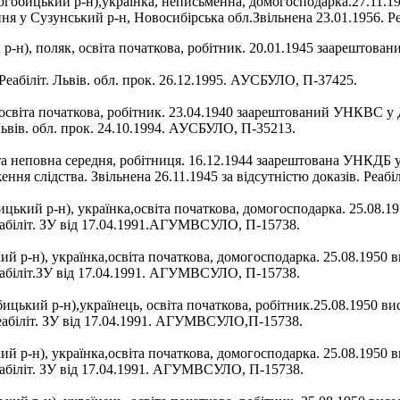
обицький р-н),українка, неписьменна, домогосподарка.27.11.1
 у Сузунський р-н, Новосибірська обл.Звільнена 23.01.1956. Реа
), поляк, освіта початкова, робітник. 20.01.1945 заарештован
еабіліт. Львів. обл. прок. 26.12.1995. АУСБУЛО, П-37425.
світа початкова, робітник. 23.04.1940 заарештований УНКВС у Д
 Львів. обл. прок. 24.10.1994. АУСБУЛО, П-35213.
а неповна середня, робітниця. 16.12.1944 заарештована УНКДБ у 
ня слідства. Звільнена 26.11.1945 за відсутністю доказів. Реабі
кий р-н), українка,освіта початкова, домогосподарка. 25.08.195
еабіліт. ЗУ від 17.04.1991.АГУМВСУЛО, П-15738.
р-н), українка,освіта початкова, домогосподарка. 25.08.1950 ви
еабіліт.ЗУ від 17.04.1991. АГУМВСУЛО, П-15738.
кий р-н),українець, освіта початкова, робітник.25.08.1950 вис
еабіліт. ЗУ від 17.04.1991. АГУМВСУЛО,П-15738.
р-н), українка,освіта початкова, домогосподарка. 25.08.1950 ви
еабіліт. ЗУ від 17.04.1991. АГУМВСУЛО, П-15738.