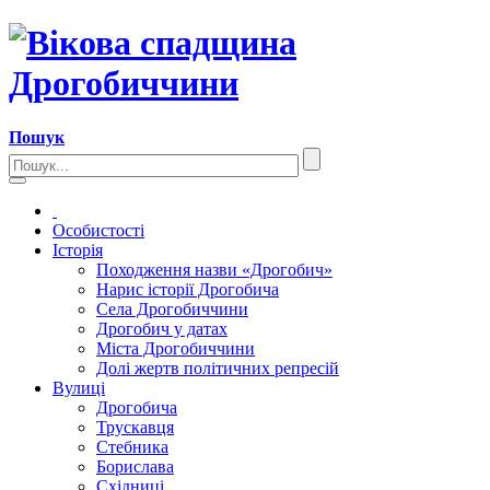
Пошук
Особистості
Історія
Походження назви «Дрогобич»
Нарис історії Дрогобича
Села Дрогобиччини
Дрогобич у датах
Міста Дрогобиччини
Долі жертв політичних репресій
Вулиці
Дрогобича
Трускавця
Стебника
Борислава
Східниці