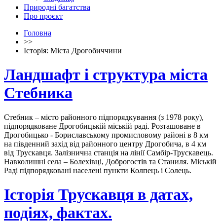
Природні багатства
Про проєкт
Головна
>>
Історія: Міста Дрогобиччини
Ландшафт і структура міста
Стебника
Стебник – місто районного підпорядкування (з 1978 року),
підпорядковане Дрогобицькій міській раді. Розташоване в
Дрогобицько - Бориславському промисловому районі в 8 км
на південний захід від районного центру Дрогобича, в 4 км
від Трускавця. Залізнична станція на лінії Самбір-Трускавець.
Навколишні села – Болехівці, Доброгостів та Станиля. Міській
Раді підпорядковані населені пункти Колпець і Солець.
Історія Трускавця в датах,
подіях, фактах.