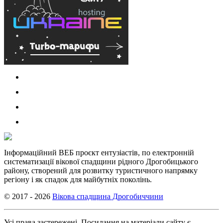
Інформаційний ВЕБ проєкт ентузіастів, по електронній
систематизації вікової спадщини рідного Дрогобицького
району, створений для розвитку туристичного напрямку
регіону і як спадок для майбутніх поколінь.
© 2017 - 2026
Вікова спадщина Дрогобиччини
Усі права застережені. Посилання на матеріали сайту є