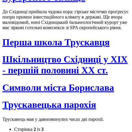
До Східниці прийшла чудова пора: гірське містечко прогресує
попри примхи інвестиційного клімату в державі. Ще вчора
маловідомий, нині Східницький бальнеологічний курорт уже
має зіркові готельні комплекси зі SPA європейського рівня.
Перша школа Трускавця
Шкільництво Східниці у XIX
- першій половині ХХ ст.
Символи міста Борислава
Трускавецька парохія
Трускавець мав у давноминулих часах дві парохії.
Сторінка
2
із
3