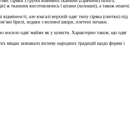
ян: сіряки з грубої вовняної тканини (сірячини) білого,
цієї ж тканини виготовлялись і штани (холошні), а також опанчі.
ідмінності, але взагалі верхній одяг типу сіряка (свитки) під
м’яні брилі, ходаки з волової шкіри, плетені личаки.
но носило одяг майже як у шляхти. Характерно також, що одяг
гатих міщан зазнавало впливу народних традицій щодо форми і