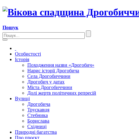
Пошук
Особистості
Історія
Походження назви «Дрогобич»
Нарис історії Дрогобича
Села Дрогобиччини
Дрогобич у датах
Міста Дрогобиччини
Долі жертв політичних репресій
Вулиці
Дрогобича
Трускавця
Стебника
Борислава
Східниці
Природні багатства
Про проєкт