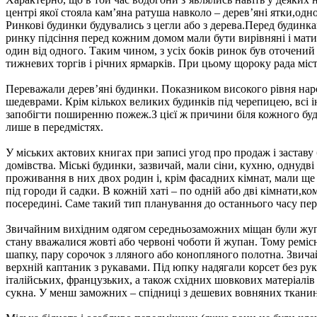
центрі якої стояла кам’яна ратуша навколо – дерев’яні ятки,од
Ринкові будинки будувались з цегли або з дерева.Перед будинка
ринку підсіння перед кожним домом мали бути вирівняні і мат
один від одного. Таким чином, з усіх боків ринок був оточений
тижневих торгів і річних ярмарків. При цьому щороку рада міст
Переважали дерев’яні будинки. Показником високого рівня нар
шедеврами. Крім кількох великих будинків під черепицею, всі і
запобігти поширенню пожеж.З цієї ж причини біля кожного буди
лише в передмістях.
У міських актових книгах при записі угод про продаж і заставу
домівства. Міські будинки, зазвичай, мали сіни, кухню, однудв
проживання в них двох родин і, крім фасадних кімнат, мали ще
під городи й садки. В кожній хаті – по одній або дві кімнати,к
посередині. Саме такий тип планування до останнього часу пер
Звичайним вихідним одягом середньозаможних міщан були жупан
стану вважалися жовті або червоні чоботи й жупан. Тому ремісн
шапку, пару сорочок з лляного або конопляного полотна. Звича
верхній каптаник з рукавами. Під юпку надягали корсет без рука
італійських, французьких, а також східних шовкових матеріалів 
сукна. У менш заможних – спідниці з дешевих вовняних тканин (