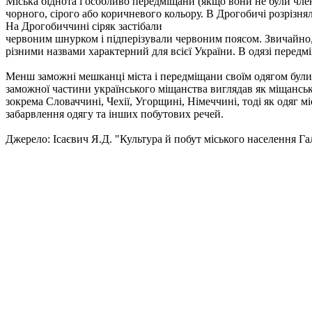
Міська біднота і особливо передміщани (якщо вони не були член
чорного, сірого або коричневого кольору. В Дрогобичі розрізняли
На Дрогобиччині сіряк застібали
червоним шнурком і підперізували червоним поясом. Звичайно, у 
різними назвами характерний для всієї України. В одязі передм
Менш заможні мешканці міста і передміщани своїм одягом були 
заможної частини українського міщанства виглядав як міщанськ
зокрема Словаччині, Чехії, Угорщині, Німеччині, тоді як одяг 
забарвлення одягу та інших побутових речей.
Джерело: Ісаєвич Я.Д. "Культура й побут міського населення Г