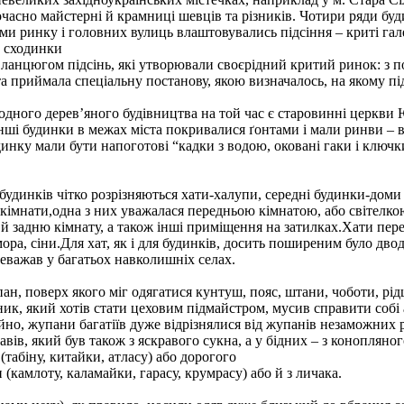
ночасно майстерні й крамниці шевців та різників. Чотири ряди бу
ми ринку і головних вулиць влаштовувались підсіння – криті гал
и сходинки
 ланцюгом підсінь, які утворювали своєрідний критий ринок: з пос
а приймала спеціальну постанову, якою визначалось, на якому під
одного дерев’яного будівництва на той час є старовинні церкви
нші будинки в межах міста покривалися ґонтами і мали ринви – в
нку мали бути напоготові “кадки з водою, оковані гаки і ключк
 будинків чітко розрізняються хати-халупи, середні будинки-дом
і кімнати,одна з них уважалася передньою кімнатою, або світелкою
 й задню кімнату, а також інші приміщення на затилках.Хати пе
омора, сіни.Для хат, як і для будинків, досить поширеним було дво
еважав у багатьох навколишніх селах.
, поверх якого міг одягатися кунтуш, пояс, штани, чоботи, рід
ик, який хотів стати цеховим підмайстром, мусив справити собі 
йно, жупани багатіїв дуже відрізнялися від жупанів незаможних 
вів, який був також з яскравого сукна, а у бідних – з конопляно
(табіну, китайки, атласу) або дорогого
камлоту, каламайки, гарасу, крумрасу) або й з личака.