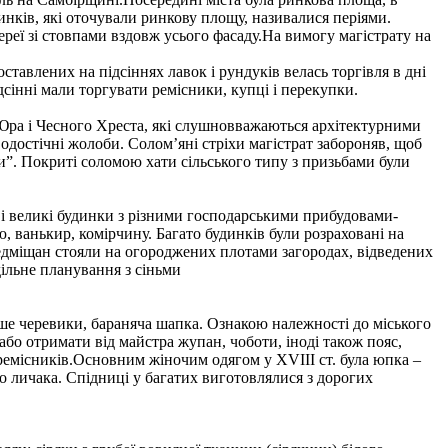
динків, які оточували ринкову площу, називалися періями.
ереї зі стовпами вздовж усього фасаду.На вимогу магістрату на
тавлених на підсіннях лавок і рундуків велась торгівля в дні
сінні мали торгувати ремісники, купці і перекупки.
 Юра і Чесного Хреста, які слушновважаються архітектурними
одостічні жолоби. Солом’яні стріхи магістрат забороняв, щоб
и”. Покриті соломою хати сільського типу з призьбами були
и і великі будинки з різними господарськими прибудовами-
, ванькир, комірчину. Багато будинків були розраховані на
редміщан стояли на огороджених плотами загородах, відведених
дільне планування з сіньми
ше черевики, бараняча шапка. Ознакою належності до міського
або отримати від майстра жупан, чоботи, іноді також пояс,
ремісників.Основним жіночим одягом у XVIII ст. була юпка –
го личака. Спідниці у багатих виготовлялися з дорогих