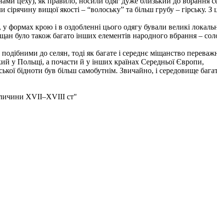
ами цеху), як правило, носили одяг дуже близький до вбрання сел
 сірячину вищої якості – “волоську” та більш грубу – гірську. З 
формах крою і в оздобленні цього одягу бували великі локальні в
іщан було також багато інших елементів народного вбрання – соло
подібними до селян, тоді як багате і середнє міщанство переваж
ий у Польщі, а почасти й у інших країнах Середньої Європи,
міської бідноти був більш самобутнім. Звичайно, і середовище ба
аличини ХVІІ–ХVІІІ ст"