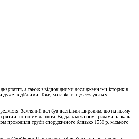
ідкарпаття, а також з відповідними дослідженнями істориків
ули дуже подібними. Тому матеріали, що стосуються
 передмістя. Земляний вал був настільки широким, що на ньому
 вкритий ґонтовим дашком. Віддаль між обома рядами паркана
 валом проходили труби спорудженого близько 1550 р. міського
іль на Самбірщині.Посередині міста була ринкова площа, в