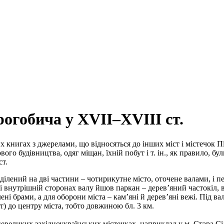
рогобича у ХVІІ–ХVІІІ ст.
 книгах з джерелами, що відносяться до інших міст і містечок П
го будівництва, одяг міщан, їхній побут і т. ін., як правило, б
ст.
поділений на дві частини – чотирикутне місто, оточене валами, і
і внутрішній сторонах валу йшов паркан – дерев’яний частокіл,
влені брами, а для оборони міста – кам’яні й дерев’яні вежі. Під
т) до центру міста, тобто довжиною бл. 3 км.
невеликих західноукраїнських містечках, наприклад у м. Стара С