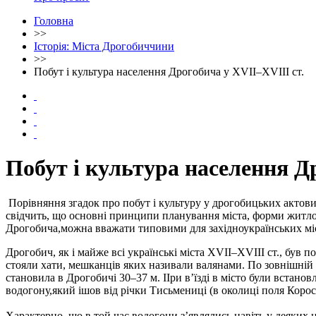
Головна
>>
Історія: Міста Дрогобиччини
>>
Побут і культура населення Дрогобича у ХVІІ–ХVІІІ ст.
Побут і культура населення Д
Порівняння згадок про побут і культуру у дрогобицьких актових
свідчить, що основні принципи планування міста, форми житлово
Дрогобича,можна вважати типовими для західноукраїнських мі
Дрогобич, як і майже всі українські міста XVII–XVIII ст., був 
стояли хати, мешканців яких називали валянами. По зовнішній 
становила в Дрогобичі 30–37 м. ІІри в’їзді в місто були встано
водогону,який ішов від річки Тисьмениці (в околиці поля Корос
Характерно, що в той час водогони з’являлись навіть у деяких 