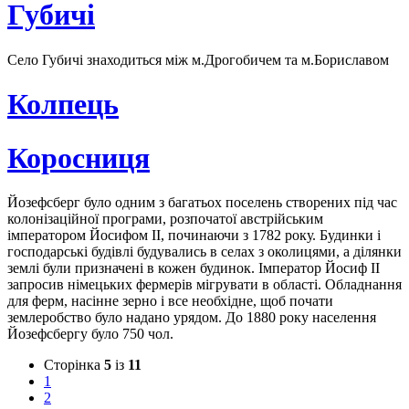
Губичі
Село Губичі знаходиться між м.Дрогобичем та м.Бориславом
Колпець
Коросниця
Йозефсберг було одним з багатьох поселень створених під час
колонізаційної програми, розпочатої австрійським
імператором Йосифом II, починаючи з 1782 року. Будинки і
господарські будівлі будувались в селах з околицями, а ділянки
землі були призначені в кожен будинок. Імператор Йосиф II
запросив німецьких фермерів мігрувати в області. Обладнання
для ферм, насінне зерно і все необхідне, щоб почати
землеробство було надано урядом. До 1880 року населення
Йозефсбергу було 750 чол.
Сторінка
5
із
11
1
2