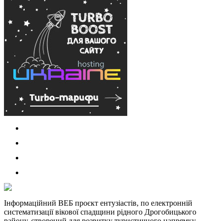
Інформаційний ВЕБ проєкт ентузіастів, по електронній
систематизації вікової спадщини рідного Дрогобицького
району, створений для розвитку туристичного напрямку