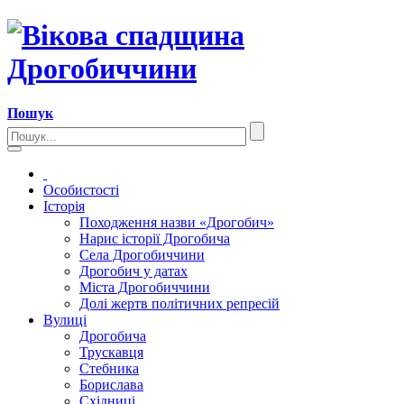
Пошук
Особистості
Історія
Походження назви «Дрогобич»
Нарис історії Дрогобича
Села Дрогобиччини
Дрогобич у датах
Міста Дрогобиччини
Долі жертв політичних репресій
Вулиці
Дрогобича
Трускавця
Стебника
Борислава
Східниці