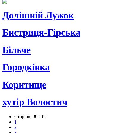
Долішній Лужок
Бистриця-Гірська
Більче
Городківка
Коритище
хутір Волостич
Сторінка
8
із
11
1
2
3