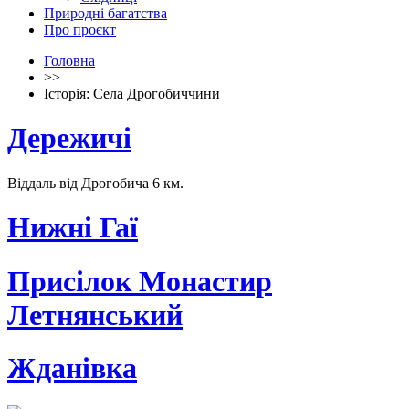
Природні багатства
Про проєкт
Головна
>>
Історія: Села Дрогобиччини
Дережичі
Віддаль від Дрогобича 6 км.
Нижні Гаї
Присілок Монастир
Летнянський
Жданівка