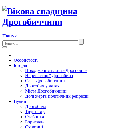
Пошук
Особистості
Історія
Походження назви «Дрогобич»
Нарис історії Дрогобича
Села Дрогобиччини
Дрогобич у датах
Міста Дрогобиччини
Долі жертв політичних репресій
Вулиці
Дрогобича
Трускавця
Стебника
Борислава
Східниці