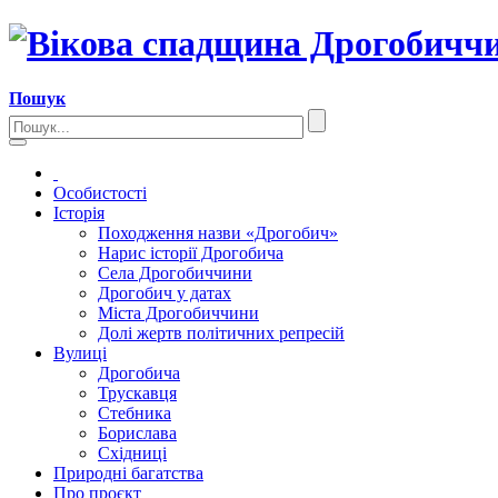
Пошук
Особистості
Історія
Походження назви «Дрогобич»
Нарис історії Дрогобича
Села Дрогобиччини
Дрогобич у датах
Міста Дрогобиччини
Долі жертв політичних репресій
Вулиці
Дрогобича
Трускавця
Стебника
Борислава
Східниці
Природні багатства
Про проєкт