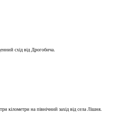
вденний схід від Дрогобича.
три кілометри на північний захід від села Лішня.