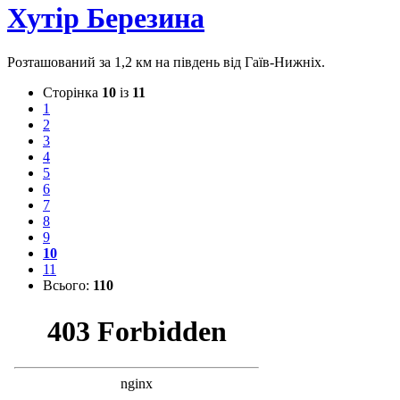
Хутір Березина
Розташований за 1,2 км на південь від Гаїв-Нижніх.
Сторінка
10
із
11
1
2
3
4
5
6
7
8
9
10
11
Всього:
110