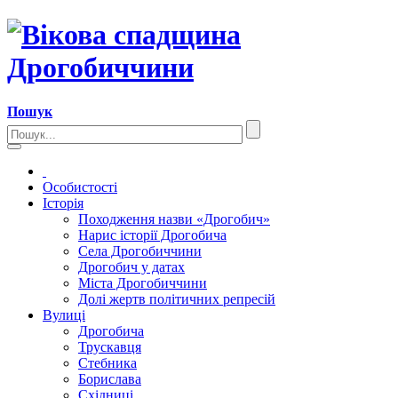
Пошук
Особистості
Історія
Походження назви «Дрогобич»
Нарис історії Дрогобича
Села Дрогобиччини
Дрогобич у датах
Міста Дрогобиччини
Долі жертв політичних репресій
Вулиці
Дрогобича
Трускавця
Стебника
Борислава
Східниці