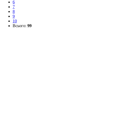
6
7
8
9
10
Всього:
99