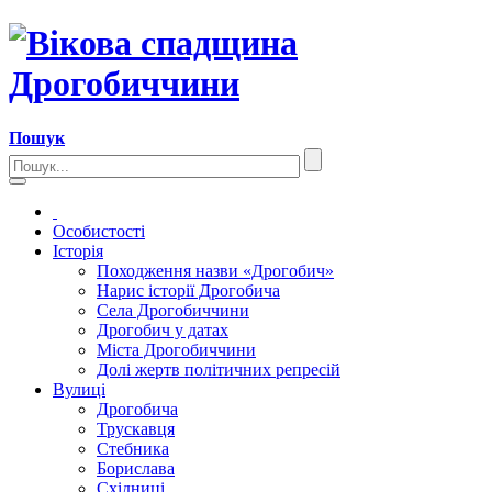
Пошук
Особистості
Історія
Походження назви «Дрогобич»
Нарис історії Дрогобича
Села Дрогобиччини
Дрогобич у датах
Міста Дрогобиччини
Долі жертв політичних репресій
Вулиці
Дрогобича
Трускавця
Стебника
Борислава
Східниці