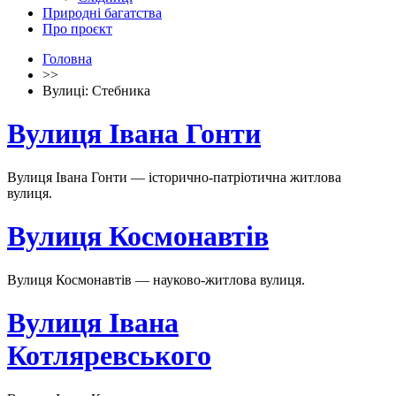
Природні багатства
Про проєкт
Головна
>>
Вулиці: Стебника
Вулиця Івана Гонти
Вулиця Івана Гонти — історично-патріотична житлова
вулиця.
Вулиця Космонавтів
Вулиця Космонавтів — науково-житлова вулиця.
Вулиця Івана
Котляревського