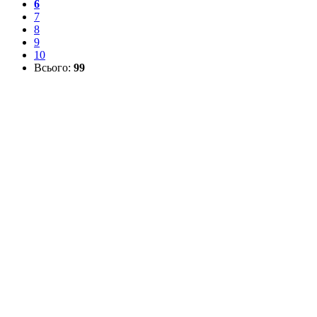
6
7
8
9
10
Всього:
99