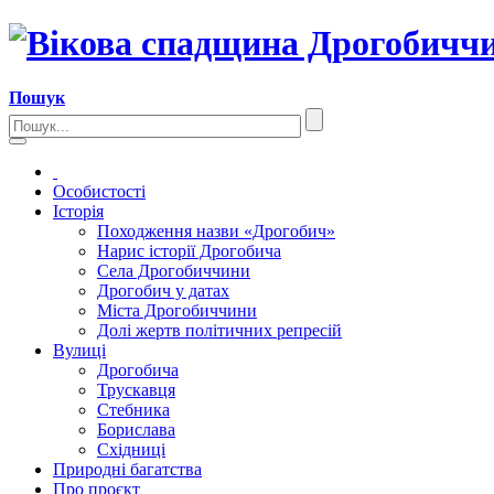
Пошук
Особистості
Історія
Походження назви «Дрогобич»
Нарис історії Дрогобича
Села Дрогобиччини
Дрогобич у датах
Міста Дрогобиччини
Долі жертв політичних репресій
Вулиці
Дрогобича
Трускавця
Стебника
Борислава
Східниці
Природні багатства
Про проєкт