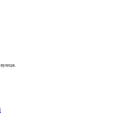
вулиця.
а