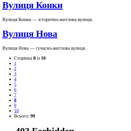
Вулиця Конки
Вулиця Конки — історично-житлова вулиця.
Вулиця Нова
Вулиця Нова — сучасно-житлова вулиця.
Сторінка
8
із
10
1
2
3
4
5
6
7
8
9
10
Всього:
99