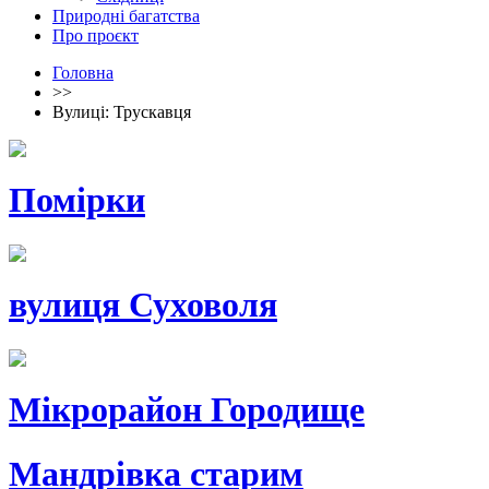
Природні багатства
Про проєкт
Головна
>>
Вулиці: Трускавця
Помірки
вулиця Суховоля
Мікрорайон Городище
Мандрівка старим