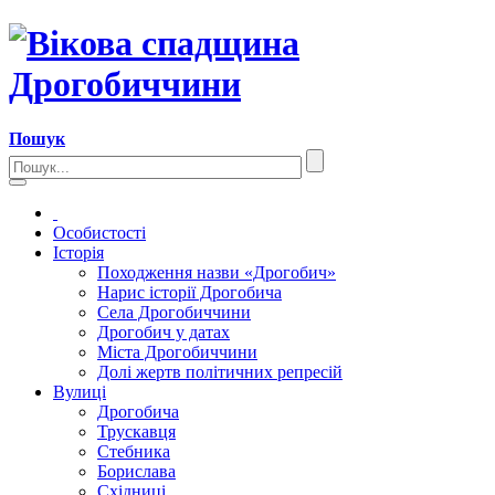
Пошук
Особистості
Історія
Походження назви «Дрогобич»
Нарис історії Дрогобича
Села Дрогобиччини
Дрогобич у датах
Міста Дрогобиччини
Долі жертв політичних репресій
Вулиці
Дрогобича
Трускавця
Стебника
Борислава
Східниці