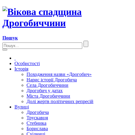
Пошук
Особистості
Історія
Походження назви «Дрогобич»
Нарис історії Дрогобича
Села Дрогобиччини
Дрогобич у датах
Міста Дрогобиччини
Долі жертв політичних репресій
Вулиці
Дрогобича
Трускавця
Стебника
Борислава
Східниці