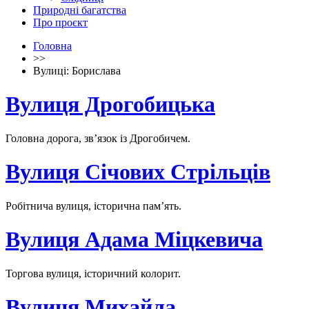
Природні багатства
Про проєкт
Головна
>>
Вулиці: Борислава
Вулиця Дрогобицька
Головна дорога, зв’язок із Дрогобичем.
Вулиця Січових Стрільців
Робітнича вулиця, історична пам’ять.
Вулиця Адама Міцкевича
Торгова вулиця, історичний колорит.
Вулиця Михайла