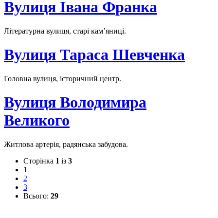
Вулиця Івана Франка
Літературна вулиця, старі кам’яниці.
Вулиця Тараса Шевченка
Головна вулиця, історичний центр.
Вулиця Володимира
Великого
Житлова артерія, радянська забудова.
Сторінка
1
із
3
1
2
3
Всього:
29