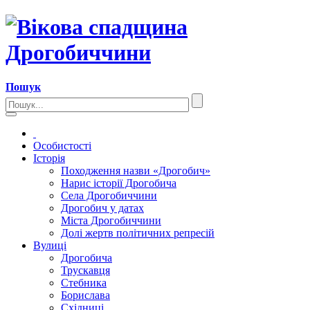
Пошук
Особистості
Історія
Походження назви «Дрогобич»
Нарис історії Дрогобича
Села Дрогобиччини
Дрогобич у датах
Міста Дрогобиччини
Долі жертв політичних репресій
Вулиці
Дрогобича
Трускавця
Стебника
Борислава
Східниці