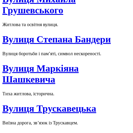
Грушевського
Житлова та освітня вулиця.
Вулиця Степана Бандери
Вулиця боротьби і пам’яті, символ нескореності.
Вулиця Маркіяна
Шашкевича
Тиха житлова, історична.
Вулиця Трускавецька
Виїзна дорога, зв’язок із Трускавцем.