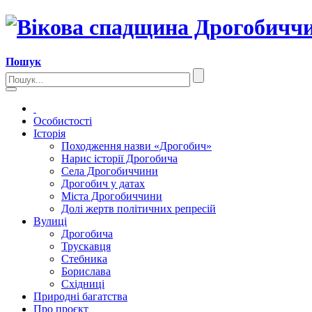
Пошук
Особистості
Історія
Походження назви «Дрогобич»
Нарис історії Дрогобича
Села Дрогобиччини
Дрогобич у датах
Міста Дрогобиччини
Долі жертв політичних репресій
Вулиці
Дрогобича
Трускавця
Стебника
Борислава
Східниці
Природні багатства
Про проєкт