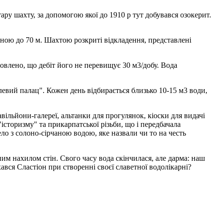
ру шахту, за допомогою якої до 1910 р тут добувався озокерит.
иною до 70 м. Шахтою розкриті відкладення, представлені
новлено, що дебіт його не перевищує 30 м3/добу. Вода
евий палац". Кожен день відбирається близько 10-15 м3 води,
льйони-галереї, альтанки для прогулянок, кіоски для видачі
сторизму" та прикарпатської різьби, що і передбачала
о з солоно-сірчаною водою, яке назвали чи то на честь
м нахилом стін. Свого часу вода скінчилася, але дарма: наш
ся Сластіон при створенні своєї славетної водолікарні?