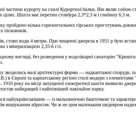
ї частини курорту на схилі Курортної балки. Він являє собою ста
 цілях. Шахта має перетин стовбура 2,3*2,3 м і глибину 6,3 м.
ямку пройдено кілька горизонтальних гірських приготувань довж
х пісковиків.
рів, стовп води 4 метри. При чищенні джерела в 1951 р було вста
а з мінералізацією 2,35-6 г/л.
дному вигляді, без розведення у водолікарні санаторію "Криштал
о.
зводились малі архітектурні форми — надкаптажні споруди, паві
 в Європі та карпатському регіоні стилі модерн з елементами "і
 1910 року на місці запущеної озокеритної шахти виявили джерел
 постав найкращий і найпізніший павільйон парку.
ся найукраїнськішим — із мальовничою башточкою та характерни
оїм вишуканим абрисом. Чи ж не цим маленьким шедевром надихав