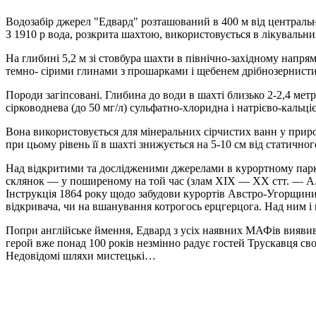
Водозабір джерел "Едвард" розташований в 400 м від центрально
З 1910 р вода, розкрита шахтою, використовується в лікувальних
На глибині 5,2 м зі стовбура шахти в північно-західному напр
темно- сірими глинами з прошарками і щебенем дрібнозернисти
Породи загіпсовані. Глибина до води в шахті близько 2-2,4 мет
сірководнева (до 50 мг/л) сульфатно-хлоридна і натрієво-кальцієв
Вона використовується для мінеральних сірчистих ванн у приро
при цьому рівень її в шахті знижується на 5-10 см від статичног
Над відкритими та дослідженими джерелами в курортному парку 
склянок — у поширеному на той час (злам ХІХ — ХХ стт. — А.В.)
Інструкція 1864 року щодо забудови курортів Австро-Угорщини.
відкривача, чи на вшанування котрогось ерцгерцога. Над ним і
Попри англійське ймення, Едвард з усіх наявних МАФів виявив
герой вже понад 100 років незмінно радує гостей Трускавця св
Недовідомі шляхи мистецькі…