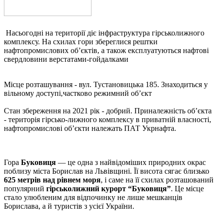
Насьогодні на території діє інфраструктура гірськолижного
комплексу. На схилах гори збереглися рештки
нафтопромислових об’єктів, а також експлуатуються нафтові
свердловини верстатами-гойдалками
Місце розташування - вул. Тустановицька 185. Знаходиться у
вільному доступі,частково режимний об’єкт
Стан збереження на 2021 рік - добрий. Приналежність об’єкта
- територія гірсько-лижного комплексу в приватній власності,
нафтопромислові об’єкти належать ПАТ Укрнафта.
Гора
Буковиця
— це одна з найвідоміших природних окрас
поблизу міста Борислав на Львівщині. Її висота сягає близько
625 метрів над рівнем моря
, і саме на її схилах розташований
популярний
гірськолижний курорт “Буковиця”
. Це місце
стало улюбленим для відпочинку не лише мешканців
Борислава, а й туристів з усієї України.