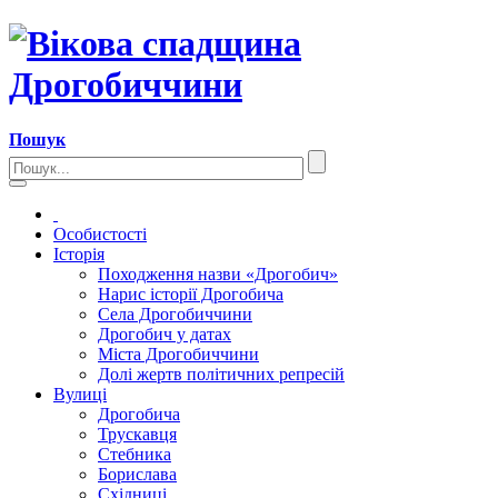
Пошук
Особистості
Історія
Походження назви «Дрогобич»
Нарис історії Дрогобича
Села Дрогобиччини
Дрогобич у датах
Міста Дрогобиччини
Долі жертв політичних репресій
Вулиці
Дрогобича
Трускавця
Стебника
Борислава
Східниці