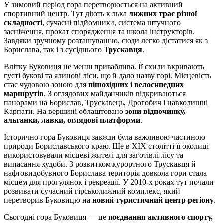
У зимовий період гора перетворюється на активний
спортивний центр. Тут діють кілька
лижних трас різної
складності
, сучасні підйомники, система штучного
засніження, прокат спорядження та школа інструкторів.
Завдяки зручному розташуванню, сюди легко дістатися як з
Борислава, так і з сусіднього
Трускавця
.
Влітку Буковиця не менш приваблива. Її схили вкривають
густі букові та ялинові ліси, що й дало назву горі. Місцевість
стає чудовою зоною для
пішохідних і велосипедних
маршрутів
. З оглядових майданчиків відкриваються
панорами на Борислав, Трускавець, Дрогобич і навколишні
Карпати. На вершині облаштовано
зони відпочинку,
альтанки, лавки, оглядові платформи
.
Історично гора Буковиця завжди була важливою частиною
природи Бориславського краю. Ще в ХІХ столітті її околиці
використовували місцеві жителі для заготівлі лісу та
випасання худоби. З розвитком курортного Трускавця й
нафтовидобувного Борислава територія довкола гори стала
місцем для прогулянок і рекреації. У 2010-х роках тут почали
розвивати сучасний гірськолижний комплекс, який
перетворив Буковицю на
новий туристичний центр регіону
.
Сьогодні гора Буковиця — це
поєднання активного спорту,