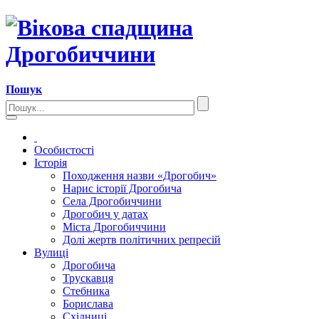
Пошук
Особистості
Історія
Походження назви «Дрогобич»
Нарис історії Дрогобича
Села Дрогобиччини
Дрогобич у датах
Міста Дрогобиччини
Долі жертв політичних репресій
Вулиці
Дрогобича
Трускавця
Стебника
Борислава
Східниці