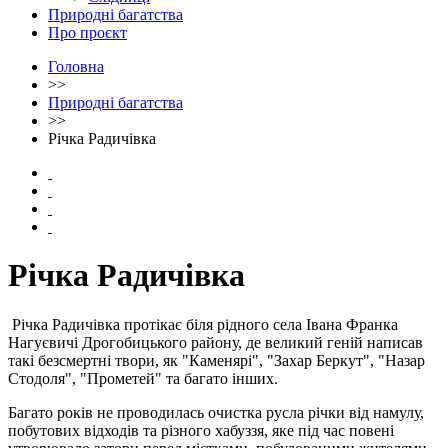
Природні багатства
Про проєкт
Головна
>>
Природні багатства
>>
Річка Радичівка
Річка Радичівка
Річка Радичівка протікає біля рідного села Івана Франка
Нагуєвичі Дрогобицького району, де великий геній написав
такі безсмертні твори, як "Каменярі", "Захар Беркут", "Назар
Стодоля", "Прометей" та багато інших.
Багато років не проводилась очистка русла річки від намулу,
побутових відходів та різного хабуззя, яке під час повені