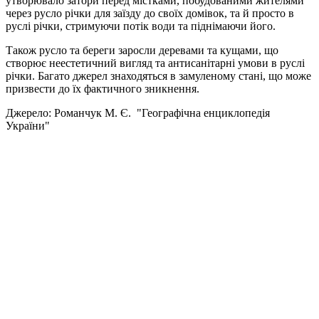
утворювало затори перед містками, побудованими жителями
через русло річки для заїзду до своїх домівок, та й просто в
руслі річки, стримуючи потік води та піднімаючи його.
Також русло та береги заросли деревами та кущами, що
створює неестетичний вигляд та антисанітарні умови в руслі
річки. Багато джерел знаходяться в замуленому стані, що може
призвести до їх фактичного зникнення.
Джерело: Романчук М. Є. "Географічна енциклопедія
України"