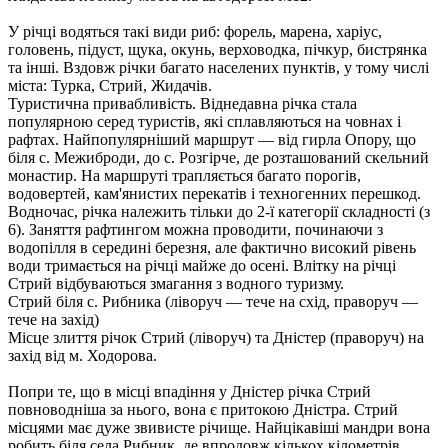
У piчцi водяться такі види риб: форель, марена, харіус,
головень, підуст, щука, окунь, верховодка, пічкур, бистрянка
та інші. Вздовж річки багато населених пунктів, у тому числі
міста: Турка, Стрий, Жидачів.
Туристична привабливість. Віднедавна річка стала
популярною серед туристів, які сплавляються на човнах і
рафтах. Найпопулярніший маршрут — від гирла Опору, що
біля с. Межиброди, до с. Розгірче, де розташований скельний
монастир. На маршруті трапляється багато порогів,
водовертей, кам'янистих перекатів і техногенних перешкод.
Водночас, річка належить тільки до 2-ї категорії складності (з
6). Заняття рафтингом можна проводити, починаючи з
водопілля в середині березня, але фактично високий рівень
води тримається на річці майже до осені. Влітку на річці
Стрий відбуваються змагання з водного туризму.
Стрий біля с. Рибника (ліворуч — тече на схід, праворуч —
тече на захід)
Місце злиття річок Стрий (ліворуч) та Дністер (праворуч) на
захід від м. Ходорова.
Попри те, що в місці впадіння у Дністер річка Стрий
повноводніша за нього, вона є притокою Дністра. Стрий
місцями має дуже звивисте річище. Найцікавіші мандри вона
робить біля села Рибник, де впродовж кількох кілометрів