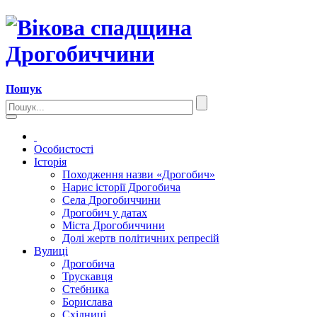
Пошук
Особистості
Історія
Походження назви «Дрогобич»
Нарис історії Дрогобича
Села Дрогобиччини
Дрогобич у датах
Міста Дрогобиччини
Долі жертв політичних репресій
Вулиці
Дрогобича
Трускавця
Стебника
Борислава
Східниці