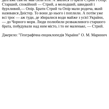
Старший, спокійний — Стрий, а молодший, швидкий і
бурхливий,— Опір. Брати Стрий та Опір мали родича, який
називався Дністер. То вони до нього і поплили. А потім уже
всі троє — аж туди, де збиралися води майже з усієї України,
— до Чорного моря. Люди полюбили розважливого старшого
брата, побудували над ним місто, і то не маленьке, — Стрий.
Джерело: "Географічна енциклопедія України" О. М. Маринич