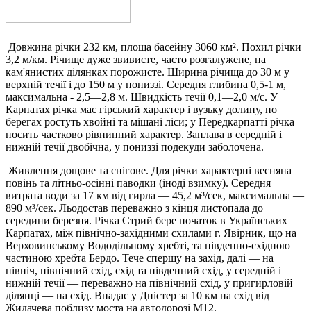
Довжина річки 232 км, площа басейну 3060 км². Похил річки
3,2 м/км. Річище дуже звивисте, часто розгалужене, на
кам'янистих ділянках порожисте. Ширина річища до 30 м у
верхній течії і до 150 м у пониззі. Середня глибина 0,5-1 м,
максимальна - 2,5—2,8 м. Швидкість течії 0,1—2,0 м/с. У
Карпатах річка має гірський характер і вузьку долину, по
берегах ростуть хвойні та мішані ліси; у Передкарпатті річка
носить частково рівнинний характер. Заплава в середній і
нижній течії двобічна, у пониззі подекуди заболочена.
Живлення дощове та снігове. Для річки характерні весняна
повінь та літньо-осінні паводки (іноді взимку). Середня
витрата води за 17 км від гирла — 45,2 м³/сек, максимальна —
890 м³/сек. Льодостав переважно з кінця листопада до
середини березня. Річка Стрий бере початок в Українських
Карпатах, між північно-західними схилами г. Явірник, що на
Верховинському Вододільному хребті, та південно-східною
частиною хребта Бердо. Тече спершу на захід, далі — на
північ, північний схід, схід та південний схід, у середній і
нижній течії — переважно на північний схід, у пригирловій
ділянці — на схід. Впадає у Дністер за 10 км на схід від
Жидачева поблизу моста на автодорозі М12.