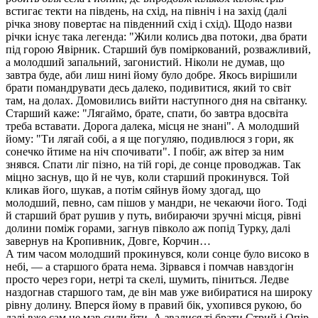
встигає текти на південь, на схід, на північ і на захід (далі
річка знову повертає на південний схід і схід). Щодо назви
річки існує така легенда: "Жили колись два потоки, два брати
під горою Явірник. Старший був поміркований, розважливий,
а молодший запальний, загонистий. Ніколи не думав, що
завтра буде, аби лиш нині йому було добре. Якось вирішили
брати помандрувати десь далеко, подивитися, який то світ
там, на долах. Домовились вийти наступного дня на світанку.
Старший каже: "Лягаймо, брате, спати, бо завтра вдосвіта
треба вставати. Дорога далека, місця не знані". А молодший
йому: "Ти лягай собі, а я ще погуляю, подивлюся з гори, як
сонечко йтиме на ніч спочивати". І побіг, аж вітер за ним
знявся. Спати ліг пізно, на тій горі, де сонце проводжав. Так
міцно заснув, що й не чув, коли старший прокинувся. Той
кликав його, шукав, а потім сяйнув йому здогад, що
молодший, певно, сам пішов у мандри, не чекаючи його. Тоді
й старший брат рушив у путь, вибираючи зручні місця, рівні
долини поміж горами, загнув півколо аж попід Турку, далі
завернув на Кропивник, Довге, Корчин…
А тим часом молодший прокинувся, коли сонце було високо в
небі, — а старшого брата нема. Зірвався і помчав навздогін
просто через гори, нетрі та скелі, шумить, піниться. Ледве
наздогнав старшого там, де він мав уже вибиратися на широку
рівну долину. Вперся йому в правий бік, ухопився рукою, бо
далі вже сам не мав сили йти. А звалися ті брати Стрий і Опір.