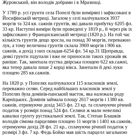
Журовський, він володів добрами і в Мразниці.
У 1789 р. усі грунти села Попелі були виміряні і зафіксовані в
Йосифінській метриці. Загалом у селі налічувалося 3937
моргів та 324 кв. сажнів грунтів, які давали прибутку 6205 фл.
33 кр. Наступні виміри були проведені у 1819 р., й через рік іх
зафіксовано у Францисканській метриці (1820 р.). На той час
кількість грунтів дещо зросла, на понад 30 моргів, переважно
лук, а тому величина грунтів склала 3969 моргів і 906 кв.
сажнів, а дохід з них складав-6254 фл. 54 кр.31 Щоправда,
деякі грунти підупали і вже не приносили таких урожаїв як
раніше. Так, занепала пустка двірська площею 622 кв.сажні,
яка тепер давала лише 2 корці вівса. Занепали й декі луки
площею 285 кв.сажнів.
На 1820 р. у Попелях налічувалося 115 власників землі,
переважно селян. Серед найбільших власників землі у
Попелях була домінія-панський маєток, яка належала роду
Карніцьких. Домінія займала площу 2617 моргів і 1380 кв.
сажнів, отримуючи дохід 3415 фл. 23 кр. та сплачуючи річний
податок у розмірі понад 524 фл. Селяни ж мали невеликі
кавалки грунту рустикальної землі. Так, Степан Блашків
володів сімома парцелями площею 11 моргів і 1401 кв.сажнів,
отримуючи дохід 28 фл. 21 кр., сплачуючи річний податок у
розмірі 3 фл. 7 кр. Федь Бойко мав шість парцелл загальною