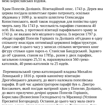
межі Бориславської вздовж.
Храм Попелів Долішніх. Візитаційний опис. 1743 р. Дерев яна
церква посідала шляхетське право патронату, оскільки
збудована у 1690 р. за кошти шляхтича Олександра
Копистинського, який також подарував для попівства одну
чверть лану. На 1743 р. чисельність парафіян становила 40
ocіб. На жаль, у протоколі візитації парафіяльного храму за
1743 р. не вказано ім'я місцевого пароха. Із вересня 1797 р.
обидві парафії Попелів Горішніх та Долішніx об'єднано в одну
спільноту внаслідок оптимізації церковнoi інфраструктури.
Адже саме із цього часу у записах спільних метричних книг
фігуру єтільки один парох-о. Станіслав Бандурський. Задовго
до об' єднання, станом на 1785р., разом у двох парафіях,
загальною площею 25,51 м, нараховувалося 560 греко-
католиків, 40 римо-католиків та 25 юдеїв.
Перемишльський греко-католицький владика Михайло
Левицький у 1816 р. провів канонічну візитацію
Дрогобицького деканату, до якого належала попелівська
парафія. В цей час адміністратором парафії був о. Дмитро
Коссакевич, який посідав матірний храм у Попелях Долішніх,
до якого прилучено дочірні церкви Попелів Горішніх,
Борислава (Вознесіння Господнього) та Мразниці (Успіння
Пресвятої Богородиці). Остання до цього часу мала свого