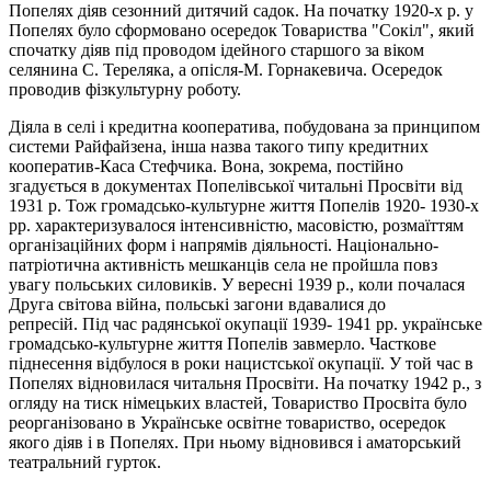
Попелях діяв сезонний дитячий садок. На початку 1920-х р. у
Попелях було сформовано осередок Товариства "Сокіл", який
спочатку діяв під проводом ідейного старшого за віком
селянина С. Тереляка, а опісля-М. Горнакевича. Осередок
проводив фізкультурну роботу.
Діяла в селі і кредитна кооператива, побудована за принципом
системи Райфайзена, інша назва такого типу кредитних
кооператив-Каса Стефчика. Вона, зокрема, постійно
згадується в документах Попелівської читальні Просвіти від
1931 р. Тож громадсько-культурне життя Попелів 1920- 1930-х
рр. характеризувалося інтенсивністю, масовістю, розмаїттям
організаційних форм і напрямів діяльності. Національно-
патріотична активність мешканців села не пройшла повз
увагу польських силовиків. У вересні 1939 р., коли почалася
Друга світова війна, польські загони вдавалися до
репресій. Під час радянської окупації 1939- 1941 рp. українське
громадсько-культурне життя Попелів завмерло. Часткове
піднесення відбулося в роки нацистської окупації. У той час в
Попелях відновилася читальня Просвіти. На початку 1942 р., з
огляду на тиск німецьких властей, Товариство Просвіта було
реорганізовано в Українське освітне товариство, осередок
якого діяв і в Попелях. При ньому відновився і аматорський
театральний гурток.