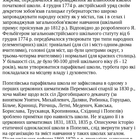
початкової школи. 4 грудня 1774 р. австрійський уряд своїм
декретом зобов'язав галицьке губернаторство широко
запроваджувати народну освіту як у мiстах, так і в селах і
запроваджував загальнообов'язкове навчання (шкільний
примус прoiснував до 1812 р.). Відповідно до розробленого Я.
Фельбігером загальноавстрійського шкільного статуту від 6
грудня 1774 р. передбачалося утворювати три типи народних
(елементарних) шкіл: тривіальні (для сіл і містз одним-двома
вчителями), головні (для міст, що були центрами округ, з
трьома-чотирма вчителями) і нормальні (для краєвих столиць).
У більшості cіл, де було 90-100 дітей шкільного віку (6 - 12
років), мали утворюватися парафіяльні школи, турбота про які
покладалася на місцеву владу і духовенство.
Попелівська парафіяльна школа не зафіксована в одному з
перших церковних шематизмів Перемиської єпархії за 1830 р.,
хоча майже щодо всіх сіл Дрогобицького деканату (за
винятком Унятич, Михайлевич, Даляви, Рибника, Горуцько,
Більче, Криниці, Ріпчиць, Летні, Меденич, Кавська,
Борислава, Трускавця, Кропивника, Східниці і Попелів)
зроблено примітки про наявність школи. Не згадано її і в
церковних шематизмах 1831, 1833, 1835 р. Описуючи історію
етатичної однокласної школи в Попелях, слід звернути увагу і
на організацію та зміст навчання у таких школах загалом.
Після шкільних реформ 1860-1870-х р. тривалість навчання в