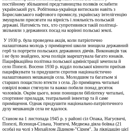
постійному збільшенні представництва поляків ослабити
український рух. Робітника-українця витискали навіть з
Бориславського нафтового промислу, українську інтелігенцію
змущували присягати на вірність і лояльність польській
державі. Натомість тих, хто супротивився такій політиці-
звільняли з державних посад на корінні польські землі.
У 1930 р. була проведена акція, коли патріотично
налаштована молодь у приміщенні школи знищила державний
герб та портрети польських державних діячів. Виконавців так
і не було знайдено, хоча поліція заарештувала багато юнаків.
Пацифікаційна політика польської адміністрації зачепила й
село Попелі. Восени 1930 р. відділ польської кінноти приїхав
пацифікувати та придушити спротив націоналістично
налаштованих мешканців села. Молодшим та багатьом зі
старших пощастило втекти з села. До приміщень читальні
озвірілі вояки стягнули та важко побили понад десяток
чоловіків. Окрім цього, вони понищили бібліотеку читальні,
спортивне приладдя, театральний інвентар та й саме
приміщення. Однак придушити національно-патріотичного
духу мешканців села не вдалося.
Станом на 1 листопада 1945 р. у районі cіл Опака, Нагуєвичі,
Попелі, Ясениця-Сільна, Унятичі, Медвежа діяла боївка (21
особа) на чолі з Михайлом Дідиком-"Cірим". За ліквідацію цієї