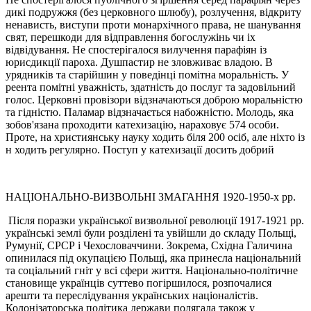
дикі подружжя (без церковного шлюбу), розлучення, відкриту
ненависть, виступи проти монархічного права, не шанування
свят, перешкоди для відправлення богослужінь чи iх
відвідування. Не спостерігалося вилучення парафіян із
юрисдикції пароха. Душпастир не зловживає владою. В
урядників та стаpійшин у поведінці помітна моральність. У
реента помітні уважність, здатність до послуг та задовільний
голос. Церковні провізори відзначаються доброю моральністю
та гідністю. Паламар відзначається набожністю. Молодь, яка
зобов'язана проходити катехизацію, нараховує 574 особи.
Проте, на християнську науку ходить біля 200 оcіб, але ніхто із
н ходить регулярно. Поступ у катехизації досить добрий
НАЦІОНАЛЬНО-ВИЗВОЛЬНІ ЗМАГАННЯ 1920-1950-х рр.
Після поразки української визвольної революції 1917-1921 pp.
українські землі були розділені та увійшли до складу Польщі,
Румунії, СРСР i Чехословаччини. Зокрема, Східна Галичина
опинилася під окупацією Польщі, яка принесла національний
та соціальний гніт у всі сфери життя. Національно-політичне
становище українців суттево погіршилося, розпочалися
арешти та переслідування українських націоналістів.
Колонізаторська політика держави полягала також у