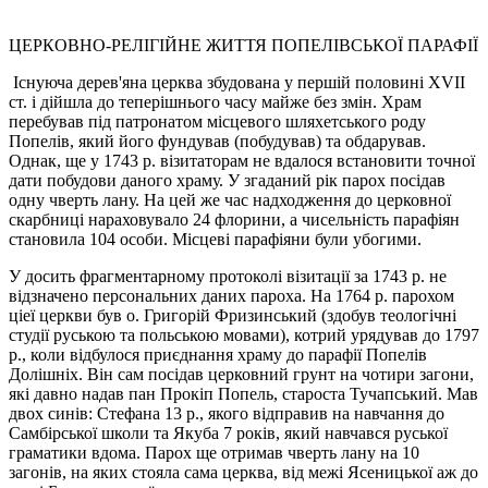
ЦЕРКОВНО-РЕЛІГІЙНЕ ЖИТТЯ ПОПЕЛІВСЬКОЇ ПАРАФІЇ
Iснуюча дерев'яна церква збудована у першій половині XVII
ст. і дійшла до теперішнього часу майже без змін. Храм
перебував під патронатом місцевого шляхетського роду
Попелів, який його фундував (побудував) та обдарував.
Однак, ще у 1743 р. візитаторам не вдалося встановити точної
дати побудови даного храму. У згаданий рік парох посідав
одну чверть лану. На цей же час надходження до церковної
скарбниці нараховувало 24 флорини, а чисельність парафіян
становила 104 особи. Мiсцеві парафіяни були убогими.
У досить фрагментарному протоколі візитації за 1743 р. не
відзначено персональних даних пароха. На 1764 р. парохом
ціеї церкви був о. Григорій Фризинський (здобув теологічні
студії руською та польською мовами), котрий урядував до 1797
р., коли відбулося приєднання храму до парафії Попелів
Долішніх. Він сам посідав церковний грунт на чотири загони,
які давно надав пан Прокіп Попель, староста Тучапський. Мав
двох синів: Стефана 13 р., якого відправив на навчання до
Самбірської школи та Якуба 7 років, який навчався руської
граматики вдома. Парох ще отримав чверть лану на 10
загонів, на яких стояла сама церква, від межі Ясеницької аж до