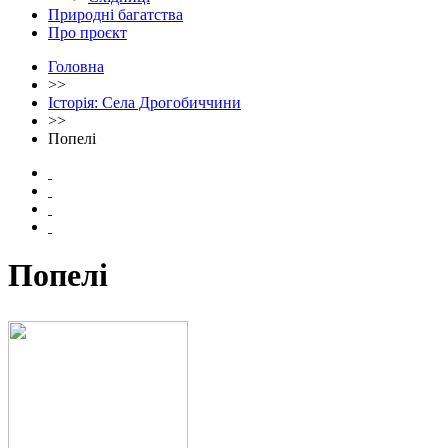
Природні багатства
Про проєкт
Головна
>>
Історія: Села Дрогобиччини
>>
Попелі
Попелі