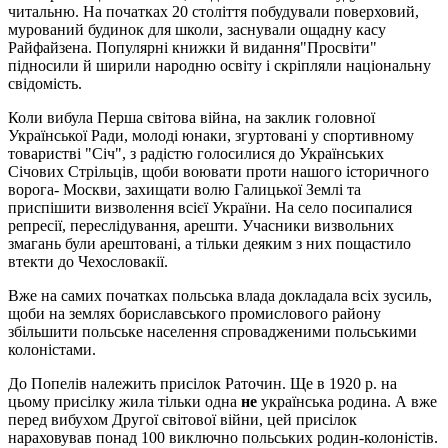
читальню. На початках 20 століття побудували поверховий,
мурований будинок для школи, заснували ощадну касу
Райфайзена. Популярні книжки й видання"Просвіти"
підносили й ширили народню освіту і скріпляли національну
свідомість.
Коли вибула Перша світова війна, на заклик головної
Української Ради, молоді юнаки, згуртовані у спортивному
товаристві "Січ", з радістю голосилися до Українських
Січових Стрільців, щоби воювати проти нашого історичного
ворога- Москви, захищати волю Галицької Землі та
приспішити визволення всієї України. На село посипалися
репресії, переслідування, арешти. Учасники визвольних
змагань були арештовані, а тільки деяким з них пощастило
втекти до Чехословакії.
Вже на самих початках польська влада докладала всіх зусиль,
щоби на землях бориславського промислового району
збільшити польське населення спровадженими польськими
колоністами.
До Попелів належить присілок Раточин. Ще в 1920 р. на
цьому присілку жила тільки одна
не
українська родина. А вже
перед вибухом Другої світової війни, цей присілок
нараховував понад 100 виключно польських родин-колоністів.