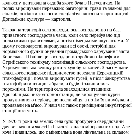
колгоспу, центральна садиба якого була в Нагуєвичах. На
полях вирощували переважно багаторічні трави та злакові для
сінажів, оскільки колгоспи спеціалізувалися на тваринництві.
Допоміжна культура — картопля.
Також на території села знаходилось господарство на базі
приватного господарства часів, коли село перебувало під
польськими правителями, а потім німецькими окупантами. У
цьому господарстві вирощували всі овочі, потрібні для
нормального функціонування громадського харчування міста
Борислава. Пізніше це господарство зробили підшефним
Стрийського технікуму механізації сільського господарства.
Утримували там велику рогату худобу та коней. З часом дане
сільськогосподарське підприємство передали Дережицькій
птахофабриці і почали вирощувати гусей, а після банкрутства
птахофабрики птицю забрали, а будівлі залишились
порожніми. На території села знаходилися пташники
Дрогобицької інкубаторної станції, де вирощували курей
продуктивного періоду, що несли яйця, а потім їх вирубували і
продавали на м'ясо. У наш час також приміщення інкубаторної
станції постують.
У 1970-ті роки на землях села було пробурено свердловини
для визначення якості і кількості запасів мінеральних вод. Але
хоча і виявилось, що є мінеральна вода лікувальна за складом