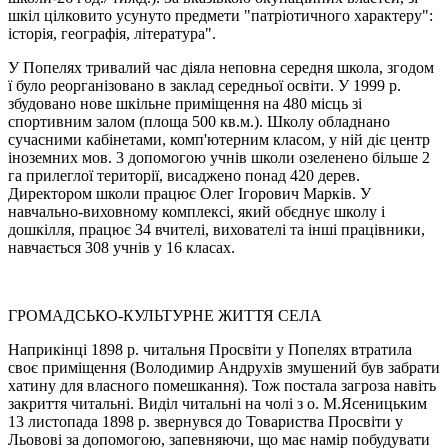
шкіл цілковито усунуто предмети "патріотичного характеру":
історія, географія, література".
У Попелях тривалий час діяла неповна середня школа, згодом
ї було реорганізовано в заклад середньої освіти. У 1999 р.
збудовано нове шкільне приміщення на 480 місць зі
спортивним залом (площа 500 кв.м.). Школу обладнано
сучасними кабінетами, комп'ютерним класом, у ній діє центр
іноземних мов. 3 допомогою учнів школи озеленено більше 2
га прилеглої території, висаджено понад 420 дерев.
Директором школи працює Олег Iгорович Марків. У
навчально-виховному комплексі, який обєднує школу і
дошкілля, працює 34 вчителі, вихователі та інші працівники,
навчається 308 учнів у 16 класах.
ГРОМАДСЬКО-КУЛЬТУРНЕ ЖИТТЯ СЕЛА
Наприкінці 1898 р. читальня Просвіти у Попелях втратила
своє приміщення (Володимир Андруxів змушений був забрати
хатину для власного помешкання). Тож постала загроза навіть
закриття читальні. Виділ читальні на чолі з о. М.Ясеницьким
13 листопада 1898 р. звернувся до Товариства Просвіти у
Льовові за допомогою, запевняючи, що має намір побудувати