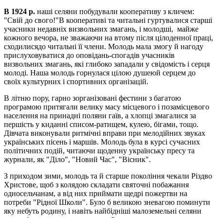
В 1924 р.
наші селяни побудували кооперативу з кличем:
"Свій до свого!"В кооперативі та читальні гуртувалися старші
учасники недавніх визвольних змагань, і молодші, майже
кожного вечора, не зважаючи на втому після цілоденної праці,
сходилисядо читальні її члени. Молодь мала змогу й нагоду
прислуховуватися до оповідань-спогадів учасників
визвольних змагань, які глибоко западали у свідомість і серця
молоді. Наша молодь горнулася цілою душеюй серцем до
своїх культурних і спортивних організацій.
В літню пору, гарно зорганізовані фестини з багатою
програмою притягали велику масу місцевого і позамісцевого
населення на принадні поляни гаїв, а хлопці змагалися за
першість у киданні списом-ратищем, кулею, бігами, тощо.
Дівчата виконували ритмічні вправи при мелодійних звуках
українських пісень і маршів. Молодь була в курсі сучасних
політичних подій, читаючи щоденну українську пресу та
журнали, як "Діло", "Новий Час", "Вісник".
З приходом зими, молодь та й старше покоління чекали Різдво
Христове, щоб з колядою складати святочні побажання
односельчанам, а від них приймати щедрі пожертви на
потреби "Рідної Школи". Було б великою зневагою поминути
яку небуть родину, і навіть найбідніші малоземельні селяни