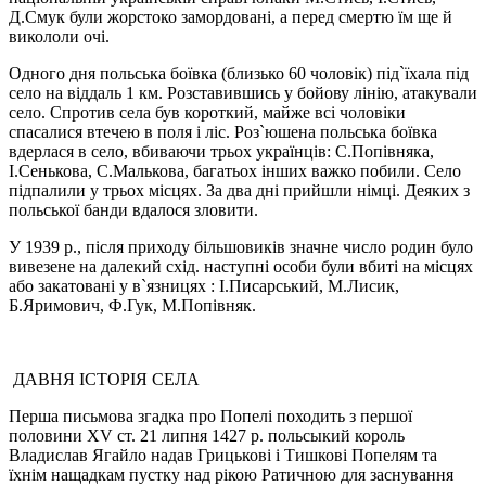
Д.Смук були жорстоко замордовані, а перед смертю їм ще й
викололи очі.
Одного дня польська боївка (близько 60 чоловік) під`їхала під
село на віддаль 1 км. Розставившись у бойову лінію, атакували
село. Спротив села був короткий, майже всі чоловіки
спасалися втечею в поля і ліс. Роз`юшена польська боївка
вдерлася в село, вбиваючи трьох українців: С.Попівняка,
І.Сенькова, С.Малькова, багатьох інших важко побили. Село
підпалили у трьох місцях. За два дні прийшли німці. Деяких з
польської банди вдалося зловити.
У 1939 р., після приходу більшовиків значне число родин було
вивезене на далекий схід. наступні особи були вбиті на місцях
або закатовані у в`язницях : І.Писарський, М.Лисик,
Б.Яримович, Ф.Гук, М.Попівняк.
ДАВНЯ ІСТОРІЯ СЕЛА
Перша письмова згадка про Попелі походить з першої
половини XV ст. 21 липня 1427 р. польсыкий король
Владислав Ягайло надав Грицькові і Тишкові Попелям та
їхнім нащадкам пустку над рікою Ратичною для заснування