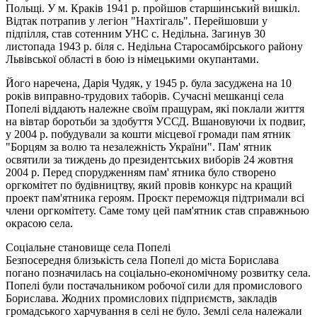
Польщі. У м. Краків 1941 р. пройшов старшинський вишкіл.
Відтак потрапив у легіон "Нахтігаль". Перейшовши у
підпілля, став сотенним УНС с. Недільна. Загинув 30
листопада 1943 р. біля с. Недільна Старосамбірського району
Львівської області в бою із німецькими окупантами.
Його наречена, Дарія Чудяк, у 1945 р. була засуджена на 10
років виправно-трудових таборів. Сучасні мешканці села
Попелі віддають належне своїм пращурам, які поклали життя
на вівтар боротьби за здобуття УССД. Вшановуючи іх подвиг,
у 2004 р. побудували за кошти місцевої громади пам ятник
"Борцям за волю та незалежність України". Пам' ятник
освятили за тиждень до президентських виборів 24 жовтня
2004 р. Перед спорудженням пам' ятника було створено
оргкомітет по будівництву, який провів конкурс на кращий
проект пам'ятника героям. Проєкт переможця підтримали всі
члени оргкомітету. Саме тому цей пам'ятник став справжньою
окрасою села.
Соціальне становище села Попелі
Безпосередня близькість села Попелі до міста Борислава
погано позначилась на соціально-економічному розвитку села.
Попелі були постачальником робочої сили для промислового
Борислава. Жодних промислових підприємств, закладів
громадського харчування в селі не було. Землі села належали