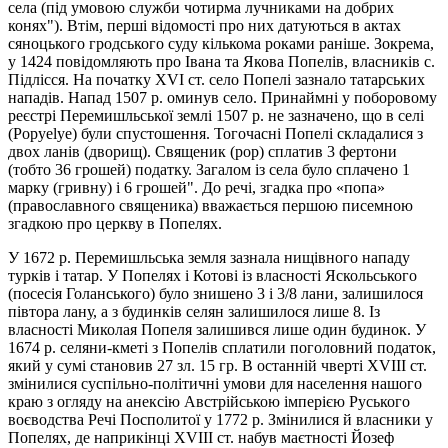
села (під умовою служби чотирма лучниками на добрих
конях"). Втім, перші відомості про них датуються в актах
сяноцького гродського суду кількома роками раніше. Зокрема,
у 1424 повідомляють про Iвана та Якова Попелів, власників с.
Підлісся. На початку ХVI ст. село Попелі зазнало татарських
нападів. Напад 1507 р. оминув село. Принаймні у поборовому
реєстрі Перемишльської землі 1507 р. не зазначено, що в селі
(Роруelye) були спустошення. Тогочасні Попелі складалися з
двох ланів (дворищ). Священик (рор) сплатив 3 фертони
(тобто 36 грошей) податку. Загалом із села було сплачено 1
марку (гривну) і 6 грошей". До речі, згадка про «попа»
(православного священика) вважається першою писемною
згадкою про церкву в Попелях.
У 1672 р. Перемишльська земля зазнала нищівного нападу
турків і татар. У Попелях і Котові із власності Яскольського
(посесія Голанського) було знишено 3 і 3/8 лани, залишилося
півтора лану, а з будинків селян залишилося лише 8. Із
власності Миколая Попеля залишився лише один будинок. У
1674 р. селяни-кметі з Попелів сплатили поголовний податок,
який у сумі становив 27 зл. 15 гр. В останній чверті XVIII ст.
змінилися суспільно-політичні умови для населення нашого
краю з огляду на анексію Австрійською імперією Руського
воєводства Речі Посполитої у 1772 р. Змінилися й власники у
Попелях, де наприкінці XVIII ст. набув маєтності Йозеф