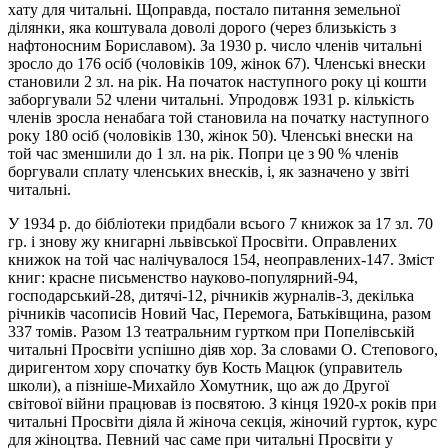
хату для читальні. Щоправда, постало питання земельної
ділянки, яка коштувала доволі дорого (через близькість з
нафтоносним Бориславом). За 1930 р. число членів читальні
зросло до 176 оcіб (чоловіків 109, жінок 67). Членські внески
становили 2 зл. на pік. На початок наступного року ці кошти
заборгували 52 члени читальні. Упродовж 1931 р. кількість
членів зросла ненабага той становила на початку наступного
року 180 осіб (чоловіків 130, жінок 50). Членські внески на
той час зменшили до 1 зл. на рік. Попри це з 90 % членів
боргували сплату членських внесків, і, як зазначено у звіті
читальні.
У 1934 р. до бібліотеки придбали всього 7 книжок за 17 зл. 70
гр. і знову жу книгарні львівської Просвіти. Оправлених
книжок на той час налічувалося 154, неоправлених-147. Зміст
книг: красне письменство науково-популярний-94,
господарський-28, дитячі-12, річників журналів-3, декілька
річників часописів Новий Час, Перемога, Батьківщина, разом
337 томів. Разом 13 театральним гуртком при Попелівській
читальні Просвіти успішно діяв хор. За словами О. Степового,
диригентом хору спочатку був Кость Мацюк (управитель
школи), а пізніше-Михайло Хомутник, що аж до Другої
світової війни працював із посвятою. З кінця 1920-х років при
читальні Просвіти діяла й жіноча секція, жіночий гурток, курс
для жіноцтва. Певний час саме при читальні Просвіти у