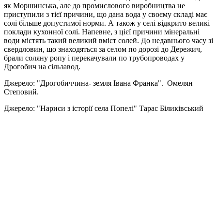
як Моршинська, але до промислового виробництва не
приступили з тієї причини, що дана вода у своєму складі має
солі більше допустимої норми. А також у селі відкрито великі
поклади кухонної солі. Напевне, з цієї причини мінеральні
води містять такий великий вміст солей. До недавнього часу зі
свердловин, що знаходяться за селом по дорозі до Дережич,
брали соляну ропу і перекачували по трубопроводах у
Дрогобич на сільзавод.
Джерело: "Дрогобиччина- земля Івана Франка". Омелян
Степовий.
Джерело: "Нариси з історії села Попелі" Тарас Біликівський