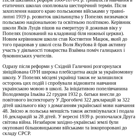
етатичних школах охоплювала шестирічний термін. Після
захоплення нашого краю польськими військами у травні-
липні 1919 р. розвиток шкільництва у Попелях визначався
польською національною та освітньою політикою. Керівник
школи Яків Луців пішов на емеритуру й доживав віку у
Попелях (похований на кладовищі біля нижньої церкви).
Новим керівником школи став Костянтин Мацюк, який до
того працював у школі села Воля Якубова й брав активну
участь у діяльності товариства Взаїмна поміч галицьких і
буковинських учителів.
Одразу після реформи у Східній Галичині розгорнулася
зініційована ОУН широка плебісцитна акція за україномовну
школу. У Попелях місцеві українці також не залишилися
осторонь цих подій і спробували відновити навчання
украінською мовою в школі. За ініціативою попелівчанина
Володимира Ільківа 22 грудня 1932 р. батьки внесли до
повітового інспекторату У Дрогобичі 322 декларацій за 322
дітей шкільного віку з домаганням української мови навчання
48. Звісно ж польська меншість також активізувалася i подала
16 декларацій за 28 дітей. У вересні 1939 р. розпочалася Друга
світова війна. Незабаром західно-українські землі були
окуповані більшовицькими військами та інкорпоровані до
складу СРСР.