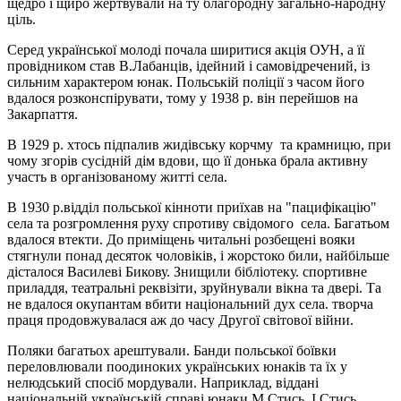
щедро і щиро жертвували на ту благородну загально-народну
ціль.
Серед української молоді почала ширитися акція ОУН, а її
провідником став В.Лабанців, ідейний і самовідречений, із
сильним характером юнак. Польській поліції з часом його
вдалося розконспірувати, тому у 1938 р. він перейшов на
Закарпаття.
В 1929 р. хтось підпалив жидівську корчму та крамницю, при
чому згорів сусідній дім вдови, що її донька брала активну
участь в організованому житті села.
В 1930 р.відділ польської кінноти приїхав на "пацифікацію"
села та розгромлення руху спротиву свідомого села. Багатьом
вдалося втекти. До приміщень читальні розбещені вояки
стягнули понад десяток чоловіків, і жорстоко били, найбільше
дісталося Василеві Бикову. Знищили бібліотеку. спортивне
приладдя, театральні реквізіти, зруйнували вікна та двері. Та
не вдалося окупантам вбити національний дух села. творча
праця продовжувалася аж до часу Другої світової війни.
Поляки багатьох арештували. Банди польської боївки
переловлювали поодиноких українських юнаків та їх у
нелюдський спосіб мордували. Наприклад, віддані
національній українській справі юнаки М.Стись, І.Стись,