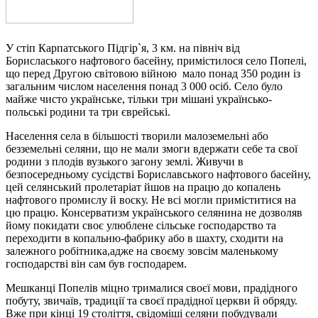
У стіп Карпатського Підгір`я, 3 км. на північ від
Борисласького нафтового басейну, примістилося село Попелі,
що перед Другою світовою війною мало понад 350 родин із
загальним числом населення понад 3 000 осіб. Село було
майже чисто українське, тільки три мішані українсько-
польські родини та три єврейські.
Населення села в більшості творили малоземельні або
безземельні селяни, що не мали змоги вдержати себе та свої
родини з плодів вузького загону землі. Живучи в
безпосередньому сусідстві Бориславського нафтового басейну,
цей селянський пролетаріат йшов на працю до копалень
нафтового промислу й воску. Не всі могли приміститися на
цю працю. Консерватизм українського селянина не дозволяв
йому покидати своє улюблене сільське господарство та
переходити в копальню-фабрику або в шахту, сходити на
залежного робітника,адже на своєму зовсім маленькому
господарстві він сам був господарем.
Мешканці Попелів міцно трималися своєї мови, прадідного
побуту, звичаїв, традиції та своєї прадідної церкви й обряду.
Вже при кінці 19 століття, свідоміші селяни побудували