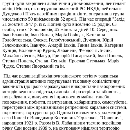
групи були закріплені дільничний уповноважений, лейтенант
міліції Мороз, ст. оперуповноважений РО НКДБ, лейтенант
Дундуков і П'ять партійних працівників та оперативна група
чисельністю 50 військовиків 52 армії. Під час операції "Захід"
21 жовтня 1947 р. із с. Попелі було виселено 15 родин, 63
особи, з них 18 чоловіків, 45 жінок та дітей 10. Серед них:
Iван Блашків, Iван Винар, Марія Говіщак, Катерина
Голобутовська, Олекса Голобутовський, Дучевич, Юрій
Залокоцький, Iванчук, Андрій Ільків, Ганна Ільків, Катерина
Кунців, Володимир Курик, Лабанець, Феодосія Лисик,
Михайло Лесюк, Магур, Григорій Писарський, Іван Попель,
Степан Попель, Степан Сеньків, Ярослав Стельмах, Марія
Чудяк, Степан Яворський та ін.
Під час радянізації західноукрaїнського регіону радянська
адміністрація активно порушувала так звану соціалістичну
законність (до цього зараховували використання заборонених
методів ведення слідства, самовільні pозстріли та вбивства,
пограбування, вилучення і присвоення майна, ганебні
поводження, побиття, гвалтування, хабарництво, самогубства,
перестрілки між працівниками репресивно-каральної системи,
поранення, тортури тощо). Одним із визначних уродженців
села Попелі є Володимир Костишин-"Орленко", "Орлович",
народився 1921 р. Разом із В. Лабанцівим таємно перейшов
річку Сян восени 1939 р. на окуповану німцями територію