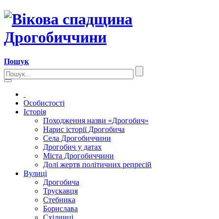
Пошук
Особистості
Історія
Походження назви «Дрогобич»
Нарис історії Дрогобича
Села Дрогобиччини
Дрогобич у датах
Міста Дрогобиччини
Долі жертв політичних репресій
Вулиці
Дрогобича
Трускавця
Стебника
Борислава
Східниці