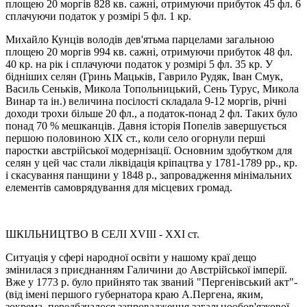
площею 20 моргів 828 кв. сажні, отримуючи прибуток 45 фл. 6
сплачуючи податок у розмірі 5 фл. 1 кр.
Михайло Кунців володів дев'ятьма парцелами загальною
площею 20 моргів 994 кв. сажні, отримуючи прибуток 48 фл.
40 кр. на рік і сплачуючи податок у розмірі 5 фл. 35 кр. У
бідніших селян (Гринь Мацьків, Гаврило Рудяк, Іван Смук,
Василь Сеньків, Микола Топольницький, Сень Турус, Микола
Винар та ін.) величина посілості складала 9-12 моргів, річні
доходи трохи більше 20 фл., а податок-понад 2 фл. Таких було
понад 70 % мешканців. Давня історія Попелів завершується
першою половиною XIX ст., коли село огорнули перші
паростки австрійської модернізації. Основним здобутком для
селян у цей час стали ліквідація кріпацтва у 1781-1789 рр., кр.
i скасування панщини у 1848 р., запровадження мінімальних
елементів самоврядування для місцевих громад.
ШКІЛЬНИЦТВО В СЕЛІ ХVIII - XXI ст.
Ситуація у сфері народної освіти у нашому краї дещо
змінилася з приєднанням Галичини до Австрійської імперії.
Вже у 1773 р. було прийнято так званий "Пергенівський акт"-
(від імені першого губернатора краю А.Пергена, яким,
зокрема, передбачалося запровадження загальнообов'язкової