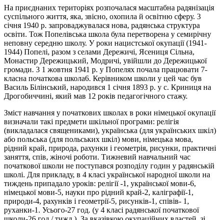
На приєднаних територіях розпочалася масштабна радянізація
суспільного життя, яка, звісно, охопила й освітню сферу. 3
січня 1940 р. запроваджувалася нова, радянська структура
освіти. Тож Попелівська школа була перетворена у семирічну
неповну середню школу. У роки нацистської окупації (1941-
1944) Попелі, разом з селами Дережичі, Ясениця Сільна,
Монастир Дережицький, Модричі, увійшли до Дережицької
громади. 3 1 жовтня 1941 р. у Попелях почала працювати 7-
класна початкова школа6. Керівником школи у цей час був
Василь Білінський, народився 1 cічня 1893 р. у с. Криниця на
Дрогобиччині, який мав 12 років педагогічного стажу.
Зміст навчання у початкових школах в роки німецької окупації
визначали такі предмети шкільної програми: релігія
(викладалася священиками), українська (для українських шкіл)
або польська (для польських шкіл) мови, німецька мова,
рідний край, природа, рахунки і геометрія, рисунки, практичні
заняття, спів, жіночі роботи. Тижневий навчальний час
початкової школи не поступався розподілу годин у радянській
школі. Для прикладу, в 4 класі української народної школи на
тиждень припадало уроків: релігії -1, української мови-6,
німецької мови-5, науки про рідний край-2, каліграфії-1,
природи-4, рахунків і геометрії-5, рисунків-1, співів- 1,
руханки-1. Усього-27 год. (у 4 класі радянської початкової
школи-26 год./ тижд.). За вказівкою окупаційних властей, зі