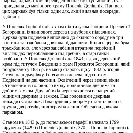
пароха, однак, після переведення його до Тустанович, була
приеднана до матірного храму Попелів Долішніх. При всіх
цих церквах був тільки один дяк, який виявляв посередні
здібності.
У Попелях Горішніх діяв храм під титулом Покрови Пресвятої
Богородиці із ялинового дерева на дубових підвалинах.
Церква була поділена відповідно до східного обряду на три
частини та оздоблена довкола піддашшям. Колись церква була
трьохбанною, але через занедбання втратила первісний
вигляд: дах переобладнано під гребінь, а старі ганки
розібрано. У Попелях Долішніх на 1843 р. діяв дерев'яний
храм під титулом Введення в храм Пресвятої Богородиці, який
побудовано у 1835 р. на місці старого, що у 1832 р. згорів.
Стояв на підмурівку, із тесаного дерева, під гонтом.
Поділений на дві частини. Освітлений через великі вікна.
Оснащений із головного входу подвійними дверима та
добрим замком. Другий вхід через захристя оснащений
міцними дверима із замком. Над головними дверима
знаходиться дашок. Ціла будівля у доброму стані та досить
зручна для розміщення згромадження. Обведена довкола
парканом.
Станом на 1843 р. до попелівської парафії належало 1799
віруючих (1429 із Попелів Долішніх, 370 із Попелів Горішніх).
Не спостерігалося публічного згіршення серед парафіян через