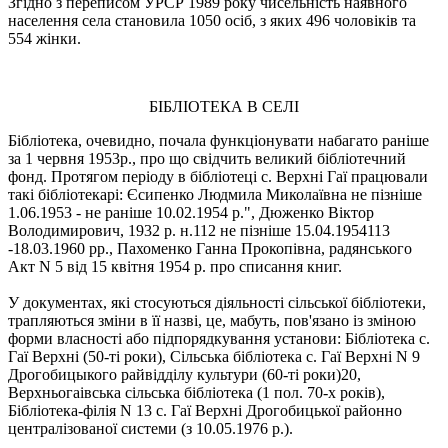
Згідно з переписом УРСР 1989 року чисельність наявного
населення села становила 1050 осіб, з яких 496 чоловіків та
554 жінки.
БІБЛІОТЕКА В СЕЛІ
Бібліотека, очевидно, почала функціонувати набагато раніше
за 1 червня 1953р., про що свідчить великий бібліотечний
фонд. Протягом періоду в бібліотеці с. Верхні Гaї працювали
такі бібліотекарі: Єсипенко Людмила Миколаївна не пізніше
1.06.1953 - не раніше 10.02.1954 p.", Дюженко Віктор
Володимирович, 1932 р. н.112 не пізніше 15.04.1954113
-18.03.1960 pp., Пахоменко Ганна Прокопівна, радянського
Акт N 5 від 15 квітня 1954 р. про списання книг.
У документах, які стосуються діяльності сільської бібліотеки,
трапляються зміни в її назві, це, мабуть, пов'язано із зміною
форми власності або підпорядкування установи: Бібліотека с.
Гаї Верхні (50-ті роки), Сільська бібліотека с. Гаї Верхні N 9
Дрогобицыкого райвідділу культури (60-ті роки)20,
Верхньогаівська сільська бібліотека (1 пол. 70-х рокiв),
Бібліотека-філія N 13 с. Гаї Верхні Дрогобицької районно
централізованої системи (з 10.05.1976 р.).