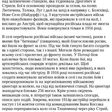
над залізничною станцією, яка з'єднювала Дрогобич зі
Стриєм. Бої в основному проходили за селом, на полях
Лютичина, Толока, Луг і далі на захід в напрямку с. Болехівці,
Нове Село (Найдорф) і т.д. З відступом австрійських військ
було евакуйовано фахівців, які працювали в селі на колї, і
вислано до Австрії, щоб окупаційна рoсійська влада не змогла
іх використовувати. Вони повернулися тільки в 1916 році.
В селі перебували російські війська (козачі частини), разом з
якими був "батюшка" (священик), який благословляв росіян,
які йшли на фронт за село. Під час боїв гинуло багато солдатів
як з однієї сторони, так і з іншої. Mогили були розкидані по
всьому селі і прилеглих до фронту полях. У Потоці біля
каплички було близько 10 могил. Коли йшли бої, від
артилерійських снарядів згоріло декілька хат. Щоб
захиститись, люди викопували в землі ями (криївки), в яких
ховались під час обстрілу. В 1916 році полонені російські
солдати викопували загиблих воїнів в селі і на полях боїв і
перезахоронювали іх на зорганізованому військовому
цвинтарі за колією, на схід від залізничної станції. На цвинтарі
знаходиться близько 256 могил. Крім усних свідчень
мешканців села, в літературі також залишились спогади,
описи цих подій. Зокрема, восени 1914р австрійці перейшли в
наступ i 14 жовтня сотня під командуванням Івана Коссака
перша переправилась коло села Тишимниці через ріку Стрий,