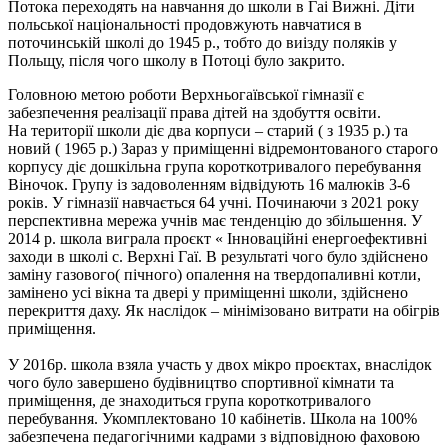
Потока переходять на навчання до школи в Гai Вижні. Діти
польської національності продовжують навчатися в
поточинській школі до 1945 р., тобто до виізду поляків у
Польщу, після чого школу в Потоці було закрито.
Головною метою роботи Верхньогаївської гімназії є
забезпечення реалізації права дітей на здобуття освіти.
На території школи діє два корпуси – старий ( з 1935 р.) та
новий ( 1965 р.) Зараз у приміщенні відремонтованого старого
корпусу діє дошкільна група короткотривалого перебування
Віночок. Групу із задоволенням відвідують 16 малюків 3-6
років. У гімназії навчається 64 учні. Починаючи з 2021 року
перспективна мережа учнів має тенденцію до збільшення. У
2014 р. школа виграла проєкт « Інноваційні енергоефективні
заходи в школі с. Верхні Гаї. В результаті чого було здійснено
заміну газового( пічного) опалення на твердопаливні котли,
замінено усі вікна та двері у приміщенні школи, здійснено
перекриття даху. Як наслідок – мінімізовано витрати на обігрів
приміщення.
У 2016р. школа взяла участь у двох мікро проєктах, внаслідок
чого було завершено будівництво спортивної кімнати та
приміщення, де знаходиться група короткотривалого
перебування. Укомплектовано 10 кабінетів. Школа на 100%
забезпечена педагогічними кадрами з відповідною фаховою