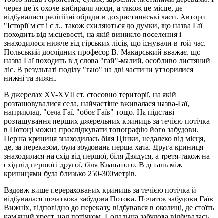
через це їх охоче вибирали люди, а також це місце, де
відбувалися релігійні обряди в дохристиянські часи. Автори
"Iсторії міст i cіл.. також схиляються до думки, що назва Гaї
походить від місцевості, на якій виникло поселення і
знаходилося нижче від гірських лісів, що існували в той час.
Польський дослідник професор В. Макарський вважає, що
назва Гаї походить від слова "гай"-малий, особливо листяний
ліс. В результаті поділу "гаю" на двi частини утворилися
нижні та вижні.
В джерелах XV-XVII ст. стосовно території, на якій
розташовувалися села, найчастіше вживалася назва-Гаї,
наприклад, "села Гaї, "обоє Гаїв" тощо. На підставі
розташування перших джерельних криниць за течією потічка
в Потоці можна прослідкувати топографію його забудови.
Перша криниця знаходилась біля Цішки, недалеко від мiсця,
де, за переказом, була збудована перша хата. Друга криниця
знаходилася на схід від першої, біля Дзядуся, а третя-також на
схід від першої і другої, біля Клапатого. Відстань між
криницями була близько 250-300метрів.
Вздовж вище перерахованих криниць за течією потічка й
відбувалася початкова забудова Потока. Початок забудови Гаїв
Вижніх, відповідно до переказу, відбувався в околиці, де стоїть
кам'яний хрест, над потічком. Подальша забудова відбувалась