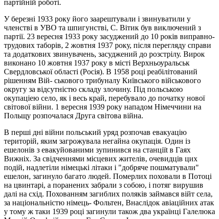
партійній роботі.
У березні 1933 року його заарештували і звинуватили у
членстві в УВО та шпигунстві, С. Вітик був виключений з
партії. 23 вересня 1933 року засуджений до 10 років виправно-
трудових таборів, 2 жовтня 1937 року, після перегляду справи
та додаткових звинувачень, засуджений до розстрілу. Вирок
виконано 10 жовтня 1937 року в місті Верхньоуральськ
Свердловської області (Росія). В 1958 році pеабілітований
рішенням Вій- ськового трибуналу Київського військового
округу за відсутністю складу злочину. Під польською
окупаціею село, як і весь край, перебувало до початку нової
світової війни. 1 вересня 1939 року нападом Німеччини на
Польщу розпочалася Друга світова війна.
В перші дні війни польський уряд розпочав евакуацію
територій, яким загрожувала негайна окупація. Один із
ешелонів з евакуйованими зупинився на станціїt в Гаях
Вижніх. За свідченнями місцевих жителів, очевидців цих
подій, надлетіли німецькі літаки і "добряче пошматували"
ешелон, загинуло багато людей. Померлих поховали в Потоці
на цвинтарі, а поранених забрали з собою, і потяг вирушив
далі на схід. Похованням загиблих поляків займався війт села,
за національністю німець- Фольтен, Внаслідок авіаційних атак
у тому ж таки 1939 році загинули також два українці Галелюка