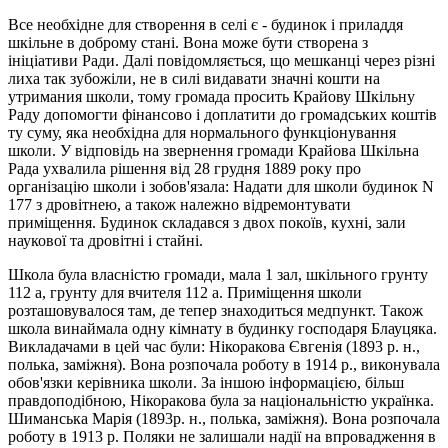
Все необхідне для створення в селі є - будинок і приладдя
шкільне в доброму стані. Вона може бути створена з
ініціативи Ради. Далі повідомляється, що мешканці через різні
лиха так зубожіли, не в силі видавати значні кошти на
утримания школи, тому громада просить Крайову Шкільну
Раду допомогти фінансово і доплатити до громадських коштів
ту суму, яка необхідна для нормального функціонування
школи. У відповідь на звернення громади Крайова Шкільна
Рада ухвалила рішення від 28 грудня 1889 року про
організацію школи і зобов'язала: Надати для школи будинок N
177 з дровітнею, а також належно відремонтувати
примiщення. Будинок складався з двох покоїв, кухні, зали
наукової та дровітні і стайні.
Школа була власністю громади, мала 1 зал, шкільного грунту
112 а, грунту для вчителя 112 а. Приміщення школи
розташовувалося там, де тепер знаходиться медпункт. Також
школа винаймала одну кімнату в будинку господаря Блауцяка.
Викладачами в цей час були: Hікоракова Євгенія (1893 р. н.,
полька, заміжня). Вона розпочала роботу в 1914 р., виконувала
обов'язки керівника школи. За іншою інформацією, більш
правдоподібною, Нікоракова була за національністю українка.
Шиманська Марія (1893р. н., полька, заміжня). Вона розпочала
роботу в 1913 р. Поляки не залишали надії на впровадження в