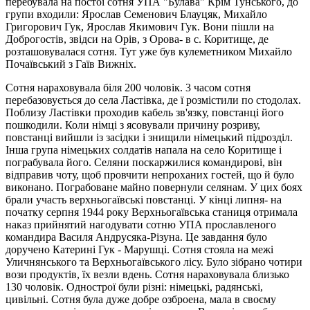
перебувала на постої сотня УПА "Булава" Крім Тунського, до
групи входили: Ярослав Семенович Блауцяк, Михайло
Григорович Гук, Ярослав Якимович Гук. Вони пішли на
Доброгостів, звідси на Орів, з Орова- в с. Коритище, де
розташовувалася сотня. Тут уже був кулеметником Михайло
Почаївський з Гаїв Вижніх.
Сотня нараховувала біля 200 чоловік. 3 часом сотня
перебазовується до села Ластівка, де ї розмістили по стодолах.
Поблизу Ластівки проходив кабель зв'язку, повстанці його
пошкодили. Коли німці з ясовували причину розриву,
повстанці вийшли із засідки і знищили німецький підрозділ.
Iнша група німецьких солдатів напала на село Коритище і
пограбувала його. Селяни поскаржилися командирові, він
відправив чоту, щоб провчити непроханих гостей, що й було
виконано. Пограбоване майно повернули селянам. У цих боях
брали участь верхньогaївські повстанці. У кінці липня- на
початку серпня 1944 року Верхньогаївська станиця отримала
наказ прийнятий нагодувати сотню УПА прославленого
командира Bасиля Андрусяка-Різуна. Це завдання було
доручено Катерині Гук - Марушці. Сотня стояла на межі
Уличнянського та Верхньогаївського лісу. Було зібрано чотири
вози продуктів, їх везли вдень. Сотня нараховувала близько
130 чоловік. Однострої були різні: німецькі, радянські,
цивільні. Сотня була дуже добре озброена, мала в своєму