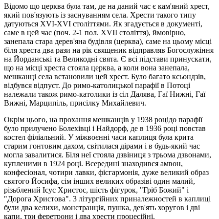
Відомо що церква була там, де на даний час є кам'яний хрест,
який пов'язують із заснуванням села. Хрести такого типу
датуються XVI-XVI cтoліттями. Як згадується в документі,
саме в цей час (поч. 2-1 пол. XVII століття), ймовірно,
занепала стара дерев'яна будівля (церква), саме на цьому місці
біля хреста два рази на рік священик відправляв Богослужіння
на Йорданські та Великодні свята. Є всі підстави принускати,
що на місці хреста стояла церква, а коли вона занепала,
мешканці села встановили цей хрест. Було багато ксьондзів,
відбувся відпуст. До римо-католицької парафії в Потоці
належали також римо-католики iз cіл Далява, Гaї Нижні, Гaї
Вижні, Марципіль, присілку Михайлевич.
Окрім цього, на прохання мешканців у 1938 роцідо парафії
було прилучено Болеxівці і Найдорф, де в 1936 році повстав
костел філіальний. У міжвоєнні часи каплиця була крита
старим гонтовим дахом, світилася дірами і в будь-який час
могла завалитися. Біля неї стояла дзвіниця з трьома дзвонами,
купленими в 1924 році. Всередині знаходився амвон,
конфесіонал, чотири лавки, фісгармонія, дуже великий образ
святого Йосифа, сім інших великих образіві один малий,
різьблений Iсyс Христос, шість фігурок, "Гріб Божий" і
"Дорога Христова". 3 літургійних приналежностей в каплиці
були два келихи, монстранція, пушка, дев'ять хоругов і дві
капи, три феретрони і два хрести процесійні.