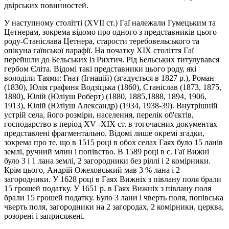
двірських повинностей.
У наступному столітті (XVII ст.) Гаї належали Гумецьким та
Цетнерам, зокрема відомо про одного з представників цього
роду-Станіслава Цетнера, старости теребовельського та
опікуна гаївської парафії. На початку XIX століття Гаї
перейшли до Бельських із Рихтич. Рід Бельських титулувався
гербом Єліта. Відомі такі представники цього роду, які
володіли Таями: Гнат (Iгнацій) (згадується в 1827 р.), Роман
(1830), Юлія графиня Водзіцька (1860), Станіслав (1873, 1875,
1880), Юлій (Юліуш Роберт) (1880, 1885,1888, 1894, 1906,
1913), Юлій (Юлiуш Александр) (1934, 1938-39). Внутрішній
устрій села, його розміри, населення, перелік об'єктів,
господарство в період XV -XIХ ст. в тогочасних документах
представлені фрагментально. Відомі лише окремі згадки,
зокрема про те, що в 1515 році в обох селах Гаях було 15 ланів
землі, ручний млин і попівство. В 1589 році в с. Гаї Вижні
було 3 і 1 лана землі, 2 загородники без ріллі і 2 комірники.
Крім цього, Андрій Ожеховський мав 3 % лана і 2
загородники. У 1628 році в Гаях Вижніх з півлану поля брали
15 грошей податку. У 1651 р. в Гаях Вижніх з півлану поля
брали 15 грошей податку. Було 3 лани і чверть поля, попівська
чверть поля, загородники на 2 загородах, 2 комірники, церква,
розорені і заприсяжені.