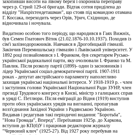
захопивши висоти на лівому березі i охороняла переправу
через р. Стрий 129-ої бригади. Відтак сотня приділена до
відділу "Нахріхтендеташман", що стояв під командою отамана
Г. Коссака, переходить через Орів, Урич, Східницю, де
відночивала і ночувала.
Видатною особою того пеpiоду, що народився в Гаях Вижніх,
був Семен Гнатович Вітик (21.02.1876-10.10.1937). Походив із
сім'і залізнодорожників. Навчався в Дрогобицькій гімназії.
Закінчив Перемишльську гімназію і Львівський університет. У
1892 році познайомився з І. Франком, був секретарем Русько-
української радикальної парти, яку очолювали I. Франко та М.
Павлик. Після розколу партії (1899)- один із засновників і
лідер Української соціал-демократичної партії. 1907-1911
роках - депутат австрійського парламенту наполегливо
захищав українські національні інтереси. У 1918-1919 p. - член
і заступник голови Української Національної Ради ЗУНР, член
президї Трудового конгресу в Києві, міністр з галицьких справ
в уряді С. Петлюри. Після еміграції до Відня (1919) виступив
проти обох українських урядів на вигнанні, пропагував
возз'єднання Західної України з Радянською Україною.
Видавав і редагував такі періодичні видання: "Боротьба",
"Нова Громада", Вперед". Переїxавши 1925р. до Харкова,
вступив до КП(б)У і працював редактором журналу
"Червоний клич" (1925-27). Від 1927 року перебував на