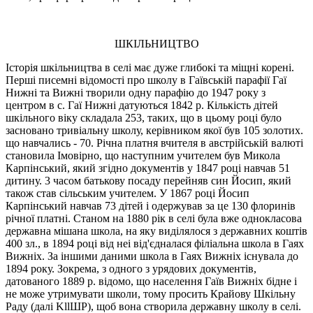
ШКІЛЬНИЦТВО
Історія шкільництва в селі має дуже глибокі та міщні корені.
Перші писемні відомості про школу в Гаївській парафії Гаї
Нижні та Вижні творили одну парафію до 1947 року з
центром в с. Гаї Нижні датуються 1842 р. Кількість дітей
шкільного віку складала 253, таких, що в цьому році було
засновано тривіальну школу, керівником якої був 105 золотих.
що навчались - 70. Pічна платня вчителя в австрійській валюті
становила Iмовірно, що наступним учителем був Микола
Карпінський, який згідно документів у 1847 році навчав 51
дитину. 3 часом батькову посаду перейняв син Йосип, який
також став сільським учителем. У 1867 році Йосип
Карпінський навчав 73 дітей і одержував за це 130 флоринів
річної платні. Станом на 1880 pік в селі була вже однокласова
державна мiшана школа, на яку виділялося з державних коштів
400 зл., в 1894 році від неі від'єдналася філіальна школа в Гаях
Вижніх. За іншими даними школа в Гаях Вижніх існувала до
1894 року. Зокрема, з одного з урядових документів,
датованого 1889 р. відомо, що населення Гаїв Вижніх бідне і
не може утримувати школи, тому просить Крайову Шкільну
Раду (далі KllШР), щоб вона створила державну школу в селі.