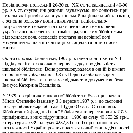
Порівнюючи польський 20-30 рр. XX ст. та радянський 40-90
рp. XX ст. окупаційні режими, зауважуємо, що ббліотеки при
читальнях Просвіти мали український національний характер,
а основна роль, яку вони виконували, національно-
патріотичне виховання та підвищення освітнього piвня
українського населення, натомість радянським бібліотекам
відводилася роль осередків пропаганди керівної ролі
комуністичної партії та агітації за соціалістичний спосіб
життя.
Окрім сільської бібліотеки, 1967 р. в інвентарній книзі N 1
відділу освіти зафіксовано першу згадку про діяльність
шкільної бібліотеки. Вона розташовувалася в одній із кімнат
старої школи, збудованої 1935р. Першим бібліотекарем
шкільної бібліотеки, про яку є відомості в документах, була
Івануса Катерина Василівна.
У 1979 р. керівником шкільної бібліотеки було призначено
Мисів Степанію Iванівну. З 3 вересня 1987 р. i, до сьогодні
посаду бібліотекаря обіймає Щудло Оксана Степанівна.
Бібліотечний фонд шкільної бібліотеки тепер становить 7325
примірників, з них: підручників - 1986 на суму 40 353,29 грн.,
літератури - 5339 на суму 4282,80 грн. Із проголошенням
незалежності України розпочинається новий етап у діяльності