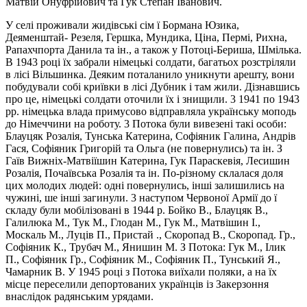
Матвій Онуфрійович та Гук Степан Іванович.
У селі проживали жидівські сім ї Бормана Юзика,
Деяменштай- Резеля, Гершка, Мундика, Ціна, Пермі, Рихна,
Рапахчпорта Данила та ін., а також у Потоці-Бериша, Шмілька.
В 1943 році їх забрали німецькі солдати, багатьох розстріляли
в лісі Bільшинка. Деяким поталанило уникнути арешту, вони
побудували собі криївки в ліci Дубник і там жили. Дізнавшись
про це, німецькі солдати оточили їх і знищили. 3 1941 по 1943
pр. німецька влада примусово відправляла українську моподь
до Німеччини на роботу. 3 Потока були вивезені такі особи:
Блауцяк Pозалія, Тунська Катерина, Софіяник Галина, Андрів
Гася, Софіяник Григорій та Ольга (не повернулись) та ін. З
Гаїв Вижніх-Матвіїшин Катерина, Гук Параскевія, Лесишин
Розалія, Почаївська Розалія та ін. По-pізному склалася доля
цих молодих людей: одні повернулись, інші залишились на
чужині, шe iнші загинули. 3 наступом Червоної Армії до ї
складу були мобілізовані в 1944 р. Бойко В., Блауцяк В.,
Галилюка М., Тук М., Глодан М., Гук М., Матвішин І.,
Москаль М., Луців П., Пристай ., Скоропад В., Скоропад. Гр.,
Софіяник К., Трубач М., Янишин М. З Потока: Гук М., Ілик
П., Софіяник Гр., Софіяник М., Cофіяник П., Тунський Я.,
Чамарник В. У 1945 році з Потока виїхали поляки, а на їх
місце переселили депортованих українців із Закерзоння
внаслідок радянським урядами.