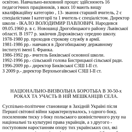
освітою. Навчально-виховний процес здійснюють 16
педагогічних працівників, з яких 10 мають вищу
кваліфікаційну категорію , 13- звання старший вчитель, 2 є
спеціалістами І категорії та 1 вчитель є спеціалістом. Директор
школи - ІКАЛО ВОЛОДИМИР ПАВЛОВИЧ. Народився
09.05.1960 р. в с. Новошиці Дрогобицького району Львівської
області. В 1977 р. закінчив Дорожівську середню школу.
1978-1980 рр. проходив строкову службу в армії.
1981-1986 рр.- навчався в Дрогобицькому державному
інституті імені І. Франка.
1986-1992 рр.- вчитель Биківської основної школи.
1992-1996 рр.- сільський голова Бистрицької сільської ради.
1996-2009 рр.- директор Биківської СЗШ І-ІІ ст.
З 2009 р.- директор Верхньогаївської СЗШ І-ІІ ст.
НАЦІОНАЛЬНО-ВИЗВОЛЬНА БОРОТЬБА В 30-50-х
РОКАХ ТА УЧАСТЬ В НІЙ МЕШКАНЦІВ СЕЛА.
Суспільно-політичне становище в Західній Україні після
Першої світової вiйни характеризувалось, з одного боку,
посиленням тиску з боку польського шовіністичного руху на
національні та культурні права українців, а з другого -
поступовим наростанням опору тих українських сил, які