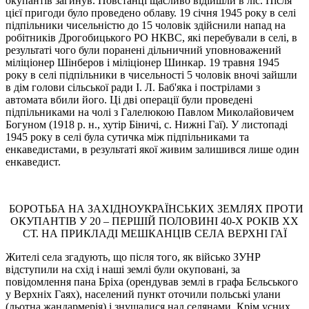
окупантів загинув. Повстанці щасливо відійшли в ліс. Після
цієї пригоди було проведено облаву. 19 cічня 1945 року в селі
підпільники чисельністю до 15 чоловік здійснили напад на
робітників Дрогобицького РО НКВС, які перебували в селі, в
результаті чого були поранені дільничний уповноважений
міліціонер Шінберов і міліціонер Шинкар. 19 травня 1945
року в селі підпільники в чисельності 5 чоловік вночі зайшли
в дім голови сільської ради I. Л. Баб'яка і пострілами з
автомата вбили його. Ці дві операції були проведені
підпільниками на чолі з Галелюкою Павлом Миколайовичем
Богуном (1918 р. н., хутір Біничі, с. Нижні Гаї). У листопаді
1945 року в селі була сутичка між підпільниками та
енкаведистами, в результаті якої живим залишився лише один
енкаведист.
БОРОТЬБА НА ЗАХІДНОУКРАЇНСЬКИХ ЗЕМЛЯХ ПРОТИ
ОКУПАНТІВ У 20 – ПЕРШІЙ ПОЛОВИНІ 40-Х РОКІВ ХХ
СТ. НА ПРИКЛАДІ МЕШКАНЦІВ СЕЛА ВЕРХНІ ГАЇ
Жителі села згадують, що після того, як військо ЗУНР
відступили на схід і наші землі були окуповані, за
повідомлення пана Бріха (орендував землі в графа Бєльського
у Верхніх Гаях), населений пункт оточили польські улани
(льотна жандармерія) і знущалися над селянами. Крім усних