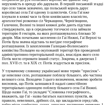
нерухомість в оренду або дарували. В першій письмовій згадці
про село також зазначено, що польський король дарує
королівські села Гаї одному із шляхтичів. Села Гаї вже
існували в княжі часи та були князівською власністю,
археологічні розкопки сіл Черкащини, Чернігівщини,
Галичини, Волині та іншої княжої доби дають підстави
стверджувати, що в середньому тогочасні села займали
територію 8 гектарів, на яких розташовувалось близько 50
дворів. Між початками заселення сіл Гai Нижні, Гаї Верхні та
Потік була значна відстань та вигідне географічне
розташування. Із захопленням Галицько-Волинського
киязівства Польщею на окупованій територї був проведений
адміністративно-теритоpiальний поділ, внаслідок якого село
Потік могло отримати інший статус. Зокрема, в джерелах I
пол. XVII ст. та в XIX ст. Потік згадується як присілок.
У тлумачному словнику української мови термін "присілок"-
це невелике село, розташоване поблизу більшого, або частина
великого села. Виходячи 3 цього визначення, можемо зробити
висновок, що Потік залишався й надалі самостійною
територіально одиницею поблизу більшого села Гаї Вижні.
Щодо назви Гaї, то укладачі "Словника географічного.,
вважають, що Гаї - назва багатьох населених пунктів, як
правило, невеликих, дрібних cіл, що закладалися серед гаїв,
тобто місць горбистих, сухих, зарослих листяними деревами. I