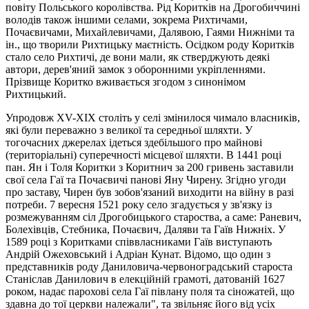
повіту Польського королівства. Рід Коритків на Дрогобиччині
володів також іншими селами, зокрема Рихтичами,
Почаєвичами, Михайлевичами, Далявою, Гаями Нижніми та
ін., що творили Рихтицьку маєтність. Осідком роду Коритків
стало село Рихтичі, де вони мали, як стверджують деякі
автори, дерев'яний замок з оборонними укріпленнями.
Прізвище Коритко вживається згодом з синонімом
Рихтицький.
Упродовж ХV-XIX століть у селі змінилося чимало власників,
які були переважно з великої та середньої шляхти. У
тогочасних джерелах ідеться здебільшого про майнові
(територіальні) суперечності місцевої шляхти. В 1441 році
пан. Ян і Толя Коритки з Коритнич за 200 гривень заставили
свої села Гаї та Почаєвичі панові Яну Чирену. Згідно угоди
про заставу, Чирен був зобов'язаний виходити на війну в разі
потреби. 7 вересня 1521 року село згадується у зв'язку із
розмежуванням сіл Дрогобицького староства, а саме: Раневич,
Болехівців, Стебника, Почаєвич, Даляви та Гаїв Нижніх. У
1589 році з Коритками співвласниками Гаїв виступають
Андрій Ожеховський i Адрiан Кунат. Відомо, що один з
представників роду Даниловича-червоноградський староста
Станіслав Данилович в елекційній грамоті, датованій 1627
роком, надає парохові села Гaї півлану поля та сіножатей, що
здавна до тої церкви належали", та звільняє його від усіх