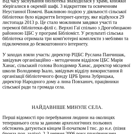
Від часу заснування бібліотека знаходилася у храмі, книжки
зберігалися в окремій шафі. 3 відкриттям та освяченням
Неустанної Помочі. Важливою подією у діяльності сільської
бібліотеки було відкриття Інтернет-центру, яке відбулося 29
листопада 2013 р. Це стало можливим завдяки участі та
перемозі бібліотеки-філії с. Верхні Гаї спільно з Дрогобицькою
районною ЦБС у програмі Бібліоміст. У результаті сільська
бібліотека отримала три комп'ютерні комплекти з меблями та
підключення до безкоштовного інтернету.
У заходах взяли участь: директор РЦБС Руслана Панчишак,
завідувач організаційно - методичним відділом ЦБС Марія
Ханас, сільський голова Володимир Ханас, директор місцевої
школи Володимир Iкало, завідувач відділу використання й
організації бібліотечного фонду ЦРБ Ірина Зубрицька,
директор Народного дому а лина Повханич, працівники
сільської ради та громада села.
НАЙДАВНІШЕ МИНУЛЕ СЕЛА.
Перші відомості про перебування людини на околицях
тепершнього села за даними археологічних польових
обстежень датуються кінцем II-початком I тис. до н.е. (пізня
бронза-поч. заліза). 2-3 червня 2006 року працівниками