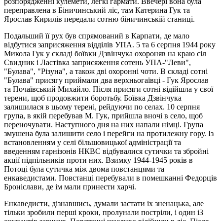
розпорядженні кулемети, легкі гармати. Ввечері вона була
переправлена в Біничинський ліс, там Катерина Гук та
Ярослав Кирилів передали сотню біничинській станиці.
Подальший її рух був спрямований в Карпати, де мало
відбутися заприсяження відділів УПА. 5 та 6 серпня 1944 року
Микола Гук у складі боївки Дзвінчука охороняв на краю сіл
Свидник і Ластівка заприсяження сотень УПА-"Леви",
"Булава", "Piзуна", а також дві охоронні чоти. В складі сотні
"Булава" присягу приймали два верхньогаївці - Гук Ярослав
та Почаївський Михайло. Після присяги сотні відійшла у свої
терени, щоб продовжити боротьбу. Боївка Дзвінчука
залишилася в цьому терені, рейдуючи по селах. 10 серпня
група, в якій перебував М. Гук, прийшла вночі в село, щоб
переночувати. Наступного дня на них напали німці. Група
змушена була залишити село i перейги на протилежну гору. Iз
встановленням у селі більшовицької адміністрації та
введенням гарнізонів НКВС відбувалися сутички та збройні
акції підпільників проти них. Взимку 1944-1945 років в
Потоці була сутичка між двома повстанцями та
енкаведистами. Повстанці перебували в помешканні Федорців
Броніслави, де ім мали принести харчі.
Енкаведисти, дізнавшись, думали застати ix зненацька, але
тільки зробили перші кроки, пролунали постріли, і один i3