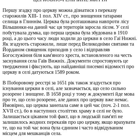
Першу згадку про церкву можна дізнатися з переказу
старожилів XIII- 1 пол. XIV ст., про знищення татарами
селища в Глиннім. Церква була розташована навпроти лісу
Bільшинки-на даний час ця територія заросла лісом. У селі
побутувала думка, що перша церква була збудована в 1910
році, а до цього часу люди ходили до церкви в село Гаї Нижні.
Як згадують старожили, лише перед Великодніми святами та
Йорданом священик приходив у село і відправляв
Богослужіння біля кам'яного хреста, встановленого на честь
заснування села Гаїв Вижніх. Документи спростовують це
твердження і фіксують, що найдавніші писемні відомості про
церкву в селi датуються 1589 роком.
В Поборовому реєстрi за 1651 рік також згадується про
існування церкви в селі, але зазначається, що село сильно
розорене і знищене. В 1658 році у тому ж документі йде мова
про те, що село розорене, але даних про церкву вже немає.
Ймовірно, що церква занепала саме в цей час (поч. 2-1 пол.
XVII ст.), бо в наступних століттях храму в селі не було.
Залишається цікавим той факт, що в людській пам'яті не
залишилось жодних переказів про цю церкву, якщо врахувати
те, що на той час вона була єдиним і часто відвідуваним
місцем для мешканців села.