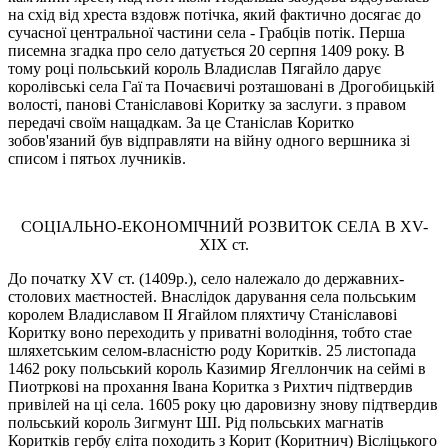
на схід від хреста вздовж потічка, який фактично досягає до
сучасної центральної частини села - Грабців потік. Перша
писемна згадка про село датується 20 серпня 1409 року. В
тому році польський король Владислав Пягайло дарує
королівські села Гаї та Почаєвичі розташовані в Дрогобицькій
волості, панові Станіславові Коритку за заслуги. з правом
передачі своїм нащадкам. За це Станіслав Коритко
зобов'язаний був відправляти на війну одного вершника зі
списом і пятьох лучників.
СОЦІАЛЬНО-ЕКОНОМІЧНИЙ РОЗВИТОК СЕЛА В XV-
XIX ст.
До початку XV ст. (1409р.), село належало до державних-
столових маєтностей. Внаслідок дарування села польським
королем Владиславом II Ягайлом пляхтичу Станіславові
Коритку воно переходить у приватні володіння, тобто стае
шляхетським селом-власнiстю роду Коритків. 25 листопада
1462 року польський король Казимир Ягеллончик на сеймі в
Пиотркові на прохання Івана Коритка з Рихтич підтвердив
привілей на ці села. 1605 року цю даровизну знову підтвердив
польський король Зигмунт ШI. Рід польських магнатів
Коритків гербу єліта походить з Корит (Коритнич) Bісліцького