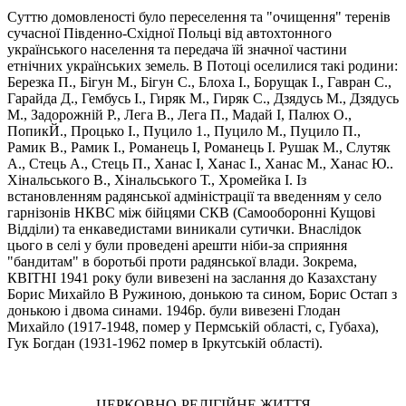
Суттю домовленості було переселення та "очищення" теренів
сучасної Південно-Східної Польці від автохтонного
українського населення та передача їй значної частини
етнічних українських земель. В Потоці оселилися такі родини:
Березка П., Бігун М., Бігун С., Блоха І., Борущак I., Гавран С.,
Гарайда Д., Гембусь І., Гиряк М., Гиряк С., Дзядусь М., Дзядусь
М., Задорожній Р., Лега В., Лега П., Мадай I, Палюх О.,
ПопикЙ., Процько І., Пуцило 1., Пуцило М., Пуцило П.,
Рамик В., Рамик I., Романець І, Романець І. Рушак М., Слутяк
А., Стець А., Стець П., Ханас І, Ханас І., Ханас М., Ханас Ю..
Xінальського В., Хінальського Т., Хромейка І. Із
встановленням радянської адміністрації та введенням у село
гарнізонів НКВС між бійцями СКВ (Самооборонні Кущові
Відділи) та енкаведистами виникали сутички. Внаслідок
цього в селі у були проведені арешти ніби-за сприяння
"бандитам" в боротьбі проти радянської влади. Зокрема,
КBITHI 1941 року були вивезені на заслання до Казахстану
Борис Михайло В Ружиною, донькою та сином, Борис Остап з
донькою і двома синами. 1946р. були вивезені Глодан
Михайло (1917-1948, помер у Пермській області, с, Губаха),
Гук Богдан (1931-1962 помер в Іркутській області).
ЦЕРКОВНО-РЕЛІГІЙНЕ ЖИТТЯ