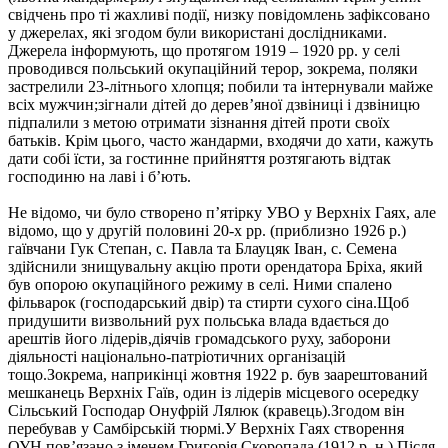
свідчень про ті жахливі події, низку повідомлень зафіксовано
у джерелах, які згодом були використані дослідниками.
Джерела інформують, що протягом 1919 – 1920 рр. у селі
проводився польський окупаційний терор, зокрема, поляки
застрелили 23-літнього хлопця; побили та інтернували майже
всіх мужчин;зігнали дітей до дерев’яної дзвіниці і дзвіницю
підпалили з метою отримати зізнання дітей проти своїх
батьків. Крім цього, часто жандарми, входячи до хати, кажуть
дати собі їсти, за гостинне прийняття розтягають відтак
господиню на лаві і б’ють.
Не відомо, чи було створено п’ятірку УВО у Верхніх Гаях, але
відомо, що у другій половині 20-х рр. (приблизно 1926 р.)
гаївчани Гук Степан, с. Павла та Блауцяк Іван, с. Семена
здійснили знищувальну акцію проти орендатора Бріха, який
був опорою окупаційного режиму в селі. Ними спалено
фільварок (господарський двір) та стирти сухого сіна.Щоб
придушити визвольний рух польська влада вдається до
арештів його лідерів,діячів громадського руху, заборони
діяльності національно-патріотичних організацій
тощо.Зокрема, наприкінці жовтня 1922 р. був заарештований
мешканець Верхніх Гаїв, один із лідерів місцевого осередку
Сільський Господар Онуфрій Лялюк (кравець).Згодом він
перебував у Самбірській тюрмі.У Верхніх Гаях створення
ОУН пов’язано з іменем Григорія Скоропада (1912 р. н.).Після