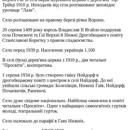
Трійці 1910 р. Неподалік від села розташоване заповідне
урочище "Лази".
Село розташоване на правому березі річки Ворони.
20 серпня 1409 року король Владислав II Ягайло подарував
села Почаєвичі та
Гаї Верхні
й Нижні Дрогобицького повіту
Станіславові Коритку з правом спадкоємства.
Село перед 1939 р. Населення: українців 1.100
В селі (була) дерев'яна церква з 1910 р., дім читальні
"Просвіти", кооператива.
1 серпня 1934 р. було створено гміну Нойдорф в
дрогобицькому повіті з центром в селі Найдорф. До неї
увійшли сільські громади: Болехівців, Нижніх Гаїв, Нойдорф,
Почаєвичів, Раневичі.
Село дуже свідоме національно. Найбільш оживлена в повіті
читальня «Просвіти». Один з найкращих самоосвітніх гуртків
молоді, театральний гурток.
Село належало до парафії в Гаях Нижніх.