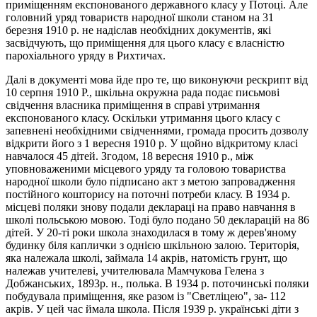
приміщенням експонованого державного класу у Потоці. Але
головний уряд товариств народної школи станом на 31
березня 1910 р. не надіслав необхідних документів, які
засвідчують, що примiщення для цього класу є власністю
пароxiального уряду в Рихтичах.
Далі в документі мова йде про те, що виконуючи рескрипт від
10 серпня 1910 P., шкільна окружна рада подає письмові
свідчення власника приміщення в справі утримання
експонованого класу. Оскільки утримання цього класу с
запевнені необхідними свідченнями, громада просить дозволу
відкрити його з 1 вересня 1910 р. У щойно відкритому класі
навчалося 45 дітей. Згодом, 18 вересня 1910 р., між
уповноваженими місцевого уряду та головою товариства
народної школи було підписано акт з метою запровадження
постійного кошторису на поточні потреби класу. В 1934 р.
місцеві поляки знову подали деклараці на право навчання в
школі польською мовою. Тоді було подано 50 декларацій на 86
дітей. У 20-ті роки школа знаходилася в тому ж дерев'яному
будинку біля каплички з однією шкільною залою. Територія,
яка належала школі, займала 14 акрів, натомість грунт, що
належав учителеві, учителювала Мамчукова Гелена з
Добжанських, 1893р. н., полька. В 1934 р. поточинські поляки
побудувала приміщення, яке разом із "Светліцею", за- 112
акрів. У цей час ймала школа. Після 1939 р. українські діти з