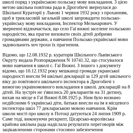
школі поряд з українською польську мову викладання. 3 цією
метою шкільна повітова рада в Дрогобичі звернулася до
Шкільної Кураторії у Львові 1 червня 1932 року з проханням,
щоб в трикласовій загальній школі запровадити польсько-
українську мову викладання, Інспектор Мельнарович. У
зверненні відзначається, що село Гаї вижні заселене польською
народністю, яка прагне виховати своіх дітей добрими
громадянами держави, а навчання Польсько-української мови
задовольнить хоч трохи їх прагнення.
Відомо, що 12.08.1932 р. кураторія Шкільного Львівського
Окруту видала Розпорядження N 10741.32, що стосувалося
мови навчання в школі с. Гаї Вижні. З іншого з документу
відомо, що 10.12.1932 року мешканці громади укранської
народності внесли 94 шкільні декларації за 129 дгей шкільного
віку до повітового шкільного iнспектора в Дрогобичі з
вимогою украіномовного викладання в школі. декларацій на 8
дітей. На зустріч не з'явились 20 декларантів на 31 дитину,
вихав на місце в Гаї Вижні 8.08.1925 р. Ним було визнано
недійсними 6 українські діти, батьки внесли на ім я мiсцевого
інспектора шкіл 77 деклараською мовою навчання. Крім
школи мості про школу в Потоці датуються 24 липня 1909 р.
Саме тоді, виконуючи рескрипт, Цісарсько-королівська
крайова шкільна рада надіслала результати переговорів між
зацікавленими сторонами стосовно забезпечення