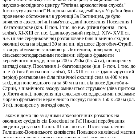
науково-дослідного центру "Рятівна археологічна служба"
Інституту археології Національної академії наук України було
проведено обстеження в урочищі За Гостинцем, де було
виявлено археологічні пам'ятки-давні поселення Поселення I
-багатошарове (кін. II-поч. I тис. до н.е. (пізня бронза - поч.
заліза), XI-XIII ст. н.e. (давньоруський період), ХIV- XVII ст.
н.е. (пізне середньовіччя) розташоване біля північно-східної
околиці села на віддалі 30 м на пн. від шосе Дрогобич-Стрий,
зі сходу обмежене заплавою р. Лютичина; поверхня під
сільськогосподарськими посівами; зібрано фраменти
керамічного посуду; площа 200 х 250м (бл. 4 га), поширене у
вигляді овалу. Поселення 1- багатошарове (кін. I- поч. 1 тис. до
н. е. (пізня бронза поч. заліза), XI -XIII ст. н. е. (давньоруський
період) розташоване біля північної околиці села за 400 м на
захід від попереднього та за 50 м на пн. від шосе Дрогобич-
Стрий, з північного-заходу омивається струмком (ліва притока
р. Лютичина), поверхня під сільськогосподарськими посівами;
зібрано фрагменти керамічного посуду; плоша 150 х 200 м (бл.
3 га), поширене у вигляді овалу.
Також відомо що за даними археологічних розкопок на
околицях сyсідніх сіл Болехівці та Гаї Нижні перебування
людини датується II-поч. ІІІ тис. до н. е. Пiсля захоплення
Галицыко-Волинського князівства Польщею князівські маєтки
потрапили до рук польських королів, які здавали таку