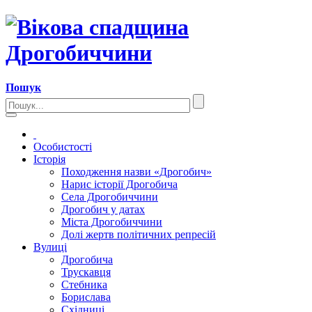
Пошук
Особистості
Історія
Походження назви «Дрогобич»
Нарис історії Дрогобича
Села Дрогобиччини
Дрогобич у датах
Міста Дрогобиччини
Долі жертв політичних репресій
Вулиці
Дрогобича
Трускавця
Стебника
Борислава
Східниці