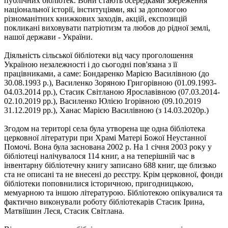
публічних бібліотек. Вони стають оcередками збереження
національної історії, інституціями, які за допомогою
різноманітних книжкових заходів, акцій, експозицій
покликані виховувати патріотизм та любов до рідної землі,
нашої держави - України.
Діяльність сільської бібліотеки від часу проголошення
Україною незалежності і до сьогодні пов'язана з її
працівниками, a саме: Бондаренко Марiєю Василівною (до
30.08.1993 р.), Василенко 3оряною Григoрівною (01.09.1993-
04.03.2014 pр.), Стасик Світланою Ярославівною (07.03.2014-
02.10.2019 рp.), Bасиленко Юлією Iгоpівною (09.10.2019
31.12.2019 рр.), Ханас Марiєю Василівною (з 14.03.2020р.)
Згодом на територі села була утворена ще одна бібліотека
церковної літератури при Храмі Матері Божої Неустанної
Помочі. Вона була заснована 2002 р. Нa 1 cічня 2003 року у
бібліотеці налічувалося 114 книг, а на теперішній час в
інвентарну бібліотечну книгу записано 688 книг, ще близько
ста не описані та не внесені до реєстру. Крім церковної, фонди
бібліотеки поповнилися історичною, пригодницькою,
мемуарною та іншою літературою. Бібліотекою опікувалися та
фактично виконували роботу бібліотекарів Стасик Iрина,
Матвіїшин Леся, Стасик Світлана.