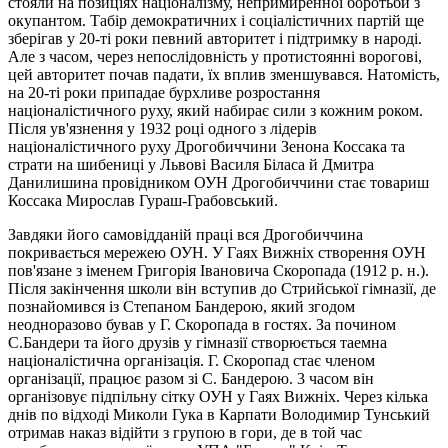
стояли на позиціях націоналізму, непримиренної боротьби з
окупантом. Табір демократичних і соціалістичних партій ще
зберігав у 20-ті роки певний авторитет і підтримку в народі.
Але з часом, через непослідовність у протистоянні ворогові,
цей авторитет почав падати, їх вплив зменшувався. Натомість,
на 20-ті роки припадае бурхливе розростання
націоналістичного руху, який набирає сили з кожним роком.
Після ув'язнення у 1932 році одного з лідерів
націоналістичного руху Дрогобиччини Зенона Коссака та
страти на шибениці у Львові Василя Біласа й Дмитра
Данилишина провідником ОУН Дрогобиччини стає товариш
Коссака Мирослав Гураш-Грабовський.
Завдяки його самовідданій праці вся Дрогобиччина
покривається мережею ОУН. У Гаях Вижніх створення ОУН
пов'язане з іменем Григорія Івановича Скоропада (1912 р. н.).
Після закінчення школи він вступив до Стрийської гімназії, де
познайомився із Степаном Бандерою, який згодом
неодноразово бував у Г. Скоропада в гостях. За почином
С.Бандери та його друзів у гімназії створюється таемна
націоналістична організація. Г. Скоропад стає членом
організації, працює разом зі С. Бандерою. 3 часом він
організовує підпільну сітку ОУН у Гаях Вижніx. Через кілька
днів по відході Миколи Гука в Карпати Володимир Тунський
отримав наказ відійти з групою в гори, де в той час