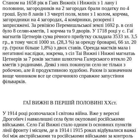
Станом на 1658 рік в Гаях Вижніх і Нижніх з 1 лану і
половини, загородників на 2 загородах брали податку по 4
гроші. Було 8 ланів і 3 чверті поля, млин з 1 колом, корчма,
загородники на 4 загородах, 4 комірники, розорені і
заприсяжені. За ревізією Перемишльської землі 1692 р. в селі
було 8 селян-кметів, 1 корчма та 9 дворів. У 1718 році у с. Гaї
магнатів Цетнерів сума річного прибутку складала 3533 зл. 3,5
гр., в тому числі 1000 зл. (28,3 %) за оренду броварні, 66 зл. 20
гр. (трохи більше 1,8%) з двох ставів. Оренда маєтків мала і
негативні наслідки, зокрема, з сіл Tai Вижні і Нижні магнатаь
Цетнерів за 7 років застави шляхтича Галерського втекло 20
кметів з родинами. Деякі з них покинули село не тільки з
робочою, але й продуктивною худобою. Разом із зазначеним
вище чинником все це спричиняло справжне запустіння
фільварків.
ГАЇ ВИЖНІ В ПЕРШІЙ ПОЛОВИНІ ХХст.
У 1914 році розпочалася I світова війна. Вже у вересні
Дрогобич і навколишні села були окуповані російськими
військами. Село Гаї Вижні стало одним із основних пунктів
лінії фронту і місцем, де в 1914 i 1915 роках відбувалися важкі
бої між австрійськими та рoсійськими військами за контроль