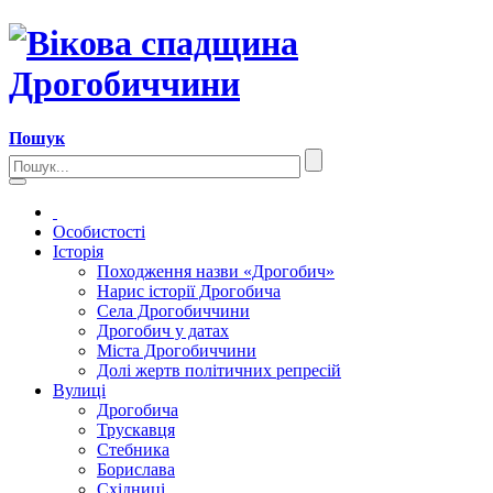
Пошук
Особистості
Історія
Походження назви «Дрогобич»
Нарис історії Дрогобича
Села Дрогобиччини
Дрогобич у датах
Міста Дрогобиччини
Долі жертв політичних репресій
Вулиці
Дрогобича
Трускавця
Стебника
Борислава
Східниці