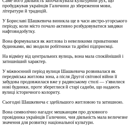
Саме його діяльність започаткувала культурний рух, що
пробуджував українців Галичини до збереження мови,
літератури й традицій.
У Бориславі Шашкевича виникла ще в часи австро-угорського
періоду, коли місто почало активно розбудовуватися завдяки
нафтовидобутку.
Вона формувалася як житлова із невеликими приватними
будинками, які зводили робітники та дрібні підприємці.
На відміну від центральних вулиць, вона мала спокійніший і
затишніший характер.
У міжвоєнний період вулиця Шашкевича розвивалася як
передміська житлова зона, а після Другої світової війни її
забудова продовжилася вже у радянському стилі — з’явилися
нові будинки, проте збереглися й старі садиби, що надають
вулиці історичного колориту.
Сьогодні Шашкевича є здебільшого житловою та затишною.
Вона символічно нагадує мешканцям про духовного
провідника українців Галичини, чия діяльність мала величезне
значення для розвитку національної культури.