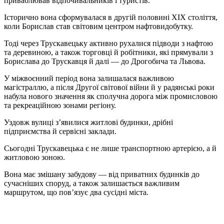
приваблював відпочивальників і туристів.
Історично вона сформувалася в другій половині XIX століття,
коли Борислав став світовим центром нафтовидобутку.
Тоді через Трускавецьку активно рухалися підводи з нафтою
та деревиною, а також торговці й робітники, які прямували з
Борислава до Трускавця й далі — до Дрогобича та Львова.
У міжвоєнний період вона залишалася важливою
магістраллю, а після Другої світової війни й у радянські роки
набула нового значення як сполучна дорога між промисловою
та рекреаційною зонами регіону.
Уздовж вулиці з’явилися житлові будинки, дрібні
підприємства й сервісні заклади.
Сьогодні Трускавецька є не лише транспортною артерією, а й
житловою зоною.
Вона має змішану забудову — від приватних будинків до
сучасніших споруд, а також залишається важливим
маршрутом, що пов’язує два сусідні міста.