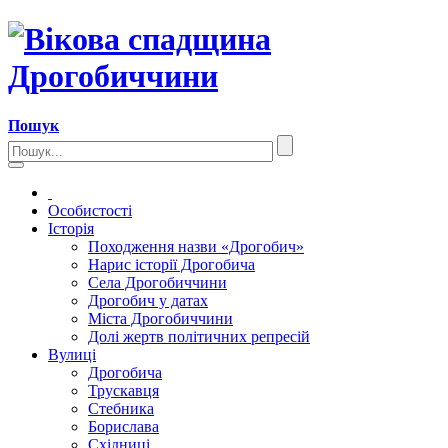
Пошук
Особистості
Історія
Походження назви «Дрогобич»
Нарис історії Дрогобича
Села Дрогобиччини
Дрогобич у датах
Міста Дрогобиччини
Долі жертв політичних репресій
Вулиці
Дрогобича
Трускавця
Стебника
Борислава
Східниці