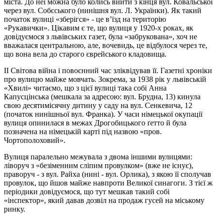
міста. До неї можна було колись вийти з кінця вул. Ковальської
через вул. Собєського (нинішня вул. Л. Українки). Як такий
початок вулиці «зберігся» - це в’їзд на територію
«Рукавички». Цікавим є те, що вулиця у 1920-х роках, як
довідуємося з львівських газет, була «забрукована», хоч не
вважалася центральною, але, вочевидь, це відбулося через те,
що вона вела до старого єврейського кладовища.
ІІ Світова війна і повоєнний час зліквідував її. Газетні хроніки
про вулицю майже мовчать. Зокрема, за 1938 рік у львівській
«Хвилі» читаємо, що з цієї вулиці така собі Анна
Капусцінська (мешкала за адресою: вул. Брудна, 13) кинула
свою десятимісячну дитину у саду на вул. Сенкевича, 12
(початок нинішньої вул. Франка). У часи німецької окупації
вулиця опинилася в межах Дрогобицького ґетто й була
позначена на німецькій карті під назвою «пров.
Чортополоховий».
Вулиця паралельно межувала з двома іншими вулицями:
ліворуч з «безіменним сліпим провулком» (вже не існує),
праворуч - з вул. Райха (нині - вул. Орлика), з якою її сполучав
провулок, що йшов майже навпроти Великої синагоги. З тієї ж
періодики довідуємося, що тут мешкав такий собі
«інспектор», який давав дозвіл на продаж гусей на міському
ринку.