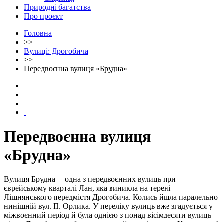
Природні багатства
Про проєкт
Головна
>>
Вулиці: Дрогобича
>>
Передвоєнна вулиця «Брудна»
Передвоєнна вулиця
«Брудна»
Вулиця Брудна – одна з передвоєнних вулиць при
єврейському кварталі Лан, яка виникла на терені
Лішнянського передмістя Дрогобича. Колись йшла паралельно
нинішній вул. П. Орлика. У переліку вулиць вже згадується у
міжвоєнний період й була однією з понад вісімдесяти вулиць