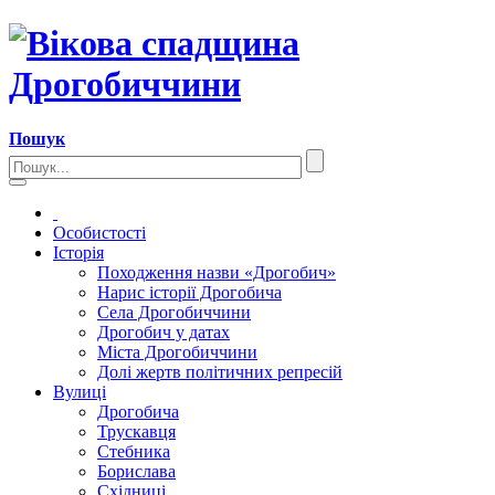
Пошук
Особистості
Історія
Походження назви «Дрогобич»
Нарис історії Дрогобича
Села Дрогобиччини
Дрогобич у датах
Міста Дрогобиччини
Долі жертв політичних репресій
Вулиці
Дрогобича
Трускавця
Стебника
Борислава
Східниці