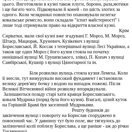
цього. Виготовляли в кузні також плуги, борони, рала,мотики
і ще багато чого. Підковували й коней - по шість злотих за
одного. Коли челядники повністю опановували нелегке
ковальське ремесло, вони складали "іспит майстерності" і
лише тоді отримували право на відкриття власної кузні.
Крім
Сирватки, мали свої кузні вже згадувані Г. Мороз, М. Мороз,
Штаєр, Мацюрак, Хруневич, Кузікевич з вулиці
Бориславської, Й. Коссак з теперішньої вулиці Лесі Українки, а
також ще один Мороз ( його кузня стояла на початку
нинішньої вулиці М. Грушевського, зліва), П. Копач з вулиці
Самбірської, Кушнір з вулиці Цвинтарної та ін.
Біля розвилки вулиць стояла кузня Лемеха. Коли
її знесли, тут вимурували високий фундамент і встановили
велику дерев'яну бочку з водою на випадок пожежі. Після
Великої Вітчизняної війни розвилку впорядкували.
Залишаються позаду старі хати кравця Бориславського,
коваля Мудрика (поряд була його кузня). Взагалі, цілий куток
на Горішній Брамі був заселений Мудриками.
Решту будинків до
закінчення вулиці і повороту на Борислав споруджено в
повоєнний час. У давнину тут було поле, яке тягнулось до
залізничної колії поблизу Борислава, а ще раніше - аж до річки
Тисменниці.