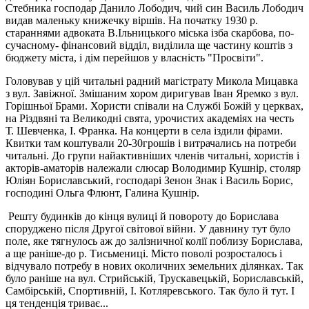
Стебника господар Данило Лободич, чий син Василь Лободич
видав маленьку книжечку віршів. На початку 1930 р.
стараннями адвоката В.Ільницького міська ізба скарбова, по-
сучасному- фінансовий відділ, виділила ще частину коштів з
бюджету міста, і дім перейшов у власність "Просвіти".
Головував у цій читальні радний магістрату Микола Мицавка
з вул. Завіжної. Змішаним хором диригував Iван Яремко з вул.
Горішньої Брами. Хористи співали на Службі Божій у церквах,
на Різдвяні та Великодні свята, урочистих академіях на честь
Т. Шевченка, I. Франка. На концерти в села іздили фірами.
Квитки там коштували 20-30грошів і витрачались на потреби
читальні. До групи найактивніших членів читальні, хористів і
акторів-аматорів належали слюсар Володимир Кушнір, столяр
Юліян Бориславський, господарі Зенон Знак і Василь Борис,
господині Ольга Флюнт, Галина Кушнір.
Решту будинків до кінця вулиці й повороту до Борислава
споруджено після Другої світової війни. У давнину тут було
поле, яке тягнулось аж до залізничної колії поблизу Борислава,
а ще раніше-до р. Тисьмениці. Mісто поволі розросталось і
відчувало потребу в нових околичних земельних ділянках. Так
було раніше на вул. Стрийській, Трускавецькій, Бориславській,
Самбірській, Спортивній, I. Котляревського. Так було й тут. І
ця тенденція триває...