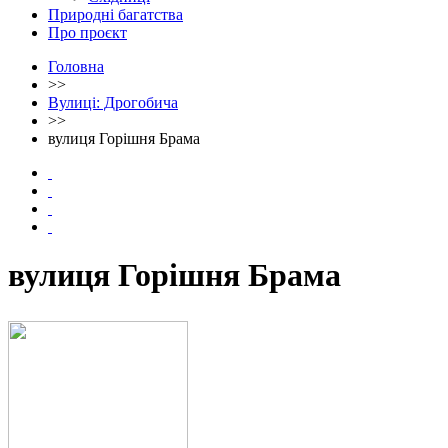
Природні багатства
Про проєкт
Головна
>>
Вулиці: Дрогобича
>>
вулиця Горішня Брама
вулиця Горішня Брама