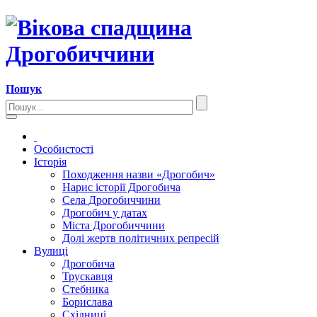
Пошук
Особистості
Історія
Походження назви «Дрогобич»
Нарис історії Дрогобича
Села Дрогобиччини
Дрогобич у датах
Міста Дрогобиччини
Долі жертв політичних репресій
Вулиці
Дрогобича
Трускавця
Стебника
Борислава
Східниці