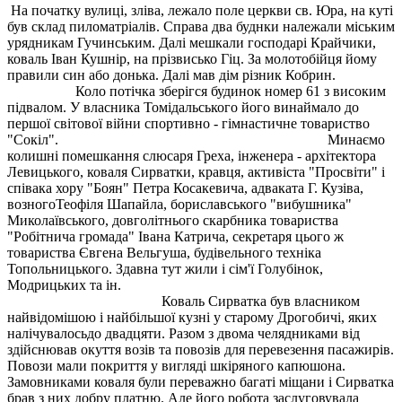
На початку вулиці, зліва, лежало поле церкви св. Юра, на куті
був склад пиломатріалів. Справа два буднки належали міським
урядникам Гучинським. Далі мешкали господарі Крайчики,
коваль Іван Кушнір, на прізвисько Гіц. За молотобійця йому
правили син або донька. Далі мав дім різник Кобрин.
Коло потічка зберігся будинок номер 61 з високим
підвалом. У власника Томідальського його винаймало до
першої світової війни спортивно - гімнастичне товариство
"Сокіл". Минаємо
колишні помешкання слюсаря Греха, інженера - архітектора
Левицького, коваля Сирватки, кравця, активіста "Просвіти" і
співака хору "Боян" Петра Косакевича, адваката Г. Кузіва,
возногоТеофіля Шапайла, бориславського "вибушника"
Миколаївського, довголітнього скарбника товариства
"Робітнича громада" Івана Катрича, секретаря цього ж
товариства Євгена Вельгуша, будівельного техніка
Топольницького. Здавна тут жили і сім'ї Голубінок,
Модрицьких та ін.
Коваль Сирватка був власником
найвідомішою і найбільшої кузні у старому Дрогобичі, яких
налічувалосьдо двадцяти. Разом з двома челядниками від
здійснював окуття возів та повозів для перевезення пасажирів.
Повози мали покриття у вигляді шкіряного капюшона.
Замовниками коваля були переважно багаті міщани і Сирватка
брав з них добру платню. Але його робота заслуговувала