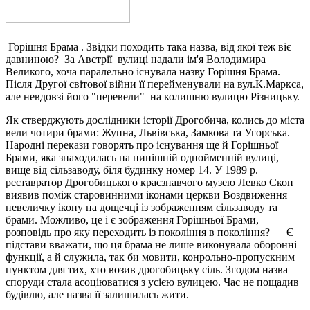
Горішня Брама . Звідки походить така назва, від якої теж віє
давниною? За Австрії вулиці надали ім'я Володимира
Великого, хоча паралельно існувала назву Горішня Брама.
Після Другої світової війни її перейменували на вул.К.Маркса,
але невдовзі його "перевели" на колишню вулицю Різницьку.
Як стверджують дослідники історії Дрогобича, колись до міста
вели чотири брами: Жупна, Львівська, Замкова та Угорська.
Народні перекази говорять про існування ще й Горішньої
Брами, яка знаходилась на нинішній однойменній вулиці,
вище від сільзаводу, біля будинку номер 14. У 1989 р.
реставратор Дрогобицького краєзнавчого музею Левко Скоп
виявив поміж старовинними іконами церкви Воздвиження
невеличку ікону на дощечці із зображенням сільзаводу та
брами. Можливо, це і є зображення Горішньої Брами,
розповідь про яку переходить із покоління в покоління? Є
підстави вважати, що ця брама не лише виконувала оборонні
функції, а й служила, так би мовити, конрольно-пропускним
пунктом для тих, хто возив дрогобицьку сіль. Згодом назва
споруди стала асоціюватися з усією вулицею. Час не пощадив
будівлю, але назва її залишилась жити.