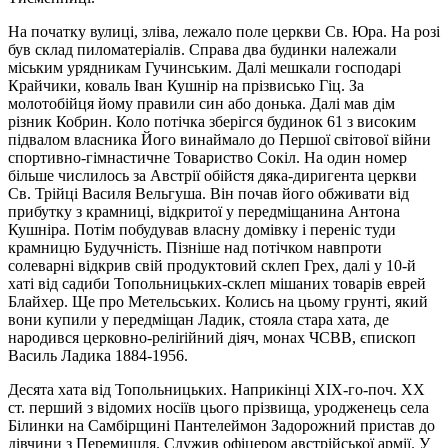
На початку вулиці, зліва, лежало поле церкви Св. Юра. На розі
був склад пиломатеріалів. Справа два будинки належали
міським урядникам Гучинським. Далі мешкали господарі
Крайчики, коваль Іван Кушнір на прізвисько Гіц. За
молотобійця йому правили син або донька. Далі мав дім
різник Кобрин. Коло потічка зберігся будинок 61 з високим
підвалом власника Його винаймало до Першої світової війни
спортивно-гімнастичне Товариство Сокіл. На один номер
більше числилось за Австрії обійстя дяка-диригента церкви
Св. Трійці Василя Вельгуша. Він почав його обживати від
прибутку з крамниці, відкритої у передміщанина Антона
Кушніра. Потім побудував власну домівку і переніс туди
крамницю Будучність. Пізніше над потічком навпроти
солеварні відкрив свій продуктовий склеп Грех, далі y 10-й
хаті від садиби Топольницьких-склеп мішаних товарів еврей
Блайхер. Ще про Метельських. Колись на цьому грунті, який
вони купили у передміщан Ладик, стояла стара хата, де
народився церковно-реліrійний діяч, монах ЧСВВ, єпископ
Василь Ладика 1884-1956.
Десята хата від Топольницьких. Наприкінці XIX-го-поч. XX
ст. перший з відомих носіїв цього прізвища, уродженець села
Білинки на Самбірщині Пантелеймон Задорожний пристав до
дівчини з Перемишля. Служив офіцером австрійської армії. У