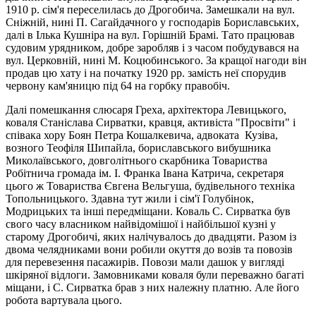
1910 р. cім'я переселилась до Дрогобича. Замешкали на вул.
Сніжній, нині П. Сагайдачного у господарів Бориславських,
далі в Ілька Кушніра на вул. Горішній Брамі. Тато працював
судовим урядником, добре заробляв і з часом побудувався на
вул. Церковній, нині М. Коцюбинського. За кращої нагоди він
продав цю хату і на початку 1920 рp. замість неї спорудив
червону кам'яницю під 64 на горбку правобіч.
Далі помешкання слюсаря Греха, архітектора Левицького,
коваля Станіслава Сирватки, кравця, активіста "Просвіти" і
співака хору Боян Петра Кошалкевича, адвоката Кузіва,
возного Теофіля Шипайла, бориславського вибушника
Миколаївського, довголітнього скарбника Товариства
Робітнича громада ім. I. Франка Івана Катрича, секретаря
цього ж Товариства Євгена Вельгуша, будівельного техніка
Топольницького. Здавна тут жили і сім'ї Голубінок,
Модрицьких та інші передміщани. Коваль С. Сирватка був
свого часу власником найвідомішої і найбільшої кузні у
старому Дрогобичі, яких налічувалось до двадцяти. Разом із
двома челядниками вони робили окуття до возів та повозів
для перевезення пасажирів. Повози мали дашок у вигляді
шкіряної відлоги. Замовниками коваля були переважно багаті
міщани, і С. Сирватка брав з них належну платню. Але його
робота вартувала цього.