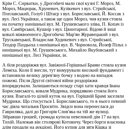
Крім С. Сирватки, у Дрогобичі мали свої кузні Г. Мороз, М.
Мороз, Мацюрак, Хруневич, Кузікевич з вул. Стрийської,
Поплавський, Голуб і Штаєр з вул. Бориславської, Й. Коссак з
вул. Лесі Українки, а також ще один Мороз, чия кузня стояла
на початку нинішньої вул. М. Грушевського зліва, П. Копач із
вул. Самбірської, Кушнір з вул. Цвинтарної. Відомі й інші
ковалі міжвоенного Дрогобича: Мар'ян Журавецький з вул.
Трускавецької, Владислав Худикевич з вул. Стрийської,
Теодор Паздьоха з нинішньої вул. В. Чорновола, Йозеф Пільх з
нинішньої вул. М. Грушевського, Михайло Якубовський з
нинішньої вул. Лесi Українки, ін.
А біля роздоріжжя вул. Завіжної-Горішньої Брами стояла кузня
Лемеха. Коли її знесли, тут вимурували високий фундамент і
встановили велику дерев'яну бочку з водою на випадок
пожежі. Після Другої світової війни роздоріжжя
впорядкували. Залишаються позаду старі хати кравця Івана
Бориславського, коваля Мудрика, порядзякою стояла його
кузня. Взагалі-то цілий куток на вул. Горішній Брамі заселяли
Мудрики. Що стосується I. Бориславського, то в нього певний
час діяла читальня Просвіти. Звідси вона перенеслася до
Гавриляка, далі до Григорія Слив'яка на тій же вулиці.
Зібравши грошей, громада купила невеликий дім 17 на вул.
Тихій. Належав він столярові Котовичу. Через борги власника
длім продали на аукціоні. Його купив для зятя Кішка зі