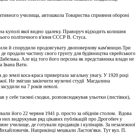
перативного училища, автошкола Товариства сприяння обороні
а куполі якої видно здалеку. Праворуч відходить колишня
нього політичного в'язня СССР В. Стуса.
 осушили й спорудили продовгувату двоповерхову кам'яницю.Три
, де продали частину свого грунту для будівництва єврейського
Шабелька. Але від того його персона як представника влади не
а Івана Вати.
до землі коса-краса привертала загальну увагу. У 1920 році
кої. Не змігши закінчити музичні студії Магдалина
засудили на 7 років неволі.
в у себе таємні сходки, розповсюджував ульотки (листівки),
вали його 22 червня 1941 р. просто за обіднім столом. Вдова
 них видрукував ряд цікавих публікацій про Дрогобич у
вне училище, де готували продавців і кулінарів. За незалежної
ихайловичів. Наприкінці мешкали Ластов'яки. Тут вул. П.