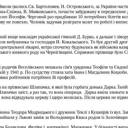
 Чмоли (колись Св. Бартоломея, Н. Островського, за України-части
чна-Сніжна, В. Маяковського, почасти забудовану в передвоєнне 
Йосип Йосифів. Черговий раз придбавши 10 лотерейних білетів кол
ову не повезло. Чоловік задумав розіграти колег по роботі і вип
ний вище викладач української гімназії Д. Бурко, а дальше і ліво
 поле вибушника та господаря И. Ковальського. То був другий др
 центральної лікарні, котра спочатку будувалась як військова каза
ького княжого роду на Чернігівщині. Справжне прізвище було Си
 родичів Веселівських мешкала сім'я урядника Теофіля та Євдокії
й у 1941 р. По сусідству стояла хата Івана і Магдалини Коцюби.
вки робітників потрібних їй професій.
 на прізвисько Шлапачка, в якої була горбата донька Дарка. Їхні
пачки хвіст, а раз так, то вона опириця. Дарка вміла зливати в
она відвідувала церкву і щиро молилась. Після церкви не відмовл
нина Теодора Модрицького і дружини Теклі з Кушнірів із вул. За
 вийшла у Львові заміж за Володимира Кваса родом із Золочівщи
вали Баландови, Федіви і, наприкінці, Мацюраки. У більшості вип