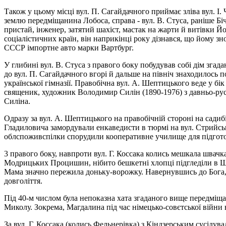
Також у цьому мiсці вул. П. Сагайдачного приймає зліва вул. I.
землю передміщанина Лобоса, справа - вул. В. Стуса, раніше Бі
пристай, інженер, затятий шахіст, мастак на жарти й витівки 
соціалістичних країн, він наприкінці року дізнався, що йому зн
СССР імпортне авто марки Вартбург.
У глибині вул. В. Стуса з правого боку побудував собі дім згада
до вул. П. Сагайдачного вгорі й дальше на північ знаходилось
української гімназії. Правобічна вул. А. Шептицького веде у бік
священик, художник Володимир Силін (1890-1976) з давньо-рус
Силіна.
Одразу за вул. А. Шептицького на правобічній стороні на садибі
Гладиловича замордували енкаведисти в тюрмі на вул. Стрийські
облспоживспілки спорудили кооперативне училище для підгото
3 правого боку, навпроти вул. Г. Коссака колись мешкала швачка
Модрицьких Процишин, нібито бешкетні хлопці підгледіли в Шла
Мама значно пережила доньку-ворожку. Навернувшись до Бога, в
довголіття.
Під 40-м числом була непоказна хата згаданого вище передміща
Миколу. Зокрема, Магдалина під час німецько-совєтської війни
За вул. Г. Коссака (колись Фельнерівка) з Кіндзерським сусіду