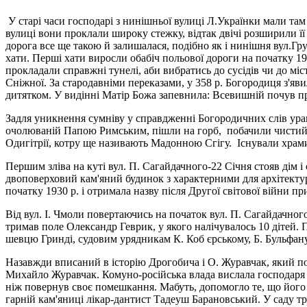
У старі часи господарі з нинішньої вулиці Л.Українки мали там
вулиці вони проклали широку стежку, відтак двічі розширили її
дорога все ще такою й залишалася, подібно як і нинішня вул.Гру
хати. Перші хати виросли обабіч польової дороги на початку 19
прокладали справжні тунелі, аби вибратись до сусідів чи до міст
Сніжної. За стародавніми переказами, у 358 р. Богородиця з'я
дитятком. У видінні Матір Божа запевнила: Всевишній почув про
Задля уникнення сумніву у справдженні Богородичних слів уран
очолюваній Папою Римським, пішли на горб, побачили чистий біл
Одигітрії, котру ще називають Мадонною Сгігу. Існували храми
Першим зліва на куті вул. П. Сагайдачного-22 Cічня стояв дім і 
двоповерховий кам'яний будинок з характерними для архітектур
початку 1930 р. i отримала назву після Другої світової війни п
Від вул. І. Чмоли повертаючись на початок вул. П. Сагайдачног
тримав поле Олександр Геврик, у якого налічувалось 10 дітей.
шевцю Гринді, судовим урядникам К. Коб єрському, Б. Бульфану
Назавжди вписаний в історію Дрогобича і О. Журавчак, який под
Михайло Журавчак. Комуно-російська влада вислала господаря в
ніж повернув своє помешкання. Мабуть, допомогло те, що його
гарній кам'яниці лікар-дантист Тадеуш Барановський. У саду т