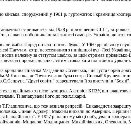
ів до війська, споруджений у 1961 р. гуртожиток і крамниця коо
йдачного залишається від 1928 р. приміщення СШ-1, вітровказ н
ета, палкого поборника незалежності самозре- України, довголіт
и і рапали жаби. Поряд стояла торгова будка. У 1960 рp. ділянку
єві Пагутам, котрі переселилися з нинішньої вул. Лесі Українки
вік носив належну за статутом шаблю, за щой отримав прізвисько-
а лежала порожня ділянка, затим стояла хата поштового урядник
ла вродлива співачка Магдалина Созанська, чия густа чорна довга 
ім.М.Лисенка, де її вчителькою була сестра Соломії Крушельниць
.С.Сапруна."Другі совіти" заарештували її за виступи в "Бояні", 
стояла крайньою за цією вулицею. Активіст КПЗУ, він влаштовува
ителями. Ті запакували його до психлікарні.
а Т.Гладиловича, що теж зазнала репресій. Енкаведисти заарешту
 чоловіка. Синаи Адольф і Максим виїхали до Америки. Перший з
я Івана Франка". У 1957 р. на цьому місці побудували кооперати
Войтовичів, Мицавок, Модрицьких, Михайлівських, Олексинів, М