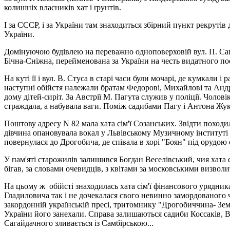
колишніх власників хат i rрунтів.
І за СССР, і за України там знаходиться збірний пункт рекрут
України.
Домінуючою будівлею на переважно одноповерховій вул. П. Сага
Бічна-Сніжна, перейменована за України на честь видатного по
На куті її і вул. В. Стуса в старі часи були мочарі, де кумкал
наступні обійстя належали братам Федорові, Михайлові та Андрі
дому дітей-сиріт. За Австрії М. Пагута служив у поліції. Чоло
страждала, а набувала ваги. Поміж садибами Пагу i Антона Жук
Поштову адресу N 82 мала хата сім'ї Созанських. Звідти походи
дівчина опановувала вокал у Львівському Музичному інституті 
повернулася до Дрогобича, де співала в хорі "Боян" під орудою о
У пам'яті старожилів залишився Богдан Веселівський, чия хата 
бігав, за словами очевидців, з квітами за московськими визвол
На цьому ж обійсті знаходилась хата сім'ї фінансового урядник
Гладиловича так і не дочекалася свого невинно замордованого
закордонній українській пресі, тритомнику "Дрогобиччина- Земл
України його занехали. Справа залишаються садиби Коссаків, 
Сагайдачного зливається із Самбірською...