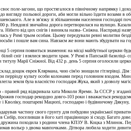
 своє поле-загони, що простягалося в північному напрямку і дохо
 до вигляду польової дороги, аби могли вільно їздити возами в 
шевського. Але в зв'язку зі збільшенням населення господарі поча
00 р. Невдовзі звичайна дорога перетворилася на вулицю. Казали
а. Нібито від цих снігів і виникла назва- Сніжна. Насправді назву
вилась у Римі трьом особам. Цьому передували ревні молитви без
сьби і пошле вам сина. Навзаєм же вони мають збудувати на горб
ці 5 серпня появиться знамення: на місці майбутньої церкви буд
ий сніг і взялися зводити храм. У Римі в Папській базиліці- со
 титулу Марії Сніжної. Від 432 р. день 5 серпня оголосили церк
склад дощок еврея Клярмана, чию сім'ю знищили гітлерівці. Дім зб
и перpiоду культу особи колонами перед головним входом. Минаю
рилегла земля була власністю господаря Жука, який з дозволу магi
о - правий ряд відкривала хата Миколи Яреми. За СССР у згаданій
 Прожив господар рекордно довго-103 роки і вважається рекордсм
 і Кволіку, поштареві Мацюпі, господарю і будівничому Дякуну, 
арував частину свого грунту для побудови української приватної
 Сибір, поселивши в його хаті працівницю зі сходу. Багато дов
 дружина походила з родини члена КПЗУ В. Коцка з Млинок. Пере
римав вольєр з двома мавпочками. Дітвора любила ходити дивити