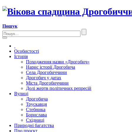
Пошук
Особистості
Історія
Походження назви «Дрогобич»
Нарис історії Дрогобича
Села Дрогобиччини
Дрогобич у датах
Міста Дрогобиччини
Долі жертв політичних репресій
Вулиці
Дрогобича
Трускавця
Стебника
Борислава
Східниці
Природні багатства
Про проєкт