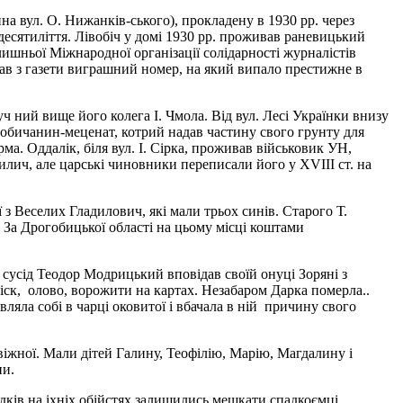
на вул. О. Нижанків-ського), прокладену в 1930 рр. через
десятиліття. Лівобіч у домі 1930 рр. проживав раневицький
ишньої Міжнародної організації солідарності журналістів
исав з газети виграшний номер, на який випало престижне в
руч ний вище його колега I. Чмола. Від вул. Лесі Українки внизу
огобичанин-меценат, котрий надав частину свого грунту для
рма. Оддалік, біля вул. I. Ciрка, проживав військовик УН,
лич, але царські чиновники переписали його у XVIII ст. на
 з Веселих Гладилович, які мали трьох синів. Старого Т.
 За Дрогобицької області на цьому місці коштами
й сусід Теодор Модрицький вповідав своїй онуці Зоряні з
іск, олово, ворожити на картах. Незабаром Дарка померла..
яла собі в чарці оковитої і вбачала в ній причину свого
віжної. Мали дітей Галину, Теофілію, Марію, Магдалину і
ни.
адків на іхніх обійстях залишились мешкати спадкоємці