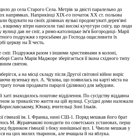
дило до села Старого Села. Метрів за двісті паралельно до
обох напрямках. Наприкінці ХІХ-го початок ХХ ст. польова
ли будувати на своїх ділянках вузькі продовгуваті дерев'яні
, взщимку вітри наносили такі високі кучугури снігу, що люди
 вулиці дав не сніг, а римо-католицьке ім'я Богородиці- Марії
дітного подружжя з просьбами до Господа ощасливити їх
і церкву на Її честь.
е сніг. Подружжя разом з іншими християнами в колоні,
борі Санта Марія Маджоре зберігається її ікона східного типу
овним святом.
ерігся, а на місці складу після Другої світової війни вирiс
чи вузеньку вул. А. Чєхова, що появилась на карті міста на
страту почав продавати парцелі (ділянки) для забудови.
 хаті знаходилось поштове відділення. По сусідству віддавна
еном за тривалістю життя на цій вулиці. Сусідні доми належали
Бориславському, Юнаку, вчительці Зоні Ільків.
 гімназії ім. I. Франка, нині СШ-1. Поряд мешкав його брат
елось М. Журавчакові походити по советських установах, перш
д будинком гімназії з боку нинішньої вул. I. Чмоли мешкав у
ся на цих милих тваринок, але вчащала й на яблука.