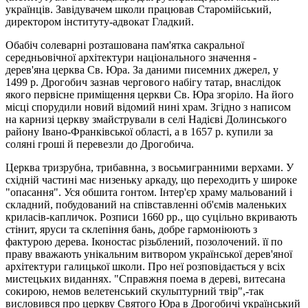
українців. Завідувачем школи працював Старомійський,
директором інституту-адвокат Гладкий.
Обабіч солеварні розташована пам'ятка сакральної
середньовічної архітектури національного значення -
дерев'яна церква Св. Юра. За даними писемних джерел, у
1499 р. Дрогобич зазнав чергового набігу татар, внаслідок
якого первісне приміщення церкви Св. Юра згоріло. На його
місці спорудили новий відомий нині храм. Згідно з написом
на карнизі церкву змайстрували в селі Надієві Долинського
району Івано-Франківської області, а в 1657 р. купили за
соляні гроші й перевезли до Дрогобича.
Церква тризрубна, трибавнна, з восьмигранними верхами. У
східній частині має низеньку аркаду, що переходить у широке
"опасання". Уся обшита гонтом. Інтер'єр храму мальований і
складний, побудований на співставленні об'ємів маленьких
криласів-капличок. Розписи 1660 рр., що суцільно вкривають
стінит, яруси та склепіння бань, добре гармоніюють з
фактурою дерева. Іконостас різьблений, позолочений. її по
праву вважають унікальним витвором української дерев'яної
архітектури галицької школи. Про неї розповідається у всіх
мистецьких виданнях. "Справжня поема в дереві, витесана
сокирою, немов велетенський скульптурний твір",-так
висловився про церкву Святого Юра в Дрогобичі український