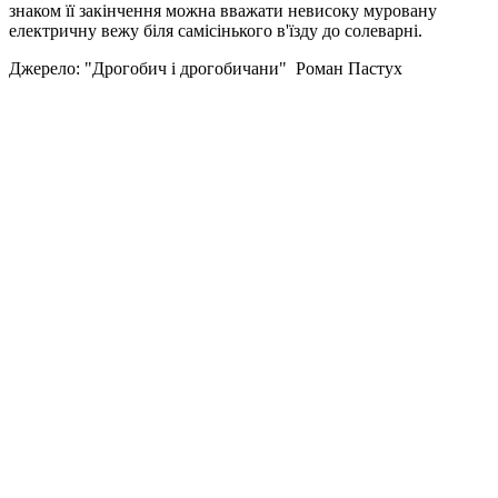
знаком її закінчення можна вважати невисоку муровану
електричну вежу біля самісінького в'їзду до солеварні.
Джерело: "Дрогобич і дрогобичани" Роман Пастух