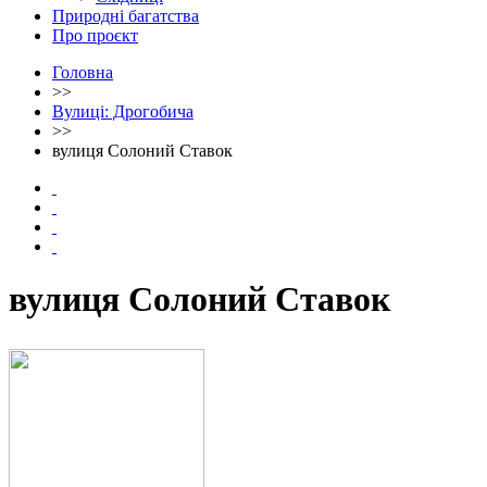
Природні багатства
Про проєкт
Головна
>>
Вулиці: Дрогобича
>>
вулиця Солоний Ставок
вулиця Солоний Ставок