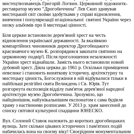
мистецтвознавеціь Григорій Логвин. Церковний художнитк-
реставратор музею "Дрогобиччина" Лев Скоп здивував
мистецький світ своїми здобутками у справі відновлення,
вивчення і популяризації нгаціональної святині України через
низку альбомів про її мистецькі цінності.
Біля церкви встановили дерев'яний хрест на честь
відновлення української державності. За вказівкою
компартійних чиновників директор Дрогобицького
краєзнавчого музею К. розпорядився закопати святиню на
церковному подвір'ї. Після проголошення незалежності
України хрест віднайшли. Замість нього встановили новий
дубовий хрест. Діяла церква до 1961 р. Оскільки приміщення
невелике і становить виняткову історичну, архітектурну та
мистецьку цінність, Богослужіння в ній відбувалися тільки в
найбільші релігійні свята Великдень і Св. Юрія. Тут
розгорнута експозиція відділу пам'яток дерев'яної народної
арxітектури музею Дрогобиччина. Зрозуміло, що
найціннішим, найунікальнішим експонатом є сама будівля
храму з настінними розписами. У 2013 р. храм занесений до
списку світової культурної спадщини ЮНЕСКО.
Вул. Солоний Ставок належить до коротких дрогобицыких
вулиць. Зате скільки цікавих історичних і пам'ятних подій
набачилась вона на своєму віку! Своєрідним монументальним