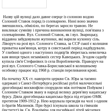
Назву цій вулиці дало давне озерце із солоною водою
Солоний Ставок поряд із солеварнею. Нині воно значно
зменшилось, обміліло, по берегах заросло травою. Не
викликає сумніву і причина виникнення вулиці, пов'язана з
солеварінням. Вул. Солоний Ставок, як і вул. Зварицьку,
віддавна забудовували жупники, які варили кухонну сіль.
Ліворуч на розі вул. Солоного Ставка, за ССР ської є колишня
приватна кам'яниця, котру в совєтський пеpiод надбудували.
У глибині одного з наступних подвір'їв збереглась невеличка
кам яниця трьох незаміжніх сестер Кавецьких. Згодом садибу
купила сім'я Стефанівих із села Вороблевичів. Праворуч на
розі вул. Солоного Ставка-Бориславської в колишньому
особняку працює від 1968 р. станція переливання крові.
На початку ХX ст. навпроти церкви Св. Юра за таємно
одержані з Санкт-Пeтербурга російські рублі малочисельні
дрогобицькі москвофіли спорудили між потічком Побуком і
Солоним Ставком звану в народі велику дерев'яну кацапську
бурсу. Діяла дрогобицька кацапська бурса під егідою ОМК
протятом 1909-1912 p. Нею керувала президія на чолі з одним
із братів Малинків. При бурсі існувала школа та гімназія
(інститут) ім. Св. Владіміра для русифікацї дітей місцевих