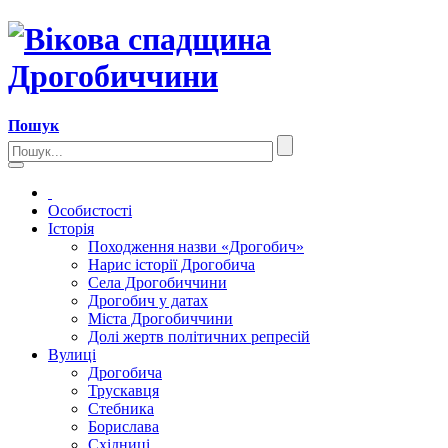
Пошук
Особистості
Історія
Походження назви «Дрогобич»
Нарис історії Дрогобича
Села Дрогобиччини
Дрогобич у датах
Міста Дрогобиччини
Долі жертв політичних репресій
Вулиці
Дрогобича
Трускавця
Стебника
Борислава
Східниці