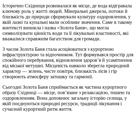
Історично Східниця розвивалася як місце, де вода відігравала
ключову роль у житті людей. Мінеральні джерела, потоки й
близькість до природи сформували культуру оздоровлення, у
якій лазні та купальні мали особливе значення. Саме в такому
контексті виникла і назва «Золота Баня», що могла
символізувати цінність води та її лікувальні властивості, які
вважалися справжнім багатством для громади.
З часом Золота Баня стала асоціюватися з курортною
інфраструктурою та відпочинком. Тут формувався простір для
спокійного перебування, відновлення здоров’я й усамітнення
від міської метушні. Місцевість навколо зберегла природний
характер — зелень, чисте повітря, близькість лісів і гір
створюють атмосферу затишку та гармонії.
Сьогодні Золота Баня сприймається як частина курортного
образу Східниці — місце, пов’язане з релаксацією, тишею та
оздоровленням. Вона доповнює загальну історію селища, у
якій поєднуються природні ресурси, традиції лікування і
сучасний курортний ритм життя.