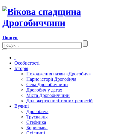
Пошук
Особистості
Історія
Походження назви «Дрогобич»
Нарис історії Дрогобича
Села Дрогобиччини
Дрогобич у датах
Міста Дрогобиччини
Долі жертв політичних репресій
Вулиці
Дрогобича
Трускавця
Стебника
Борислава
Східниці