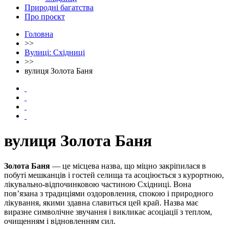
Природні багатства
Про проєкт
Головна
>>
Вулиці: Східниці
>>
вулиця Золота Баня
вулиця Золота Баня
Золота Баня
— це місцева назва, що міцно закріпилася в
побуті мешканців і гостей селища та асоціюється з курортною,
лікувально-відпочинковою частиною Східниці. Вона
пов’язана з традиціями оздоровлення, спокою і природного
лікування, якими здавна славиться цей край. Назва має
виразне символічне звучання і викликає асоціації з теплом,
очищенням і відновленням сил.