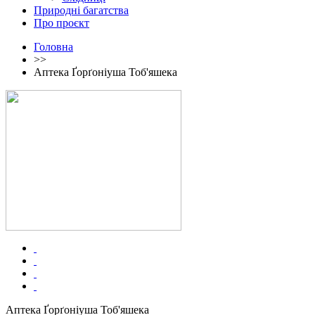
Природні багатства
Про проєкт
Головна
>>
Аптека Ґорґоніуша Тоб'яшека
Аптека Ґорґоніуша Тоб'яшека