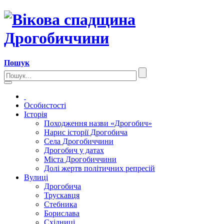
Пошук
Особистості
Історія
Походження назви «Дрогобич»
Нарис історії Дрогобича
Села Дрогобиччини
Дрогобич у датах
Міста Дрогобиччини
Долі жертв політичних репресій
Вулиці
Дрогобича
Трускавця
Стебника
Борислава
Східниці