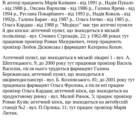
В аптеці працюють Маpія Казішин - від 1991 р., Надія Пукало
- від 1988 р., Оксана Вархоляк - від 1986 р., Галина Ярема - від
1994 р., Руслана Покарбанич - від 1993 р., Надія Коваль - від
1992р., Галина Баран - від 1987 р., Ольга Iлечко - від 1985 р.,
Ольга Кардаш - від 1988 р. "Медікус" має три аптечні пункти
й два кіоски: аптечний пункт, що знаходиться в міській
поліклініці - вул. Січових Стрільців, 22; у 1962-88 роках тут
працював провізор Роман Мазуркевич, тепер працюють
провізор Любов Дісковська і фармацевт Катерина Копач.
Аптечний пункт, що знаходиться в міській лікарні 1 - вул. А.
Шептицького, 9; до 2000 року тут працював провізор Василь
Василик, після нього трудиться фармацевт Галина
Бережанська; aптечний пункт, що знаходиться в
шкірвендиспансері - вул. Б. Козловського, 81; до 2001 року тут
працювала фармацевт Ольга Фролова, а після неї працюе
провізор Ольга Кардаш; аптечний кioск, що знаходиться на
продуктовому ринку - вул. Малий Ринок, 5; працює провізор
Роман Кузів; аптечний кіоск, що знаходиться на автобусній
станції №2 - вул. П.Орлика, 11; тут працює провізор Марія
Лютик.