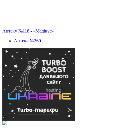
Аптеку №118 - «Медікус»
Аптека №260