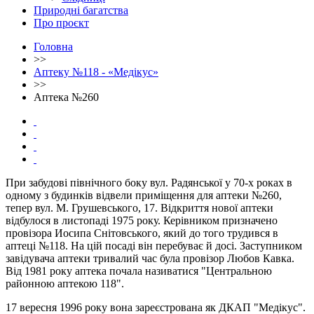
Природні багатства
Про проєкт
Головна
>>
Аптеку №118 - «Медікус»
>>
Аптека №260
При забудові північного боку вул. Радянської у 70-х роках в
одному з будинків відвели приміщення для аптеки №260,
тепер вул. М. Грушевського, 17. Bідкриття нової аптеки
відбулося в листопаді 1975 року. Керівником призначено
провізора Иосипа Снітовського, який до того трудився в
аптеці №118. На цій посаді він перебуває й досi. Заступником
завідувача аптеки тривалий час була провізор Любов Кавка.
Від 1981 року аптека почала називатися "Центральною
районною аптекою 118".
17 вересня 1996 року вона зареєстрована як ДКАП "Медікус".