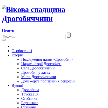
Пошук
Особистості
Історія
Походження назви «Дрогобич»
Нарис історії Дрогобича
Села Дрогобиччини
Дрогобич у датах
Міста Дрогобиччини
Долі жертв політичних репресій
Вулиці
Дрогобича
Трускавця
Стебника
Борислава
Східниці