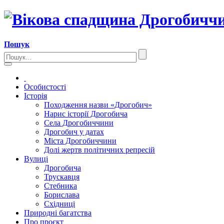
Пошук
Особистості
Історія
Походження назви «Дрогобич»
Нарис історії Дрогобича
Села Дрогобиччини
Дрогобич у датах
Міста Дрогобиччини
Долі жертв політичних репресій
Вулиці
Дрогобича
Трускавця
Стебника
Борислава
Східниці
Природні багатства
Про проєкт