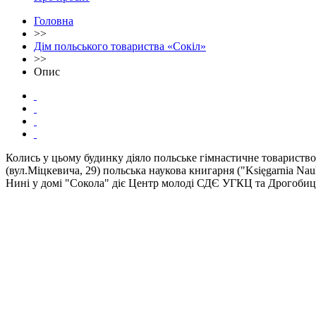
Головна
>>
Дім польського товариства «Сокіл»
>>
Опис
Колись у цьому будинку діяло польське гімнастичне товариство 
(вул.Міцкевича, 29) польська наукова книгарня ("Księgarnia Na
Нині у домі "Сокола" діє Центр молоді СДЄ УГКЦ та Дрогобиц