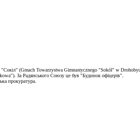
"Сокіл" (Gmach Towarzystwa Gimnastycznego "Sokól" w Drohobyczu)
ukowa"). За Радянського Союзу це був "Будинок офіцерів".
ька прокуратура.