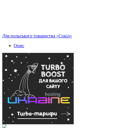
Дім польського товариства «Сокіл»
Опис