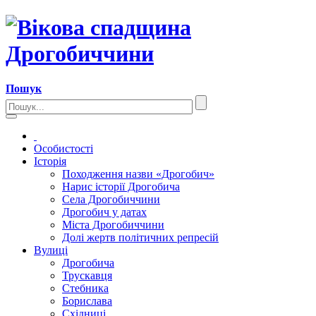
Пошук
Особистості
Історія
Походження назви «Дрогобич»
Нарис історії Дрогобича
Села Дрогобиччини
Дрогобич у датах
Міста Дрогобиччини
Долі жертв політичних репресій
Вулиці
Дрогобича
Трускавця
Стебника
Борислава
Східниці