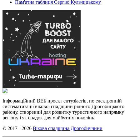
Пам'ятна таблиця Сергію Кульчицькому
Інформаційний ВЕБ проєкт ентузіастів, по електронній
систематизації вікової спадщини рідного Дрогобицького
району, створений для розвитку туристичного напрямку
регіону і як спадок для майбутніх поколінь.
© 2017 - 2026
Вікова спадщина Дрогобиччини