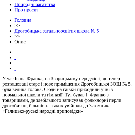
Природні багатства
Про проєкт
Головна
>>
Дрогобицька загальноосвітня школа № 5
>>
Опис
У час Івана Франка, на Зварицькому передмісті, де тепер
розташовані старе і нове приміщення Дрогобицької ЗОШ № 5,
була велика толока. Сюди на гаївки приходили учні з
нормальної школи та гімназії. Тут бував І. Франко з
товаришами, де здебільшого записував фольклорні перли
дрогобичан, більшість із яких увійшли до 3-томника
«Галицько-руські народні приповідки»