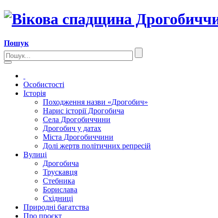
Пошук
Особистості
Історія
Походження назви «Дрогобич»
Нарис історії Дрогобича
Села Дрогобиччини
Дрогобич у датах
Міста Дрогобиччини
Долі жертв політичних репресій
Вулиці
Дрогобича
Трускавця
Стебника
Борислава
Східниці
Природні багатства
Про проєкт