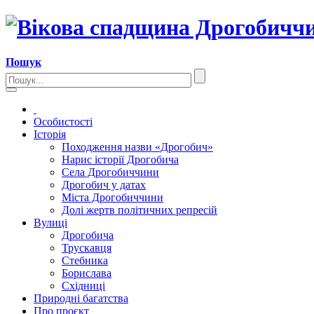
Пошук
Особистості
Історія
Походження назви «Дрогобич»
Нарис історії Дрогобича
Села Дрогобиччини
Дрогобич у датах
Міста Дрогобиччини
Долі жертв політичних репресій
Вулиці
Дрогобича
Трускавця
Стебника
Борислава
Східниці
Природні багатства
Про проєкт