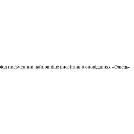
еріод письменник найповніше висвітлив в оповіданнях
«Отець-