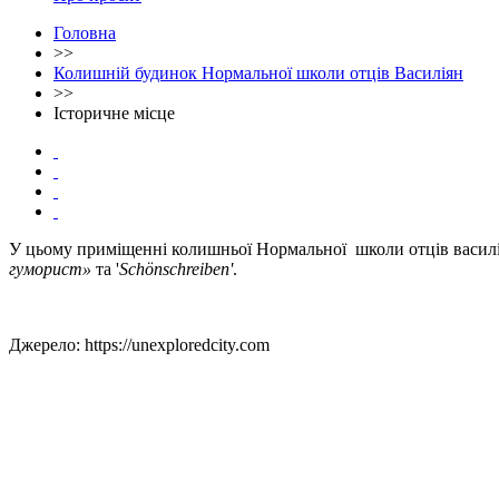
Головна
>>
Колишній будинок Нормальної школи отців Василіян
>>
Історичне місце
У цьому приміщенні колишньої Нормальної школи отців василі
гуморист»
та '
Schönschreiben'
.
Джерело: https://unexploredcity.com