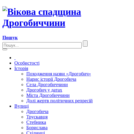
Пошук
Особистості
Історія
Походження назви «Дрогобич»
Нарис історії Дрогобича
Села Дрогобиччини
Дрогобич у датах
Міста Дрогобиччини
Долі жертв політичних репресій
Вулиці
Дрогобича
Трускавця
Стебника
Борислава
Східниці