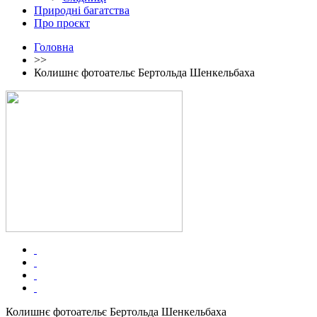
Природні багатства
Про проєкт
Головна
>>
Колишнє фотоательє Бертольда Шенкельбаха
Колишнє фотоательє Бертольда Шенкельбаха