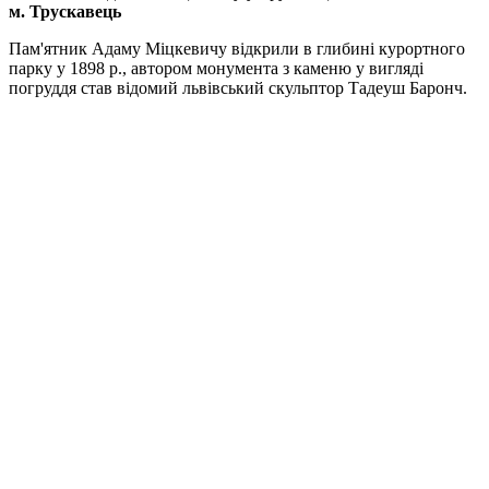
м. Трускавець
Пам'ятник Адаму Міцкевичу відкрили в глибині курортного
парку у 1898 р., автором монумента з каменю у вигляді
погруддя став відомий львівський скульптор Тадеуш Баронч.