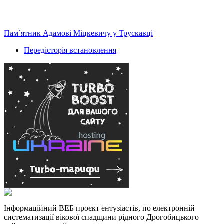
Пам`ятник Адамові Міцкевичу у Трускавці
Передісторія встановлення
Інформаційний ВЕБ проєкт ентузіастів, по електронній
систематизації вікової спадщини рідного Дрогобицького