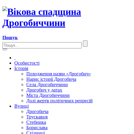
Пошук
Особистості
Історія
Походження назви «Дрогобич»
Нарис історії Дрогобича
Села Дрогобиччини
Дрогобич у датах
Міста Дрогобиччини
Долі жертв політичних репресій
Вулиці
Дрогобича
Трускавця
Стебника
Борислава
Східниці