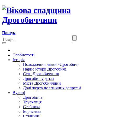
Пошук
Особистості
Історія
Походження назви «Дрогобич»
Нарис історії Дрогобича
Села Дрогобиччини
Дрогобич у датах
Міста Дрогобиччини
Долі жертв політичних репресій
Вулиці
Дрогобича
Трускавця
Стебника
Борислава
Східниці