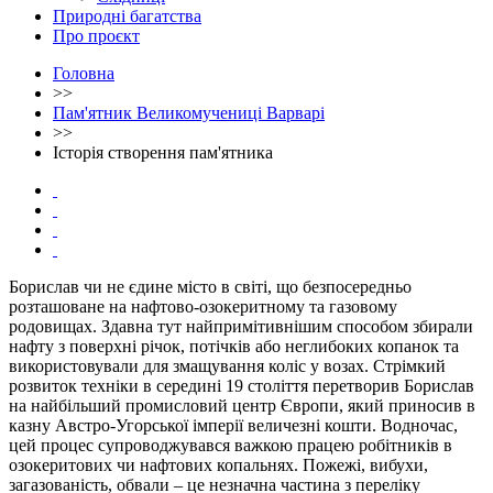
Природні багатства
Про проєкт
Головна
>>
Пам'ятник Великомучениці Варварі
>>
Історія створення пам'ятника
Борислав чи не єдине місто в світі, що безпосередньо
розташоване на нафтово-озокеритному та газовому
родовищах. Здавна тут найпримітивнішим способом збирали
нафту з поверхні річок, потічків або неглибоких копанок та
використовували для змащування коліс у возах. Стрімкий
розвиток техніки в середині 19 століття перетворив Борислав
на найбільший промисловий центр Європи, який приносив в
казну Австро-Угорської імперії величезні кошти. Водночас,
цей процес супроводжувався важкою працею робітників в
озокеритових чи нафтових копальнях. Пожежі, вибухи,
загазованість, обвали – це незначна частина з переліку