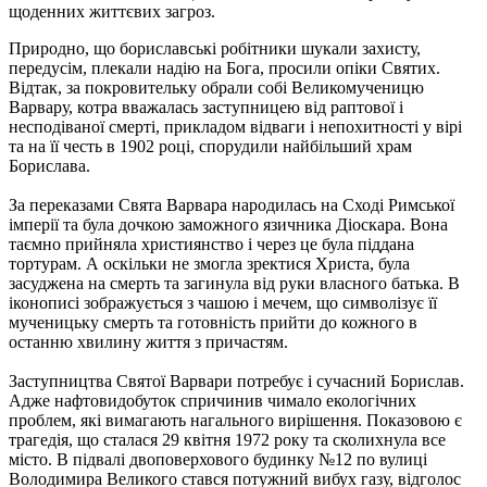
щоденних життєвих загроз.
Природно, що бориславські робітники шукали захисту,
передусім, плекали надію на Бога, просили опіки Святих.
Відтак, за покровительку обрали собі Великомученицю
Варвару, котра вважалась заступницею від раптової і
несподіваної смерті, прикладом відваги і непохитності у вірі
та на її честь в 1902 році, спорудили найбільший храм
Борислава.
За переказами Свята Варвара народилась на Сході Римської
імперії та була дочкою заможного язичника Діоскара. Вона
таємно прийняла християнство і через це була піддана
тортурам. А оскільки не змогла зректися Христа, була
засуджена на смерть та загинула від руки власного батька. В
іконописі зображується з чашою і мечем, що символізує її
мученицьку смерть та готовність прийти до кожного в
останню хвилину життя з причастям.
Заступництва Святої Варвари потребує і сучасний Борислав.
Адже нафтовидобуток спричинив чимало екологічних
проблем, які вимагають нагального вирішення. Показовою є
трагедія, що сталася 29 квітня 1972 року та сколихнула все
місто. В підвалі двоповерхового будинку №12 по вулиці
Володимира Великого стався потужний вибух газу, відголос