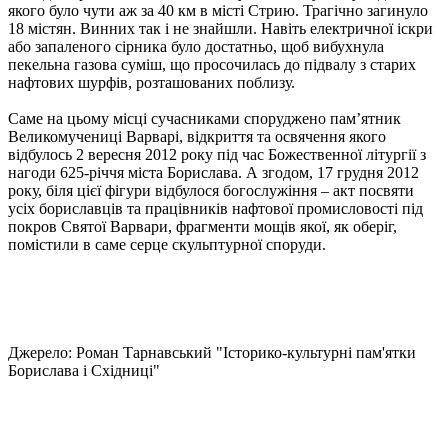
якого було чути аж за 40 км в місті Стрию. Трагічно загинуло
18 містян. Винних так і не знайшли. Навіть електричної іскри
або запаленого сірника було достатньо, щоб вибухнула
пекельна газова суміш, що просочилась до підвалу з старих
нафтових шурфів, розташованих поблизу.
Саме на цьому місці сучасниками споруджено пам’ятник
Великомучениці Варварі, відкриття та освячення якого
відбулось 2 вересня 2012 року під час Божественної літургії з
нагоди 625-річчя міста Борислава. А згодом, 17 грудня 2012
року, біля цієї фігури відбулося богослужіння – акт посвяти
усіх бориславців та працівників нафтової промисловості під
покров Святої Варвари, фрагменти мощів якої, як оберіг,
помістили в саме серце скульптурної споруди.
Джерело: Роман Тарнавський "Історико-культурні пам'ятки
Борислава і Східниці"