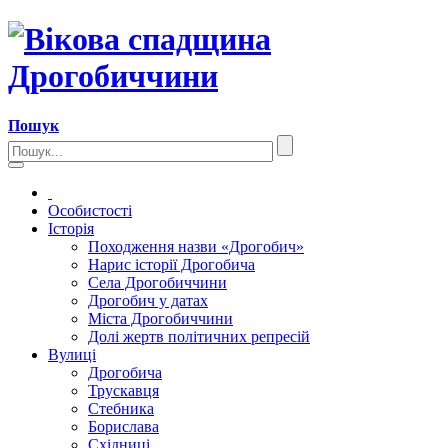
Пошук
Особистості
Історія
Походження назви «Дрогобич»
Нарис історії Дрогобича
Села Дрогобиччини
Дрогобич у датах
Міста Дрогобиччини
Долі жертв політичних репресій
Вулиці
Дрогобича
Трускавця
Стебника
Борислава
Східниці