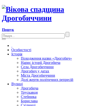
Пошук
Особистості
Історія
Походження назви «Дрогобич»
Нарис історії Дрогобича
Села Дрогобиччини
Дрогобич у датах
Міста Дрогобиччини
Долі жертв політичних репресій
Вулиці
Дрогобича
Трускавця
Стебника
Борислава
Східниці