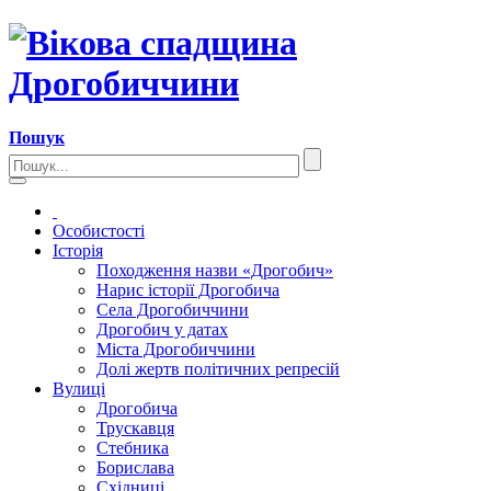
Пошук
Особистості
Історія
Походження назви «Дрогобич»
Нарис історії Дрогобича
Села Дрогобиччини
Дрогобич у датах
Міста Дрогобиччини
Долі жертв політичних репресій
Вулиці
Дрогобича
Трускавця
Стебника
Борислава
Східниці