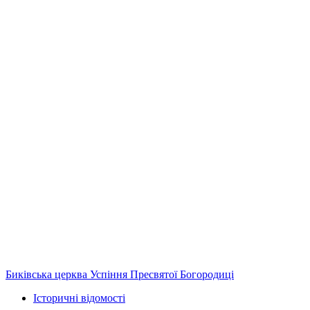
Биківська церква Успіння Пресвятої Богородиці
Історичні відомості