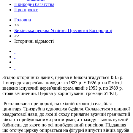
Природні багатства
Про проєкт
Головна
>>
Биківська церква Успіння Пресвятої Богородиці
>>
Історичні відомості
Згідно історичних даних, церква в Бикові згадується 1515 р.
Попередня дерев`яна походила з 1837 р. У 1926 р. на її місці
зведено існуючий дерев`яний храм, який з 1953 р. по 1989 р.
стояв зачинений. Церква у користуванні громади УГКЦ.
Розташована при дорозі, на східній околиці села, біля
цвинтаря. Тризрубна одноверха будівля. Складається з ширшої
квадратової нави, до якої зі сходу прилягає вужчий гранчастий
вівтар з прибудованими ризницями, а з заходу - також вужчий
бабинець, до якого по осі прибудований присінок. Піддашшя
що оточує церкву опирається на фігурні випусти вінців зрубів.