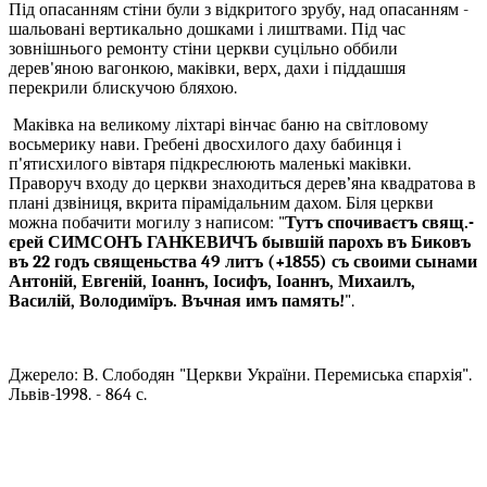
Під опасанням стіни були з відкритого зрубу, над опасанням -
шальовані вертикально дошками і лиштвами. Під час
зовнішнього ремонту стіни церкви суцільно оббили
дерев'яною вагонкою, маківки, верх, дахи і піддашшя
перекрили блискучою бляхою.
Маківка на великому ліхтарі вінчає баню на світловому
восьмерику нави. Гребені двосхилого даху бабинця і
п'ятисхилого вівтаря підкреслюють маленькі маківки.
Праворуч входу до церкви знаходиться дерев’яна квадратова в
плані дзвіниця, вкрита пірамідальним дахом. Біля церкви
можна побачити могилу з написом: "
Тутъ спочиваєтъ свящ.-
єрей СИМСОНЪ ГАНКЕВИЧЪ бывшій парохъ въ Биковъ
въ 22 годъ священьства 49 литъ (+1855) съ своими сынами
Антоній, Евгеній, Іоаннъ, Іосифъ, Іоаннъ, Михаилъ,
Василій, Володимїръ. Въчная имъ память!
".
Джерело: В. Слободян "Церкви України. Перемиська єпархія".
Львів-1998. - 864 с.