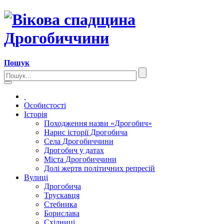
Пошук
Особистості
Історія
Походження назви «Дрогобич»
Нарис історії Дрогобича
Села Дрогобиччини
Дрогобич у датах
Міста Дрогобиччини
Долі жертв політичних репресій
Вулиці
Дрогобича
Трускавця
Стебника
Борислава
Східниці