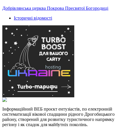
Добрівлянська церква Покрова Пресвятої Богородиці
Історичні відомості
Інформаційний ВЕБ проєкт ентузіастів, по електронній
систематизації вікової спадщини рідного Дрогобицького
району, створений для розвитку туристичного напрямку
регіону і як спадок для майбутніх поколінь.