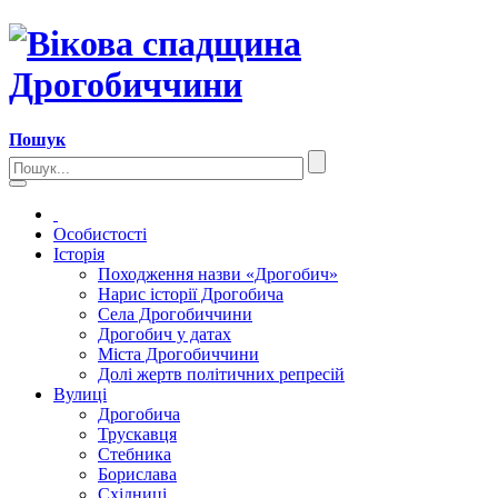
Пошук
Особистості
Історія
Походження назви «Дрогобич»
Нарис історії Дрогобича
Села Дрогобиччини
Дрогобич у датах
Міста Дрогобиччини
Долі жертв політичних репресій
Вулиці
Дрогобича
Трускавця
Стебника
Борислава
Східниці