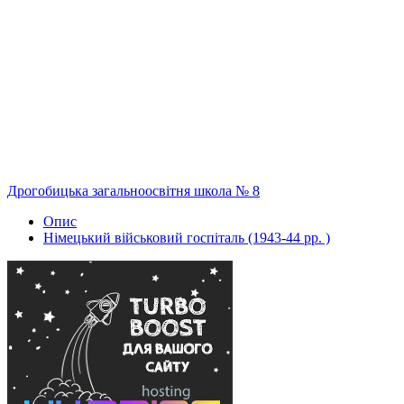
Дрогобицька загальноосвітня школа № 8
Опис
Німецький військовий госпіталь (1943-44 рр. )