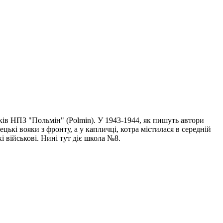
ів НПЗ "Польмін" (Polmin). У 1943-1944, як пишуть автори
кі вояки з фронту, а у капличці, котра містилася в середній
і військові. Нині тут діє школа №8.