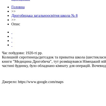
Головна
>>
Дрогобицька загальноосвітня школа № 8
>>
Опис
Час побудови: 1920-ті рр.
Колишній сиротинець/дитсадок та приватна школа (шестикласни
книги "Медицина Дрогобича", тут розміщувався Німецький військ
частині будинку, було обладнано кімнату для операцій. Вочевидь
Джерело: https://www.google.com/maps