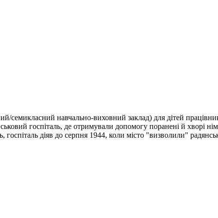
й/семикласний навчально-виховний заклад) для дітей працівник
овий госпіталь, де отримували допомогу поранені й хворі німець
, госпіталь діяв до серпня 1944, коли місто "визволили" радянськ