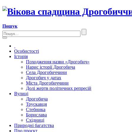
Пошук
Особистості
Історія
Походження назви «Дрогобич»
Нарис історії Дрогобича
Села Дрогобиччини
Дрогобич у датах
Міста Дрогобиччини
Долі жертв політичних репресій
Вулиці
Дрогобича
Трускавця
Стебника
Борислава
Східниці
Природні багатства
Про проєкт