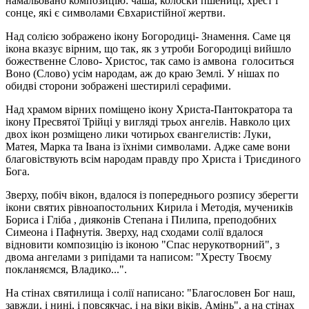
намальовано композицію: чаша, колоски пшениці, хрест і
сонце, які є символами Євхаристійної жертви.
Над солією зображено ікону Богородиці- Знамення. Саме ця
ікона вказує вірним, що так, як з утроби Богородиці вийшло
божественне Слово- Христос, так само із амвона голоситься
Воно (Слово) усім народам, аж до краю Землі. У нішах по
обидві сторони зображені шестирилі серафими.
Над храмом вірних поміщено ікону Христа-Пантократора та
ікону Пресвятої Трійці у вигляді трьох ангелів. Навколо цих
двох ікон розміщено лики чотирьох євангелистів: Луки,
Матея, Марка та Івана із їхніми символами. Адже саме вони
благовіствують всім народам правду про Христа і Триєдиного
Бога.
Зверху, побіч вікон, вдалося із попереднього розпису зберегти
ікони святих рівноапостольних Кирила і Методія, мучеників
Бориса і Гліба , дияконів Степана і Пилипа, преподобних
Симеона і Пафнутія. Зверху, над сходами солії вдалося
відновити композицію із іконою "Спас нерукотворний", з
двома ангелами з рипідами та написом: "Хресту Твоєму
покланяємся, Владико...".
На стінах святилища і солії написано: "Благословен Бог наш,
завжди, і нині, і повсякчас, і на віки віків. Амінь", а на стінах