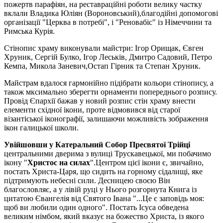
пожертв парафіян, на реставраційні роботи велику частку
вклали Владика Юліян (Вороновський),благодійні допомогові
організації "Церква в потребі", і "Реновабіс" із Німеччини та
Римська Курія.
Стінопис храму виконували майстри: Ігор Орищак, Євген
Хруник, Сергій Булко, Ігор Леськів, Дмитро Садовий, Петро
Кемпа, Микола Заневич,Остап Гірник та Степан Хруник.
Майстрам вдалося гармонійно підібрати кольори стінопису, а
також мксимально зберегти орнаменти попереднього розпису.
Провід Єпархії бажав у новий розпис стін храму внести
елементи східної ікони, проте відмовився від старої
візантіської іконографії, залишаючи можливість зображення
ікон галицької школи.
Увійшовши у Катеральний Собор Пресвятої Трійці
центральними дверима з вулиці Трускавецької, ми побачимо
ікону "
Христос на силах
".Центром цієї ікони є, звичайно,
постать Христа-Царя, що сидить на горному сідалищі, яке
підтримують небесні сили. Десницею своєю Він
благословляє, а у лівій руці у Нього розгорнута Книга із
цитатою Євангелія від Святого Івана "...Це є заповідь моя:
щоб ви любили один одного". Постать Ісуса обведена
великим німбом, який вказує на божество Христа, із якого