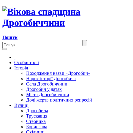
Пошук
Особистості
Історія
Походження назви «Дрогобич»
Нарис історії Дрогобича
Села Дрогобиччини
Дрогобич у датах
Міста Дрогобиччини
Долі жертв політичних репресій
Вулиці
Дрогобича
Трускавця
Стебника
Борислава
Східниці