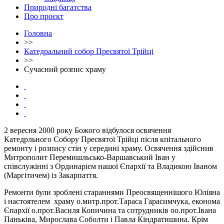
Природні багатства
Про проєкт
Головна
>>
Катедральний собор Пресвятої Трійці
>>
Сучасний розпис храму
2 вересня 2000 року Божого відбулося освячення
Катедрльного Собору Пресвятої Трійці після кпітального
ремонту і розпису стін у середині храму. Освячення здійснив
Митрополит Перемишльсько-Варшавський Іван у
співслужінні з Ординарієм нашої Єпархії та Владикою Іваном
(Маргітичем) із Закарпаття.
Ремонти були зроблені стараннями Преосвященнішого Юліяна
і настоятелем храму о.митр.прот.Тараса Гарасимчука, економа
Єпархії о.прот.Василя Копичина та сотрудників оо.прот.Івана
Паньківа, Мирослава Соболти і Павла Кіндратишина. Крім