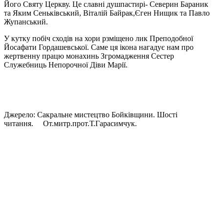
Його Святу Церкву. Це славні душпастирі- Северин Бараник
та Яким Сеньківський, Віталій Байрак,Єген Нищик та Павло
Жупанський.
У кутку побіч сходів на хори рзміщено лик Преподобної
Йосафати Гордашевської. Саме ця ікона нагадує нам про
жертвенну працю монахинь Згромадження Сестер
Служебниць Непорочної Діви Марії.
Джерело: Сакральне мистецтво Бойківщини. Шості
читання. От.митр.прот.Т.Гарасимчук.