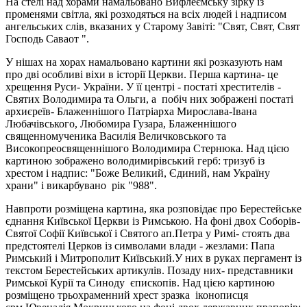
На стелі над хорами намальовано Вифлеємську зірку із
променями світла, які розходяться на всіх людей і надписом
ангельських слів, вказаних у Старому Завіті: "Свят, Свят, Свят
Господь Саваот ".
У нішах на хорах намальовано картини які розказують нам
про дві особливі віхи в історії Церкви. Перша картина- це
хрещення Руси- України. У її центрі - постаті хрестителів -
Святих Володимира та Ольги, а побіч них зображені постаті
архиєреїв- Блаженнішого Патріарха Мирослава-Івана
Любачівського, Любомира Гузара, Блаженнішого
священномученика Василія Величковського та
Високопреосвященнішого Володимира Стернюка. Над цією
картиною зображено володимирівський герб: тризуб із
хрестом і надпис: "Боже Великий, Єдиний, нам Україну
храни" і викарбувано рік "988".
Навпроти розміщена картина, яка розповідає про Берестейське
єднання Київської Церкви із Римською. На фоні двох Соборів-
Святої Софії Київської і Святого ап.Петра у Римі- стоять два
предстоятелі Церков із символами влади - жезлами: Папа
Римський і Митрополит Київський.У них в руках пергамент із
текстом Берестейських артикулів. Позаду них- представники
Римської Курії та Синоду єпископів. Над цією картиною
розміщено трьохраменний хрест зразка іконописця