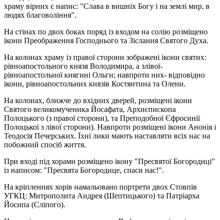
храму вірних є напис: "Слава в вишніх Богу і на землі мир, в
людях благовоління".
На стінах по двох боках поряд із входом на солію розміщено
ікони Преображення Господнього та Зіслання Святого Духа.
На колонах храму із правої сторони зображені ікони святих:
рівноапостольного князя Володимира, а злівої-
рівноапостольної княгині Ольги; навпроти них- відповідно
ікони, рівноапостольних князів Костянтина та Олени.
На колонах, ближче до вхідних дверей, розміщені ікони
Святого великомученика Йосафата, Архиєпископа
Полоцького (з правої сторони), та Преподобної Єфросинії
Полоцької з лівої сторони). Навпроти розміщені ікони Анонія і
Теодосія Печерських. Їхні лики мають наставляти всіх нас на
побожний спосіб життя.
При вході під хорами розміщено ікону "Пресвятої Богородиці"
із написом: "Пресвята Богородице, спаси нас!".
На кріпленнях хорів намальовано портрети двох Стовпів
УГКЦ: Митрополита Андрея (Шептицького) та Патріарха
Йосипа (Сліпого).