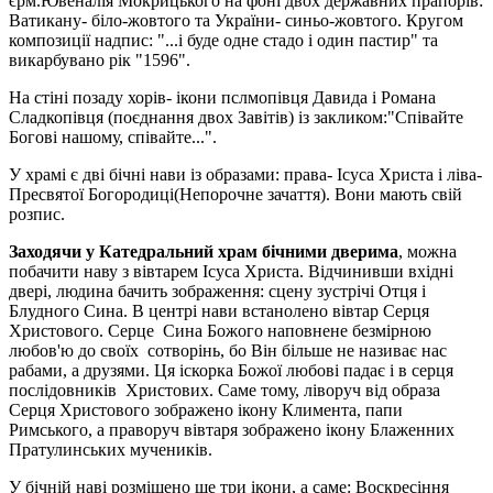
єрм.Ювеналія Мокрицького на фоні двох державних прапорів:
Ватикану- біло-жовтого та України- синьо-жовтого. Кругом
композиції надпис: "...і буде одне стадо і один пастир" та
викарбувано рік "1596".
На стіні позаду хорів- ікони пслмопівця Давида і Романа
Сладкопівця (поєднання двох Завітів) із закликом:"Співайте
Богові нашому, співайте...".
У храмі є дві бічні нави із образами: права- Ісуса Христа і ліва-
Пресвятої Богородиці(Непорочне зачаття). Вони мають свій
розпис.
Заходячи у Катедральний храм бічними дверима
, можна
побачити наву з вівтарем Ісуса Христа. Відчинивши вхідні
двері, людина бачить зображення: сцену зустрічі Отця і
Блудного Сина. В центрі нави встанолено вівтар Серця
Христового. Серце Сина Божого наповнене безмірною
любов'ю до своїх сотворінь, бо Він більше не називає нас
рабами, а друзями. Ця іскорка Божої любові падає і в серця
послідовників Христових. Саме тому, ліворуч від образа
Серця Христового зображено ікону Климента, папи
Римського, а праворуч вівтаря зображено ікону Блаженних
Пратулинських мучеників.
У бічній наві розміщено ще три ікони, а саме: Воскресіння