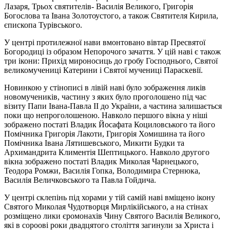
Лазаря, Трьох святителів- Василія Великого, Григорія
Богослова та Івана Золотоустого, а також Святителя Кирила,
єпископа Турівського.
У центрі протилежної нави вмонтовано вівтар Пресвятої
Богородиці із образом Непорочого зачаття. У цій наві є також
три ікони: Прихід мироносиць до гробу Господнього, Святої
великомучениці Катерини і Святої мучениці Параскевії.
Новинкою у стінописі в лівій наві було зображення ликів
новомучеників, частину з яких було проголошено під час
візиту Папи Івана-Павла ІІ до України, а частина залишається
поки що непроголошеною. Навколо першого вікна у ніші
зображено постаті Владик Йосафата Коциловського та його
Помічника Григорія Лакоти, Григорія Хомишина та його
Помічника Івана Лятишевського, Микити Будки та
Архимандрита Климентія Шептицького. Навколо другого
вікна зображено постаті Владик Миколая Чарнецького,
Теодора Ромжи, Василія Гопка, Володимира Стернюка,
Василія Величковського та Павла Гойдича.
У центрі склепінь під хорами у тій самій наві вміщено ікону
Святого Миколая Чудотворця Мирлікійського, а на стінах
розміщено лики єромонахів Чину Святого Василія Великого,
які в сороові роки двадцятого століття загинули за Христа і