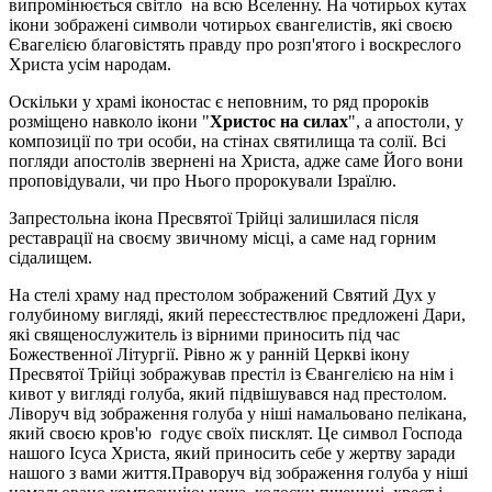
випромінюється світло на всю Вселенну. На чотирьох кутах
ікони зображені символи чотирьох євангелистів, які своєю
Євагелією благовістять правду про розп'ятого і воскреслого
Христа усім народам.
Оскільки у храмі іконостас є неповним, то ряд пророків
розміщено навколо ікони "
Христос на силах
", а апостоли, у
композиції по три особи, на стінах святилища та солії. Всі
погляди апостолів звернені на Христа, адже саме Його вони
проповідували, чи про Нього пророкували Ізраїлю.
Запрестольна ікона Пресвятої Трійці залишилася після
реставрації на своєму звичному місці, а саме над горним
сідалищем.
На стелі храму над престолом зображений Святий Дух у
голубиному вигляді, який переєстествлює предложені Дари,
які священослужитель із вірними приносить під час
Божественної Літургії. Рівно ж у ранній Церкві ікону
Пресвятої Трійці зображував престіл із Євангелією на нім і
кивот у вигляді голуба, який підвішувався над престолом.
Ліворуч від зображення голуба у ніші намальовано пелікана,
який своєю кров'ю годує своїх писклят. Це символ Господа
нашого Ісуса Христа, який приносить себе у жертву заради
нашого з вами життя.Праворуч від зображення голуба у ніші