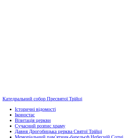
Катедральний собор Пресвятої Трійці
Історичні відомості
Іконостас
Візитація церкви
Сучасний розпис храму
Давня Дрогобицька церква Святої Трійці
Меморіальний пам`ятник-барельєф Небесній Сотні